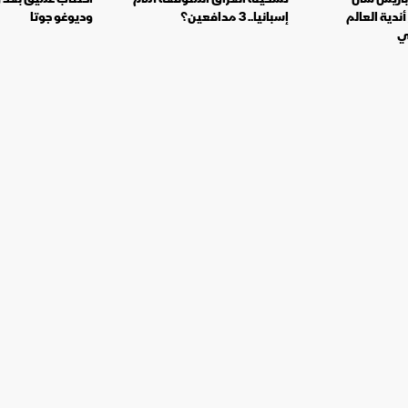
أندية العالم
إسبانيا.. 3 مدافعين؟
وديوغو جوتا
ي