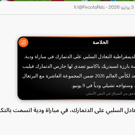
X
الخلاصة
يمقراطية التعادل السلبي على الدنمارك في مباراة ودية.
لدقيقة 37 فرصة بارزة لسيدريك باكامبو تصدى لها حارس الدنمارك فيليب
يورغنسن. الكونغو تستعد لكأس العالم 2026 ضمن المجموعة العاشرة مع البرتغال
واجه تشيلي ودياً في 9 يونيو.
حقق من السياق في النص الأصلي.
ادل السلبي على الدنمارك، في مباراة ودية اتسمت بالتكا