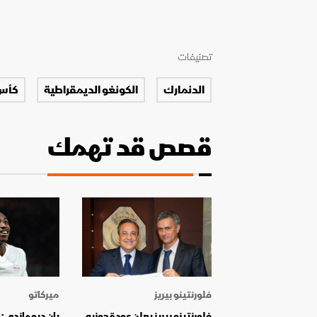
تصنيفات
الدنمارك
الكونغو الديمقراطية
كأس ا
قصص قد تهمك
فلورنتينو بيريز
ميركاتو
فلورنتينو بيريز يعلن عودة جوزيه
يان ديوماندي: 