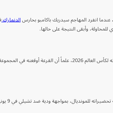
الدنمارك
ف
ي للمحاولة، وأبقى النتيجة على حالها.
ويواصل المنتخب الكونغولي استعداداته لكأس العالم 2026، علماً أن القرعة أوقعته 
يراته للمونديال، بمواجهة ودية ضد تشيلي في 9 يونيو.