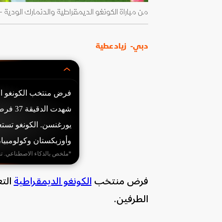
من مباراة الكونغو الديمقراطية والدنمارك الودية - 3 يونيو 2026 - /@FecofaRdc
دبي-
زياد عطية
فرض منتخب الكونغو الد
شهدت ا
وأوزبكستان وكولومبيا، وست
*ملخص بالذكاء الاصطناعي. ت
فرض منتخب
الكونغو الديمقراطية
التع
الطرفين.