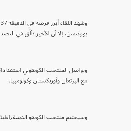
وشهد اللقاء أبرز فرصة في الدقيقة 37، عندما انفرد المهاجم سيدريك باكامبو بحارس
يورغنسن، إلا أن الأخير تألّق في التصد
مع البرتغال وأوزبكستان وكولومبيا.
وسيختتم منتخب الكونغو الديمقراطية تحض