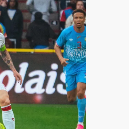
ليون
أمين غويري
تصفيات أفريقيا