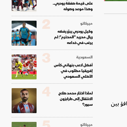
على قيمة صفقة رودري..
وهذا موعد وصوله
2
ميركاتو
وكيل رودري يبرّر رفضه
ريال مدريد "المحترم": لم
يرغب في خداعه
3
السعودية
أفضل لاعب بنهائي كأس
إفريقيا مطلوب في
الأهلي السعودي
4
لماذا اختار محمد صلاح
الانتقال إلى طرابزون
فؤ بين
سبور؟
5
ميركاتو