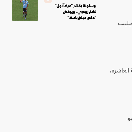
برشلونة يقدّم "عرضاً أول"
لضمّ رودري.. ويرفض
"دفع مبلغ باهظ"
يليب
في المجموعة العاشرة،