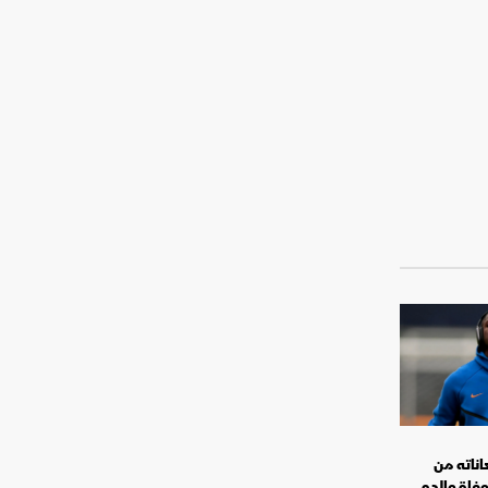
ناته من
فاة والده