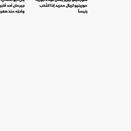
مورينيو لريال مدريد إذا انتُخب
جيرمان أحد أكبر 
رئيساً
وأحبّه منذ صغر