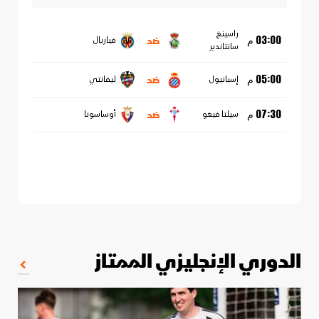
راسينغ
ضد
03:00 م
فياريال
سانتاندير
ضد
05:00 م
إسبانيول
ليفانتي
ضد
07:30 م
سيلتا فيغو
أوساسونا
الدوري الإنجليزي الممتاز