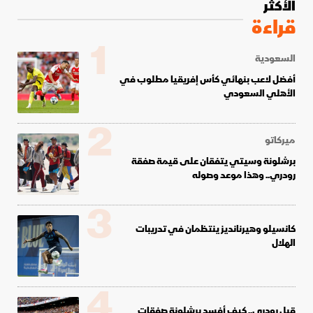
الأكثر
قراءة
1
السعودية
أفضل لاعب بنهائي كأس إفريقيا مطلوب في
الأهلي السعودي
2
ميركاتو
برشلونة وسيتي يتفقان على قيمة صفقة
رودري.. وهذا موعد وصوله
3
كانسيلو وهيرنانديز ينتظمان في تدريبات
الهلال
4
قبل رودري.. كيف أفسد برشلونة صفقات