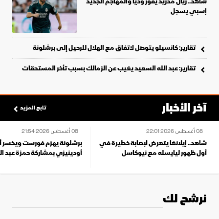
شاهد.. ريال مدريد يفوز وديّاً والمهاجم الجديد
إسبي يسجل
تقارير: كانسيلو يتوصل لاتفاق مع الهلال للرحيل إلى برشلونة
تقارير: عبد الله السعيد يغيب عن الزمالك بسبب تأخر المستحقات
آخر الأخبار
تابع المزيد
08 أغسطس 2026 22:01
08 أغسطس 2026 21:54
اهد.. إيلانغا يتعرض لإصابة خطيرة في
برشلونة يهزم فورست ويخسر أمام
ول ظهور ليايسله مع نيوكاسل
أودينيزي بمشاركة حمزة عبد الكريم
نرشح لك