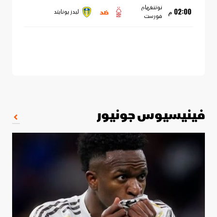
نوتنغهام
ضد
02:00 م
ليدز يونايتد
فورست
فينيسيوس جونيور