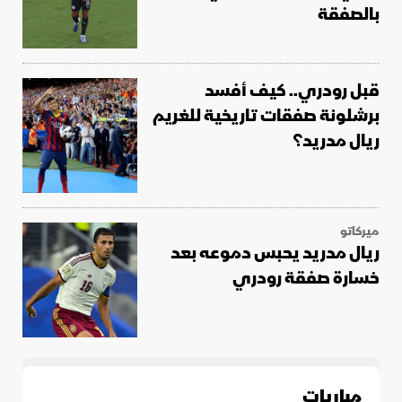
بالصفقة
قبل رودري.. كيف أفسد
برشلونة صفقات تاريخية للغريم
ريال مدريد؟
ميركاتو
ريال مدريد يحبس دموعه بعد
خسارة صفقة رودري
مباريات