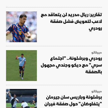
تقارير: ريال مدريد لن يتعاقد مع
لاعب لتعويض فشل صفقة
رودري
ميركاتو
رودري وبرشلونة.. "اجتماع
سري" مع ديكو وجندي مجهول
بالصفقة
ميركاتو
برشلونة وباريس سان جيرمان
"يتفاوضان" حول صفقة فيران