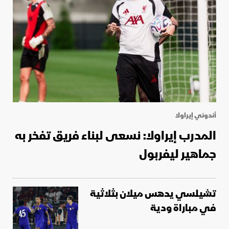
أندوني إيراولا
المدرب إيراولا: نسعى لبناء فريق تفخر به
جماهير ليفربول
تشيلسي يدهس ميلان بثلاثية
في مباراة ودية