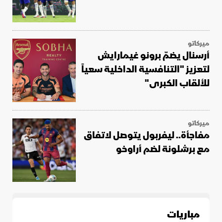
ميركاتو
أرسنال يضمّ برونو غيمارايش
لتعزيز "التنافسية الداخلية سعياً
للألقاب الكبرى"
ميركاتو
مفاجأة.. ليفربول يتوصل لاتفاق
مع برشلونة لضم أراوخو
مباريات