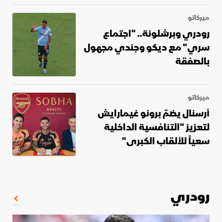
ميركاتو
رودري وبرشلونة.. "اجتماع
سري" مع ديكو وجندي مجهول
بالصفقة
ميركاتو
أرسنال يضمّ برونو غيمارايش
لتعزيز "التنافسية الداخلية
سعياً للألقاب الكبرى"
رودري