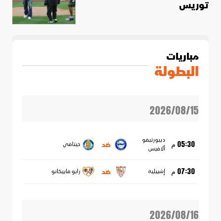
توريس
مباريات
البطولة
2026/08/15
ديبورتيفو
ضد
05:30 م
خيتافي
ألافيس
ضد
07:30 م
إشبيلية
رايو فاييكانو
2026/08/16