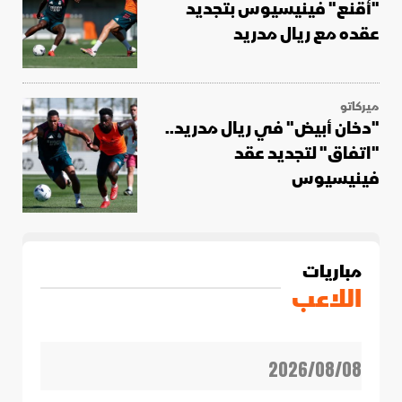
"أقنع" فينيسيوس بتجديد
عقده مع ريال مدريد
ميركاتو
"دخان أبيض" في ريال مدريد..
"اتفاق" لتجديد عقد
فينيسيوس
مباريات
اللاعب
2026/08/08