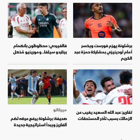
برشلونة يهزم فورست ويخسر
فالفيردي: محظوظون بانضمام
أمام أودينيزي بمشاركة حمزة عبد
برناردو سيلفا.. ومورينيو مُذهل
الكريم
ميركاتو
تقارير: عبد الله السعيد يغيب عن
الزمالك بسبب تأخر المستحقات
صحيفة: برشلونة يرفع عرضه لضم
ألفاريز ويبدأ استراتيجية جديدة