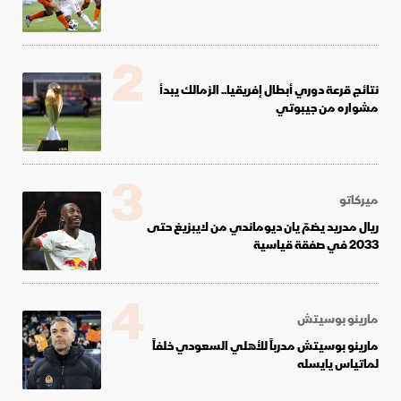
2
نتائج قرعة دوري أبطال إفريقيا.. الزمالك يبدأ
مشواره من جيبوتي
3
ميركاتو
ريال مدريد يضمّ يان ديوماندي من لايبزيغ حتى
2033 في صفقة قياسية
4
مارينو بوسيتش
مارينو بوسيتش مدرباً للأهلي السعودي خلفاً
لماتياس يايسله