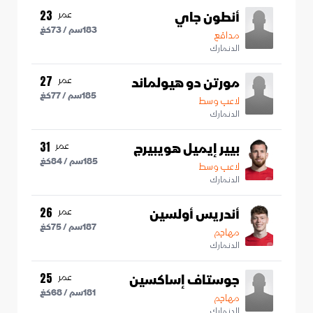
أنطون جاي
عمر
23
183
سم /
73
كغ
مدافع
الدنمارك
مورتن دو هيولماند
عمر
27
185
سم /
77
كغ
لاعب وسط
الدنمارك
بيير إيميل هويبيرج
عمر
31
185
سم /
84
كغ
لاعب وسط
الدنمارك
أندريس أولسين
عمر
26
187
سم /
75
كغ
مهاجم
الدنمارك
جوستاف إساكسين
عمر
25
181
سم /
68
كغ
مهاجم
الدنمارك