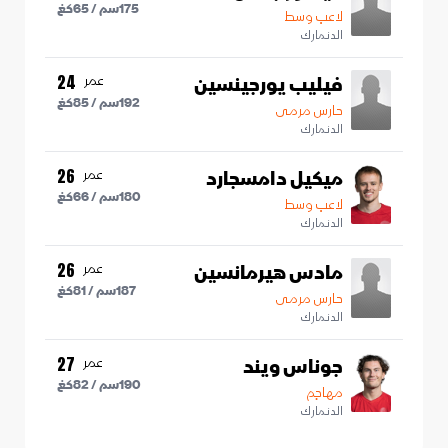
175
سم /
65
كغ
لاعب وسط
الدنمارك
فيليب يورجينسين
عمر
24
192
سم /
85
كغ
حارس مرمى
الدنمارك
ميكيل دامسجارد
عمر
26
180
سم /
66
كغ
لاعب وسط
الدنمارك
مادس هيرمانسين
عمر
26
187
سم /
81
كغ
حارس مرمى
الدنمارك
جوناس ويند
عمر
27
190
سم /
82
كغ
مهاجم
الدنمارك