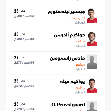
جيسبير ليندستورم
عمر
26
182
سم /
66
كغ
لاعب وسط
الدنمارك
جواكيم أندرسِن
عمر
30
192
سم /
86
كغ
مدافع
الدنمارك
مادس راسموسن
عمر
27
184
سم /
77
كغ
مدافع
الدنمارك
يواكيم ميله
عمر
29
185
سم /
79
كغ
مدافع
الدنمارك
O. Provstgaard
عمر
23
194
سم /
70
كغ