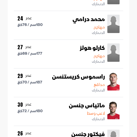
الدنمارك
محمد درامي
عمر
24
180
سم /
76
كغ
مهاجم
الدنمارك
كارلو هولز
عمر
27
177
سم /
69
كغ
مهاجم
الدنمارك
راسموس كريستنسن
عمر
29
187
سم /
70
كغ
مدافع
الدنمارك
ماتياس جنسن
عمر
30
180
سم /
72
كغ
لاعب وسط
الدنمارك
فيكتور جنسن
عمر
26