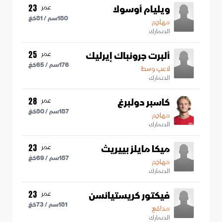
ويليام أوسولا
عمر
23
180
سم /
81
كغ
مهاجم
الدنمارك
ألبرت جرونباك إيرليك
عمر
25
176
سم /
65
كغ
لاعب وسط
الدنمارك
كاسبر دولبرغ
عمر
28
187
سم /
80
كغ
مهاجم
الدنمارك
ميكا مايلز بييريث
عمر
23
187
سم /
69
كغ
مهاجم
الدنمارك
فيكتور كريستيانسن
عمر
23
181
سم /
73
كغ
مدافع
الدنمارك