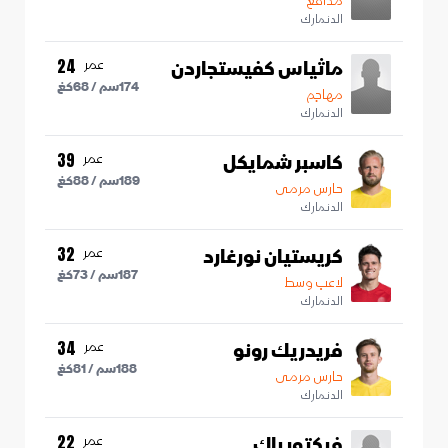
مدافع
الدنمارك
ماثياس كفيستجاردن
عمر
24
174
سم /
68
كغ
مهاجم
الدنمارك
كاسبر شمايكل
عمر
39
189
سم /
88
كغ
حارس مرمى
الدنمارك
كريستيان نورغارد
عمر
32
187
سم /
73
كغ
لاعب وسط
الدنمارك
فريدريك رونو
عمر
34
188
سم /
81
كغ
حارس مرمى
الدنمارك
فيكتور باك
عمر
22