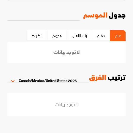
جدول
الموسم
عام
دفاع
بناء اللعب
هجوم
انضباط
لا توجد بيانات
ترتيب
الفرق
2026 Canada/Mexico/United States
لا توجد بيانات