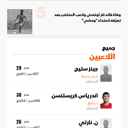
5
وفاة قائد نادٍ أوغندي ولاعب المنتخب بعد
تعرّضه لاعتداء "وحشي"
جميع
اللاعبين
جينز ستيج
عمر
29
187
سم /
81
كغ
لاعب وسط
الدنمارك
أندرياس كريستنسن
عمر
30
189
سم /
84
كغ
مدافع
الدنمارك
ن. نارتي
عمر
26
187
سم /
82
كغ