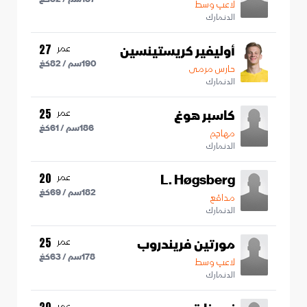
لاعب وسط
الدنمارك
أوليفير كريستينسين
عمر
27
190
سم /
82
كغ
حارس مرمى
الدنمارك
كاسبر هوغ
عمر
25
186
سم /
61
كغ
مهاجم
الدنمارك
L. Høgsberg
عمر
20
182
سم /
69
كغ
مدافع
الدنمارك
مورتين فريندروب
عمر
25
178
سم /
63
كغ
لاعب وسط
الدنمارك
عمر
20