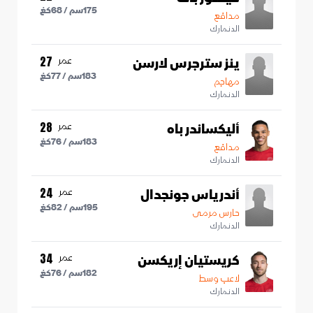
175
سم /
68
كغ
مدافع
الدنمارك
ينز سترجرس لارسن
عمر
27
183
سم /
77
كغ
مهاجم
الدنمارك
أليكساندر باه
عمر
28
183
سم /
76
كغ
مدافع
الدنمارك
أندرياس جونجدال
عمر
24
195
سم /
82
كغ
حارس مرمى
الدنمارك
كريستيان إريكسن
عمر
34
182
سم /
76
كغ
لاعب وسط
الدنمارك