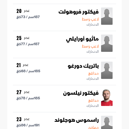
فيكتور فروهولت
عمر
20
187
سم /
73
كغ
لاعب وسط
الدنمارك
ماثيو أورايلي
عمر
25
187
سم /
77
كغ
لاعب وسط
الدنمارك
باتريك دورغو
عمر
21
185
سم /
68
كغ
مدافع
الدنمارك
فيكتور نيلسون
عمر
27
185
سم /
78
كغ
مدافع
الدنمارك
راسموس هوجلوند
عمر
23
191
سم /
86
كغ
مهاجم