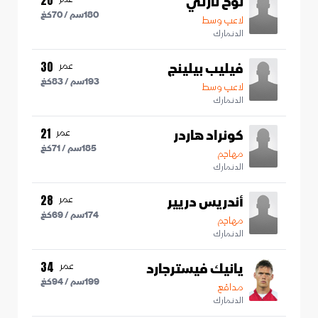
نوح نارتي
180
سم /
70
كغ
لاعب وسط
الدنمارك
فيليب بيلينج
عمر
30
193
سم /
83
كغ
لاعب وسط
الدنمارك
كونراد هاردر
عمر
21
185
سم /
71
كغ
مهاجم
الدنمارك
أندريس دريير
عمر
28
174
سم /
69
كغ
مهاجم
الدنمارك
يانيك فيسترجارد
عمر
34
199
سم /
94
كغ
مدافع
الدنمارك