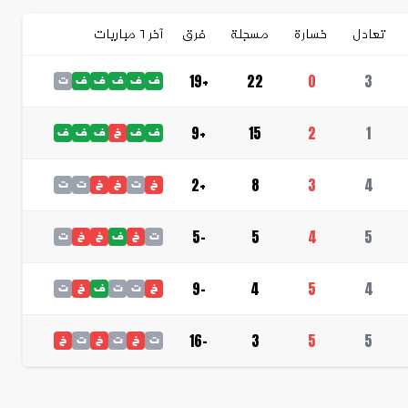
تعادل
خسارة
مسجلة
فرق
آخر ٦ مباريات
+19
22
0
3
ف
ف
ف
ف
ف
ت
+9
15
2
1
ف
ف
خ
ف
ف
ف
+2
8
3
4
خ
ت
خ
خ
ت
ت
-5
5
4
5
ت
خ
ف
خ
خ
ت
-9
4
5
4
خ
ت
ت
ف
خ
ت
-16
3
5
5
ت
خ
ت
خ
ت
خ