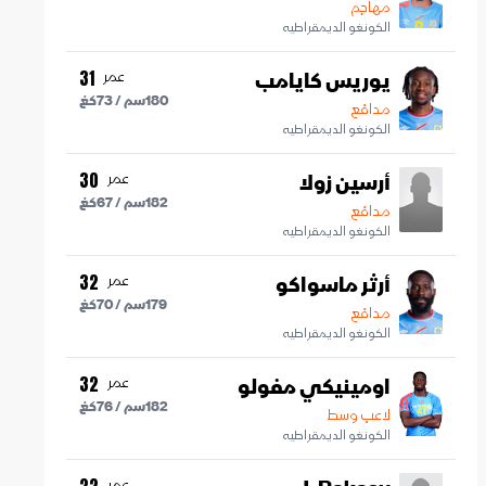
مهاجم
الكونغو الديمقراطيه
يوريس كايامب
عمر
31
180
سم /
73
كغ
مدافع
الكونغو الديمقراطيه
أرسين زولا
عمر
30
182
سم /
67
كغ
مدافع
الكونغو الديمقراطيه
أرثر ماسواكو
عمر
32
179
سم /
70
كغ
مدافع
الكونغو الديمقراطيه
اومينيكي مفولو
عمر
32
182
سم /
76
كغ
لاعب وسط
الكونغو الديمقراطيه
عمر