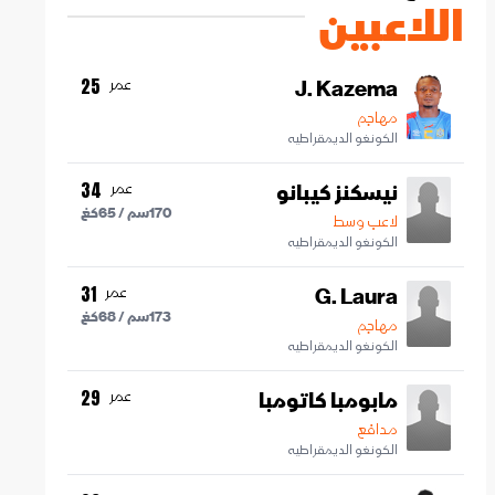
اللاعبين
J. Kazema
عمر
25
مهاجم
الكونغو الديمقراطيه
نيسكنز كيبانو
عمر
34
170
سم /
65
كغ
لاعب وسط
الكونغو الديمقراطيه
G. Laura
عمر
31
173
سم /
68
كغ
مهاجم
الكونغو الديمقراطيه
مابومبا كاتومبا
عمر
29
مدافع
الكونغو الديمقراطيه