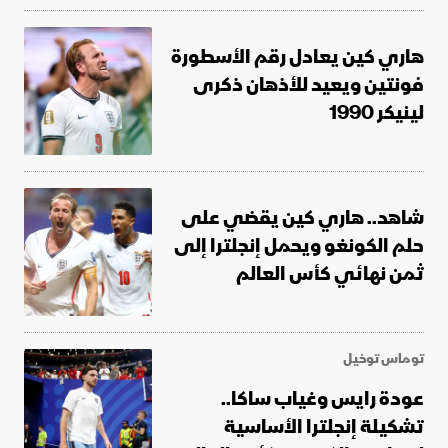
هاري كين يعادل رقم الأسطورة
فونتين ويعيد للأذهان ذكرى
لينيكر 1990
شاهد.. هاري كين يقضي على
حلم الكونغو ويحمل إنجلترا إلى
ثمن نهائي كأس العالم
توماس توخيل
عودة رايس وغياب ساكا..
تشكيلة إنجلترا الأساسية