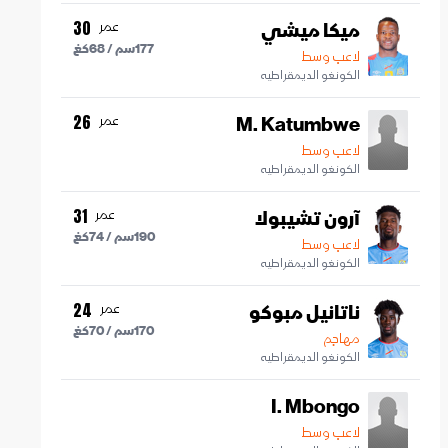
ميكا ميشي
عمر
30
177
سم /
68
كغ
لاعب وسط
الكونغو الديمقراطيه
M. Katumbwe
عمر
26
لاعب وسط
الكونغو الديمقراطيه
آرون تشيبولا
عمر
31
190
سم /
74
كغ
لاعب وسط
الكونغو الديمقراطيه
ناتانيل مبوكو
عمر
24
170
سم /
70
كغ
مهاجم
الكونغو الديمقراطيه
I. Mbongo
لاعب وسط