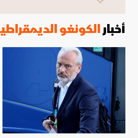
ليون
أمين غويري
تصفيات أفريقيا
أخبار
الكونغو الديمقراطي