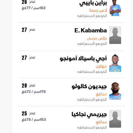
براين باييي
عمر
26
182
سم /
77
كغ
لاعب وسط
الكونغو الديمقراطيه
E. Kabamba
عمر
27
حارس مرمى
الكونغو الديمقراطيه
أجي باسيالا أمونجو
عمر
27
مهاجم
الكونغو الديمقراطيه
جيديون كالولو
عمر
28
178
سم /
72
كغ
مدافع
الكونغو الديمقراطيه
جيريمي نجاكيا
عمر
25
183
سم /
75
كغ
مدافع
الكونغو الديمقراطيه