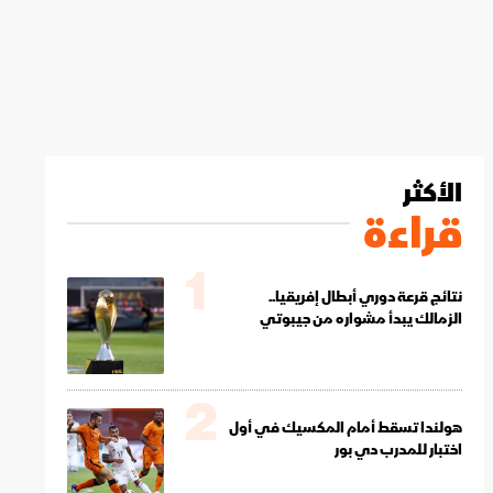
الأكثر
قراءة
1
نتائج قرعة دوري أبطال إفريقيا..
الزمالك يبدأ مشواره من جيبوتي
2
هولندا تسقط أمام المكسيك في أول
اختبار للمدرب دي بور