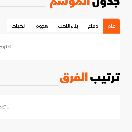
جدول
الموسم
عام
دفاع
بناء اللعب
هجوم
انضباط
لا توج
ترتيب
الفرق
لا توج