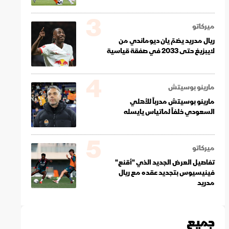
3
ميركاتو
ريال مدريد يضمّ يان ديوماندي من
لايبزيغ حتى 2033 في صفقة قياسية
4
مارينو بوسيتش
مارينو بوسيتش مدرباً للأهلي
السعودي خلفاً لماتياس يايسله
5
ميركاتو
تفاصيل العرض الجديد الذي "أقنع"
فينيسيوس بتجديد عقده مع ريال
مدريد
جميع