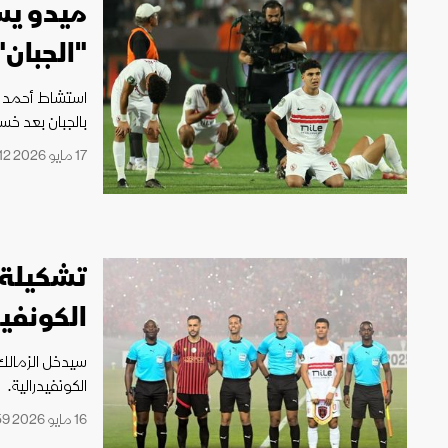
ميدو يس
"الجبان"
استشاط أحمد ح
بالجبان بعد خسا
17 مايو 2026 09:12
تشكيلة 
الكونفيد
سيدخل الزمالك 
الكونفيدرالية.
16 مايو 2026 10:59