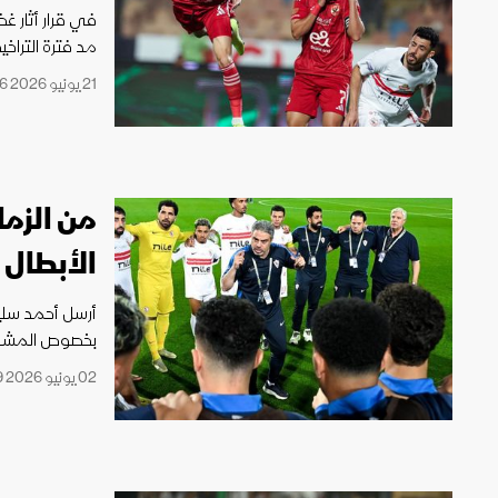
في قرار أثار غ
مد فترة التراخ
21 يونيو 2026 22:06
من الزم
الأبطال
أرسل أحمد سلي
بخصوص المشارك
02 يونيو 2026 18:09