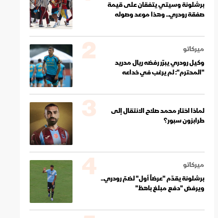
برشلونة وسيتي يتفقان على قيمة
صفقة رودري.. وهذا موعد وصوله
2
ميركاتو
وكيل رودري يبرّر رفضه ريال مدريد
"المحترم": لم يرغب في خداعه
3
لماذا اختار محمد صلاح الانتقال إلى
طرابزون سبور؟
4
ميركاتو
برشلونة يقدّم "عرضاً أول" لضمّ رودري..
ويرفض "دفع مبلغ باهظ"