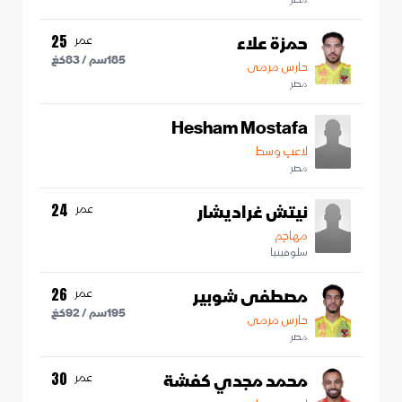
حمزة علاء
عمر
25
185
سم /
83
كغ
حارس مرمى
مصر
Hesham Mostafa
لاعب وسط
مصر
نيتش غراديشار
عمر
24
مهاجم
سلوفينيا
مصطفى شوبير
عمر
26
195
سم /
92
كغ
حارس مرمى
مصر
محمد مجدي كفشة
عمر
30