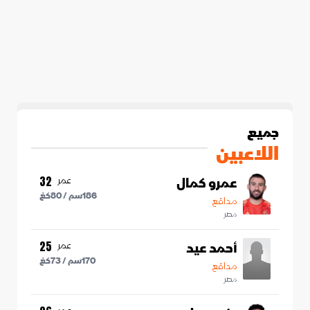
جميع
اللاعبين
عمرو كمال
عمر
32
186
سم /
80
كغ
مدافع
مصر
أحمد عيد
عمر
25
170
سم /
73
كغ
مدافع
مصر