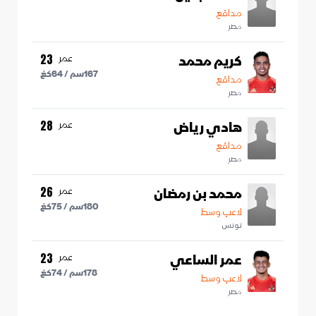
مدافع
مصر
كريم محمد
عمر
23
167
سم /
64
كغ
مدافع
مصر
هادي رياض
عمر
28
مدافع
مصر
محمد بن رمضان
عمر
26
180
سم /
75
كغ
لاعب وسط
تونس
عمر الساعي
عمر
23
178
سم /
74
كغ
لاعب وسط
مصر