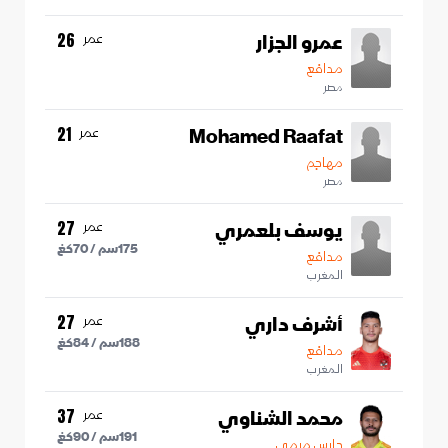
عمرو الجزار
عمر
26
مدافع
مصر
Mohamed Raafat
عمر
21
مهاجم
مصر
يوسف بلعمري
عمر
27
175
سم /
70
كغ
مدافع
المغرب
أشرف داري
عمر
27
188
سم /
84
كغ
مدافع
المغرب
محمد الشناوي
عمر
37
191
سم /
90
كغ
حارس مرمى