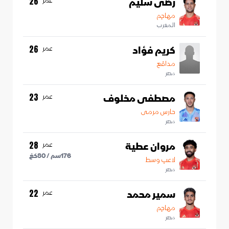
رضى سليم
عمر
26
مهاجم
المغرب
كريم فؤاد
عمر
26
مدافع
مصر
مصطفى مخلوف
عمر
23
حارس مرمى
مصر
مروان عطية
عمر
28
176
سم /
80
كغ
لاعب وسط
مصر
سمير محمد
عمر
22
مهاجم
مصر