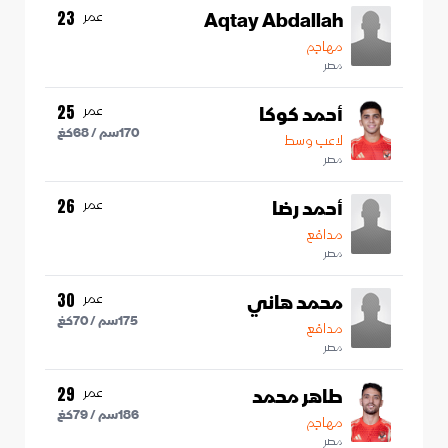
Aqtay Abdallah
عمر
23
مهاجم
مصر
أحمد كوكا
عمر
25
170
سم /
68
كغ
لاعب وسط
مصر
أحمد رضا
عمر
26
مدافع
مصر
محمد هاني
عمر
30
175
سم /
70
كغ
مدافع
مصر
طاهر محمد
عمر
29
186
سم /
79
كغ
مهاجم
مصر