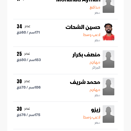
مدافع
مصر
حسين الشحات
عمر
34
171
سم /
68
كغ
لاعب وسط
مصر
منصف بكرار
عمر
25
183
سم /
80
كغ
مهاجم
الجزائر
محمد شريف
عمر
30
186
سم /
78
كغ
مهاجم
مصر
زيزو
عمر
30
175
سم /
76
كغ
لاعب وسط
مصر