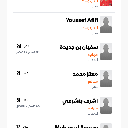
لاعب وسط
مصر
Youssef Afifi
لاعب وسط
مصر
سفيان بن جديدة
عمر
24
178
سم /
73
كغ
مهاجم
المغرب
معتز محمد
عمر
21
مدافع
مصر
أشرف بنشرقي
عمر
31
178
سم /
69
كغ
مهاجم
المغرب
Mohanad Ayman
عمر
17