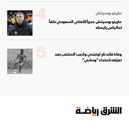
4
مارينو بوسيتش
مارينو بوسيتش مدرباً للأهلي السعودي خلفاً
لماتياس يايسله
5
وفاة قائد نادٍ أوغندي ولاعب المنتخب بعد
تعرّضه لاعتداء "وحشي"