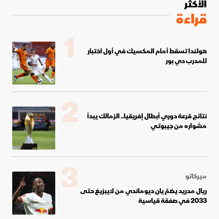
الأكثر
قراءة
1
هولندا تسقط أمام المكسيك في أول اختبار
للمدرب دي بور
2
نتائج قرعة دوري أبطال إفريقيا.. الزمالك يبدأ
مشواره من جيبوتي
3
ميركاتو
ريال مدريد يضمّ يان ديوماندي من لايبزيغ حتى
2033 في صفقة قياسية