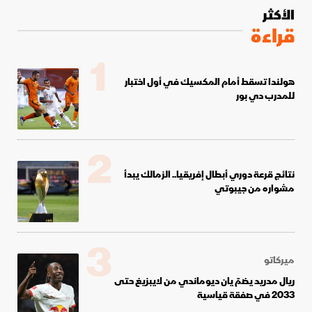
الأكثر
قراءة
1
هولندا تسقط أمام المكسيك في أول اختبار
للمدرب دي بور
2
نتائج قرعة دوري أبطال إفريقيا.. الزمالك يبدأ
مشواره من جيبوتي
3
ميركاتو
ريال مدريد يضمّ يان ديوماندي من لايبزيغ حتى
2033 في صفقة قياسية