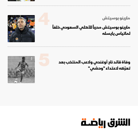
4
مارينو بوسيتش
مارينو بوسيتش مدرباً للأهلي السعودي خلفاً
لماتياس يايسله
5
وفاة قائد نادٍ أوغندي ولاعب المنتخب بعد
تعرّضه لاعتداء "وحشي"