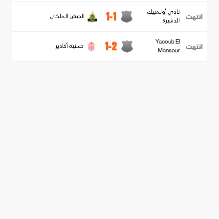
نادي أولمبيك
1-1
انتهت
الجيش الملكي
الدشيرة
Yacoub El
1-2
انتهت
حسنية أكادير
Mansour