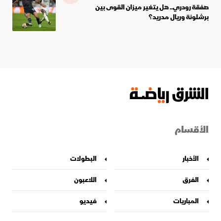
صفقة رودري.. هل يتغير ميزان القوى بين
برشلونة وريال مدريد؟
الأقسام
الأخبار
البطولات
الفرق
اللاعبون
المباريات
فيديو