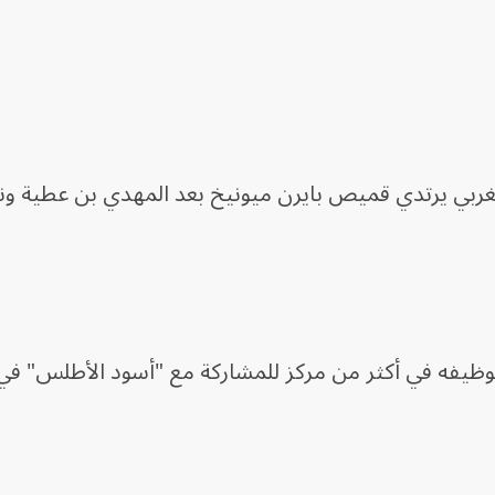
ربي يرتدي قميص بايرن ميونيخ بعد المهدي بن عطية و
اً الذي يمكن توظيفه في أكثر من مركز للمشاركة مع "أسود الأطلس" 