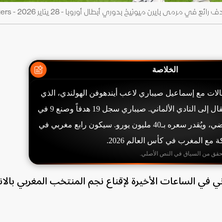
ى بايرن ميونيخ بدوري أبطال أوروبا - 28 يناير 2026 - Reuters
الخلاصة
الات مع إسماعيل صيباري لاعب أيندهوفن الهولندي، الذي
أبدى موافقته على الانتقال إلى النادي الألماني. صيباري سجل 19 هدفاً وصنع 9 في
37 مباراة الموسم الماضي، ويُقدر سعره بـ40 مليون يورو. سيكون رابع مغربي في
 مع المغرب في كأس العالم 2026.
حقق من السياق في النص الأصلي.
ي في الساعات الأخيرة لإقناع نجم المنتخب المغربي بالان