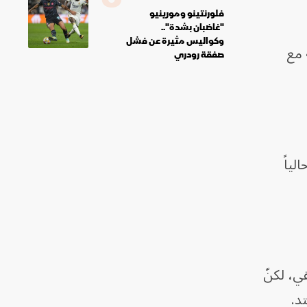
فلورنتينو ومورينيو
"غاضبان بشدة"..
وكواليس مثيرة عن فشل
 مع
صفقة رودري
لياً
ي، لكنّ
تد.