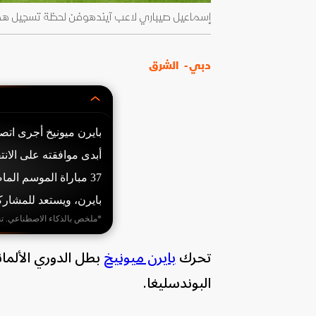
إسماعيل صيباري لاعب آيندهوفن لحظة تسجيل هدف رائع في مرم
دبي -
الشرق
بايرن ميونيخ أجرى اتص
بايرن، ويستعد للمشاركة
*ملخص بالذكاء الاصطناعي. ت
تحرك
بايرن ميونيخ
بطل الدوري الألمان
البوندسليغا.