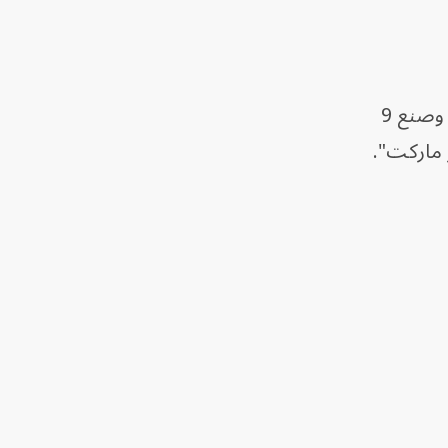
اتجه بايرن إلى صيباري الذي خطف الأنظار بعد موسم مثاليّ مع أيندهوفن، سجل خلاله 19 هدفاً وصنع 9