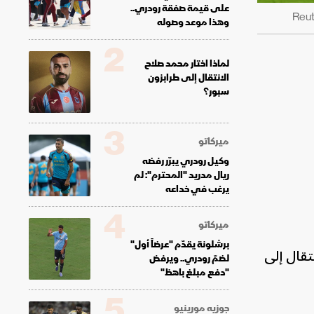
على قيمة صفقة رودري..
وهذا موعد وصوله
2
لماذا اختار محمد صلاح
الانتقال إلى طرابزون
سبور؟
3
ميركاتو
وكيل رودري يبرّر رفضه
ريال مدريد "المحترم": لم
يرغب في خداعه
4
ميركاتو
برشلونة يقدّم "عرضاً أول"
تقال إلى
لضمّ رودري.. ويرفض
"دفع مبلغ باهظ"
5
جوزيه مورينيو