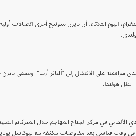
غرام، اليوم الثلاثاء، أن بايرن ميونيخ أجرى اتصالات أولية
لندي.
وافقته على الانتقال إلى "أليانز أرينا". ويسعى بايرن حا
 بطل هولندا.
ادي الألماني في مركز الجناح المهاجم خلال الميركاتو الصيف
في وقت قياسي بعد مفاوضات مكثفة مع نيوكاسل يوناي