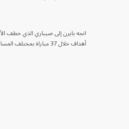
أهداف خلال 37 مباراة بمختلف المسابقات. ويُقدر سعره بـ40 مليون يورو وفقاً لموقع "ترانسفير ماركت".