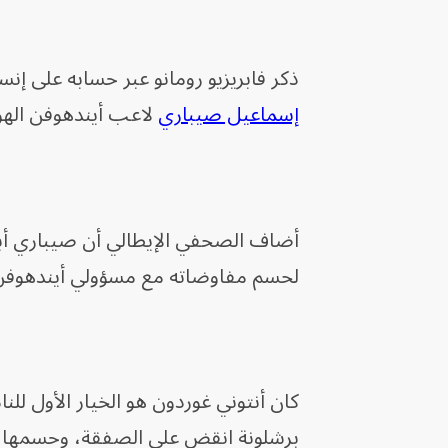
ذكر فابريزيو رومانو عبر حسابه على إنست
إسماعيل صيباري
لاعب أيندهوفن الهو
أضاف الصحفي الإيطالي أن صيباري أبدى م
لحسم مفاوضاته مع مسؤولي أيندهوفن
كان أنتوني غوردون هو الخيار الأول للن
برشلونة انقض على الصفقة، وحسمها 