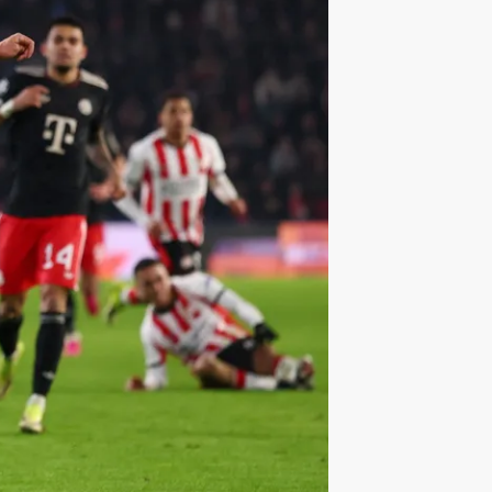
ليون
أمين غويري
تصفيات أفريقيا