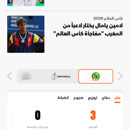
كأس العالم 2026
لامين يامال يختار لاعباً من
المغرب "مفاجأة كأس العالم"
عام
دفاع
توزيع
هجوم
انضباط
0
3
أهداف
تمريرات حاسمة