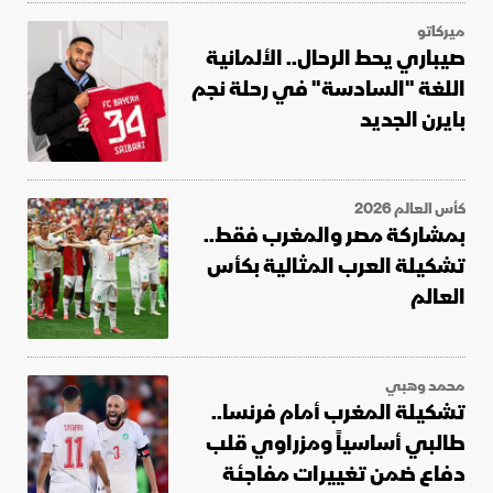
ميركاتو
صيباري يحط الرحال.. الألمانية
اللغة "السادسة" في رحلة نجم
بايرن الجديد
كأس العالم 2026
بمشاركة مصر والمغرب فقط..
تشكيلة العرب المثالية بكأس
العالم
محمد وهبي
تشكيلة المغرب أمام فرنسا..
طالبي أساسياً ومزراوي قلب
دفاع ضمن تغييرات مفاجئة