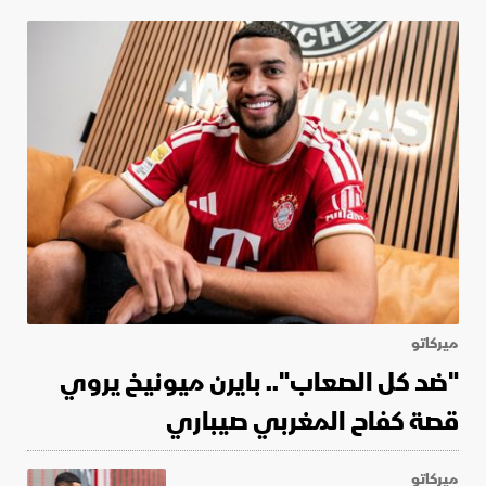
ميركاتو
"ضد كل الصعاب".. بايرن ميونيخ يروي
قصة كفاح المغربي صيباري
ميركاتو