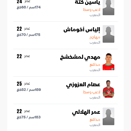
ياسين كتة
عمر
24
174
سم /
68
كغ
لاعب وسط
المغرب
إلياس أخوماش
عمر
22
175
سم /
70
كغ
مهاجم
المغرب
مهدي لمشخشخ
عمر
22
مدافع
المغرب
عصام العزوزي
عمر
25
189
سم /
82
كغ
لاعب وسط
المغرب
عمر الهلالي
عمر
22
183
سم /
75
كغ
مدافع
المغرب