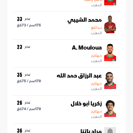
المغرب
محمد الشيبي
عمر
33
175
سم /
73
كغ
مدافع
المغرب
A. Mouloua
عمر
23
مهاجم
المغرب
عبد الرزاق حمد الله
عمر
35
179
سم /
75
كغ
مهاجم
المغرب
زكريا أبو خلال
عمر
26
179
سم /
74
كغ
مهاجم
المغرب
مراد باتنا
عمر
36