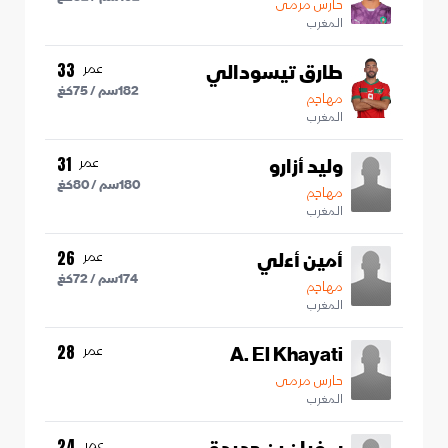
حارس مرمى
المغرب
طارق تيسودالي
عمر
33
182
سم /
75
كغ
مهاجم
المغرب
وليد أزارو
عمر
31
180
سم /
80
كغ
مهاجم
المغرب
أمين أءلي
عمر
26
174
سم /
72
كغ
مهاجم
المغرب
A. El Khayati
عمر
28
حارس مرمى
المغرب
عمر
24