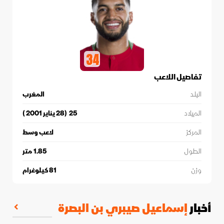
34
تفاصيل اللاعب
البلد
المغرب
الميلاد
25
(
28 يناير 2001
)
المركز
لاعب وسط
الطول
1.85
متر
وزن
81
كيلوغرام
أخبار
إسماعيل صيبري بن البصرة