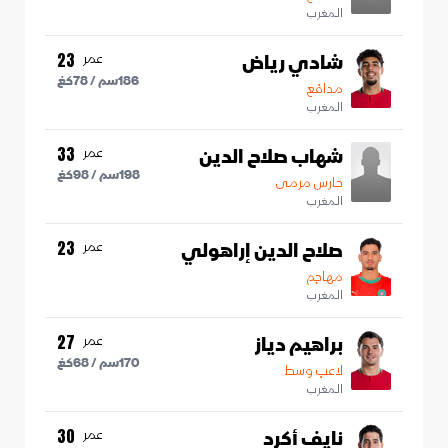
المغرب
شادي رياض
عمر
23
186
سم /
78
كغ
مدافع
المغرب
شهاب صلاح الدين
عمر
33
198
سم /
98
كغ
حارس مرمى
المغرب
صلاح الدين إراهولي
عمر
23
مهاجم
المغرب
براهيم دياز
عمر
27
170
سم /
68
كغ
لاعب وسط
المغرب
نايف أكرد
عمر
30