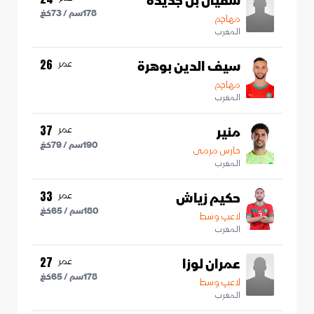
سفيان بن جديدة
178
سم /
73
كغ
مهاجم
المغرب
سيف الدين بوهرة
عمر
26
مهاجم
المغرب
منير
عمر
37
190
سم /
79
كغ
حارس مرمى
المغرب
حكيم زياش
عمر
33
180
سم /
65
كغ
لاعب وسط
المغرب
عمران لوزا
عمر
27
178
سم /
65
كغ
لاعب وسط
المغرب