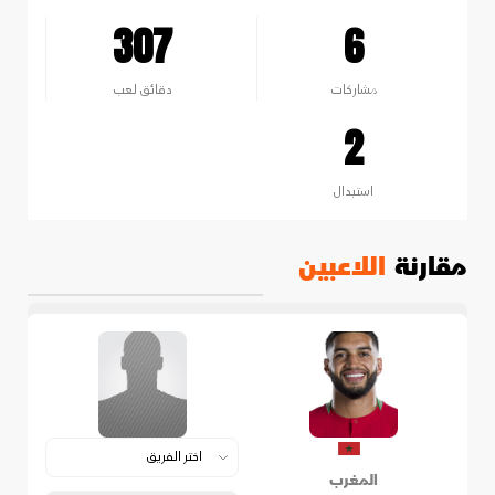
307
6
مشاركات
دقائق لعب
2
استبدال
مقارنة
اللاعبين
المغرب