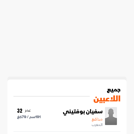
جميع
اللاعبين
سفيان بوفتيني
عمر
32
191
سم /
79
كغ
مدافع
المغرب