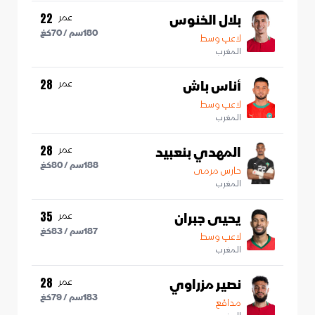
بلال الخنوس
عمر
22
180
سم /
70
كغ
لاعب وسط
المغرب
أناس باش
عمر
28
لاعب وسط
المغرب
المهدي بنعبيد
عمر
28
188
سم /
80
كغ
حارس مرمى
المغرب
يحيى جبران
عمر
35
187
سم /
83
كغ
لاعب وسط
المغرب
نصير مزراوي
عمر
28
183
سم /
79
كغ
مدافع