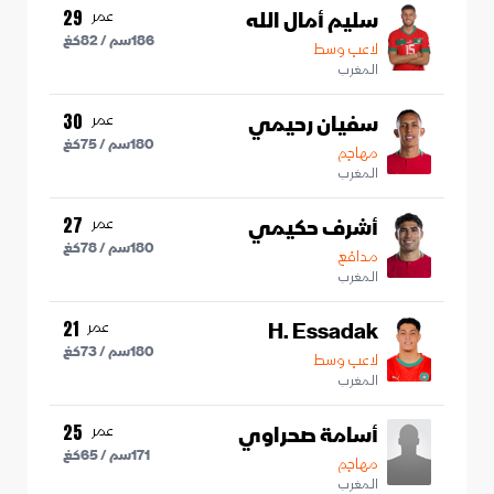
سليم أمال الله
عمر
29
186
سم /
82
كغ
لاعب وسط
المغرب
سفيان رحيمي
عمر
30
180
سم /
75
كغ
مهاجم
المغرب
أشرف حكيمي
عمر
27
180
سم /
78
كغ
مدافع
المغرب
H. Essadak
عمر
21
180
سم /
73
كغ
لاعب وسط
المغرب
أسامة صحراوي
عمر
25
171
سم /
65
كغ
مهاجم
المغرب