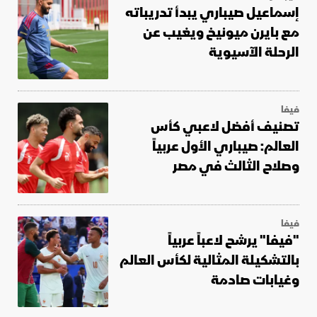
إسماعيل صيباري يبدأ تدريباته
مع بايرن ميونيخ ويغيب عن
الرحلة الآسيوية
فيفا
تصنيف أفضل لاعبي كأس
العالم: صيباري الأول عربياً
وصلاح الثالث في مصر
فيفا
"فيفا" يرشح لاعباً عربياً
بالتشكيلة المثالية لكأس العالم
وغيابات صادمة