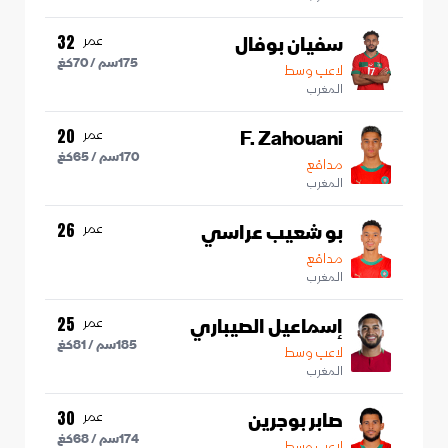
سفيان بوفال
عمر
32
175
سم /
70
كغ
لاعب وسط
المغرب
F. Zahouani
عمر
20
170
سم /
65
كغ
مدافع
المغرب
بو شعيب عراسي
عمر
26
مدافع
المغرب
إسماعيل الصيباري
عمر
25
185
سم /
81
كغ
لاعب وسط
المغرب
صابر بوجرين
عمر
30
174
سم /
68
كغ
لاعب وسط