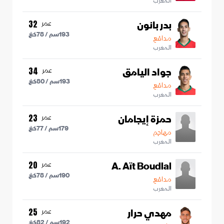
المغرب
بدر بانون
عمر
32
193
سم /
78
كغ
مدافع
المغرب
جواد اليامق
عمر
34
193
سم /
80
كغ
مدافع
المغرب
حمزة إيجامان
عمر
23
179
سم /
77
كغ
مهاجم
المغرب
A. Aït Boudlal
عمر
20
190
سم /
78
كغ
مدافع
المغرب
مهدي حرار
عمر
25
192
سم /
82
كغ