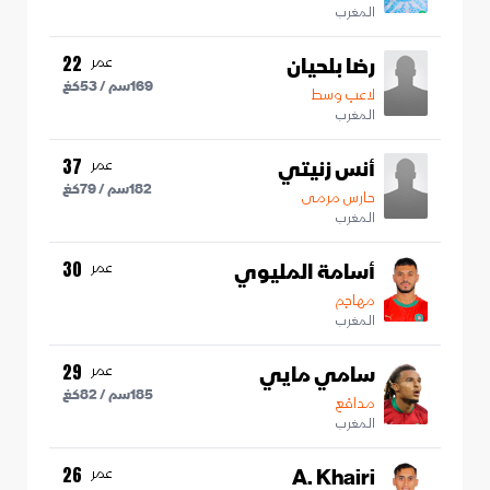
المغرب
رضا بلحيان
عمر
22
169
سم /
53
كغ
لاعب وسط
المغرب
أنس زنيتي
عمر
37
182
سم /
79
كغ
حارس مرمى
المغرب
أسامة المليوي
عمر
30
مهاجم
المغرب
سامي مايي
عمر
29
185
سم /
82
كغ
مدافع
المغرب
A. Khairi
عمر
26