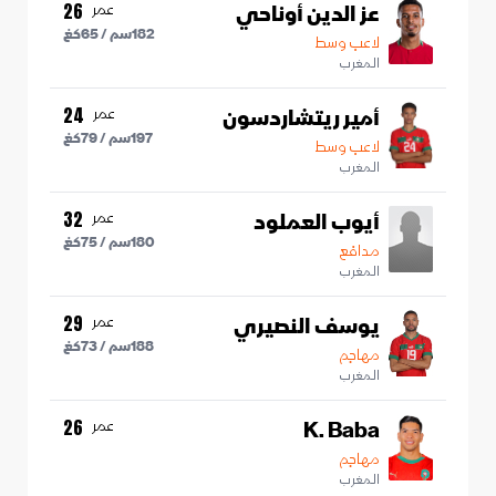
عز الدين أوناحي
عمر
26
182
سم /
65
كغ
لاعب وسط
المغرب
أمير ريتشاردسون
عمر
24
197
سم /
79
كغ
لاعب وسط
المغرب
أيوب العملود
عمر
32
180
سم /
75
كغ
مدافع
المغرب
يوسف النصيري
عمر
29
188
سم /
73
كغ
مهاجم
المغرب
K. Baba
عمر
26
مهاجم
المغرب