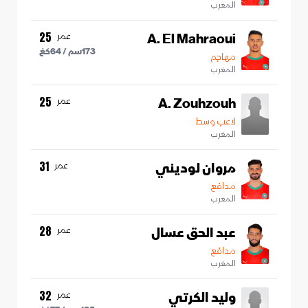
المغرب
A. El Mahraoui
عمر
25
173
سم /
64
كغ
مهاجم
المغرب
A. Zouhzouh
عمر
25
لاعب وسط
المغرب
مروان لوديني
عمر
31
مدافع
المغرب
عبد الحق عسال
عمر
28
مدافع
المغرب
وليد الكرتي
عمر
32