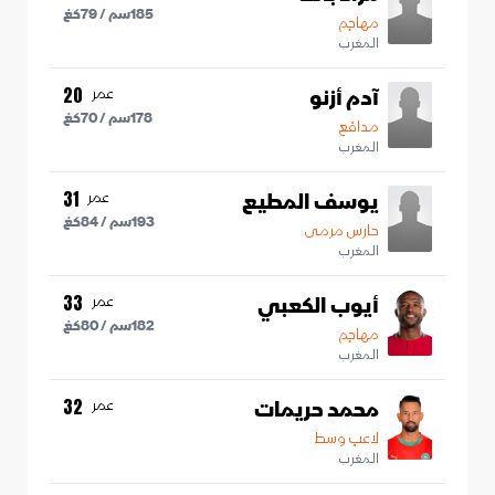
185
سم /
79
كغ
مهاجم
المغرب
آدم أزنو
عمر
20
178
سم /
70
كغ
مدافع
المغرب
يوسف المطيع
عمر
31
193
سم /
84
كغ
حارس مرمى
المغرب
أيوب الكعبي
عمر
33
182
سم /
80
كغ
مهاجم
المغرب
محمد حريمات
عمر
32
لاعب وسط
المغرب