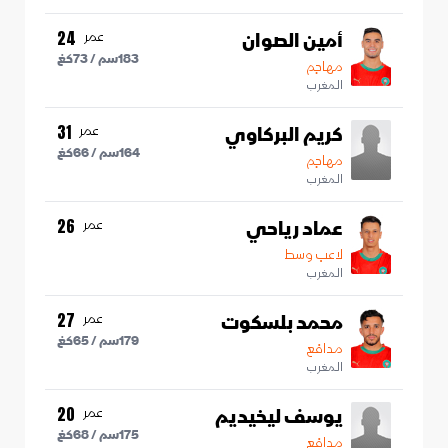
أمين الصوان
عمر
24
183
سم /
73
كغ
مهاجم
المغرب
كريم البركاوي
عمر
31
164
سم /
66
كغ
مهاجم
المغرب
عماد رياحي
عمر
26
لاعب وسط
المغرب
محمد بلسكوت
عمر
27
179
سم /
65
كغ
مدافع
المغرب
يوسف ليخيديم
عمر
20
175
سم /
68
كغ
مدافع