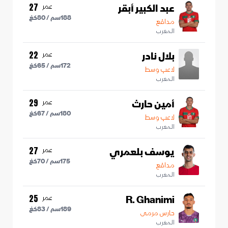
عبد الكبير أبقر
عمر
27
188
سم /
80
كغ
مدافع
المغرب
بلال نادر
عمر
22
172
سم /
65
كغ
لاعب وسط
المغرب
أمين حارث
عمر
29
180
سم /
67
كغ
لاعب وسط
المغرب
يوسف بلعمري
عمر
27
175
سم /
70
كغ
مدافع
المغرب
R. Ghanimi
عمر
25
189
سم /
83
كغ
حارس مرمى
المغرب