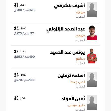
أشرف بنشرقي
عمر
31
178
سم /
69
كغ
مهاجم
المغرب
عبد الصمد الزلزولي
عمر
24
177
سم /
73
كغ
مهاجم
المغرب
يونس عبد الحميد
عمر
38
190
سم /
83
كغ
مدافع
المغرب
أسامة ترغلين
عمر
24
186
سم /
70
كغ
لاعب وسط
المغرب
أمين العواد
عمر
30
حارس مرمى
المغرب