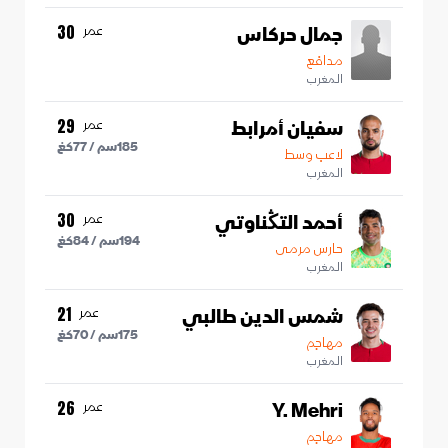
جمال حركاس
عمر
30
مدافع
المغرب
سفيان أمرابط
عمر
29
185
سم /
77
كغ
لاعب وسط
المغرب
أحمد التڭناوتي
عمر
30
194
سم /
84
كغ
حارس مرمى
المغرب
شمس الدين طالبي
عمر
21
175
سم /
70
كغ
مهاجم
المغرب
Y. Mehri
عمر
26
مهاجم