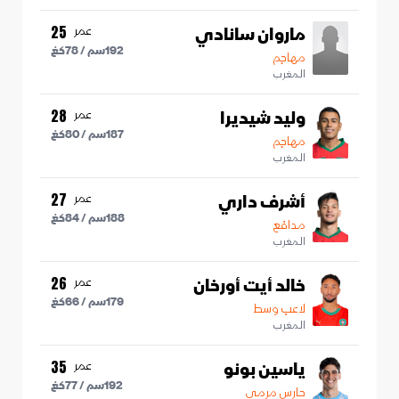
ماروان سانادي
عمر
25
192
سم /
78
كغ
مهاجم
المغرب
وليد شيديرا
عمر
28
187
سم /
80
كغ
مهاجم
المغرب
أشرف داري
عمر
27
188
سم /
84
كغ
مدافع
المغرب
خالد أيت أورخان
عمر
26
179
سم /
66
كغ
لاعب وسط
المغرب
ياسين بونو
عمر
35
192
سم /
77
كغ
حارس مرمى