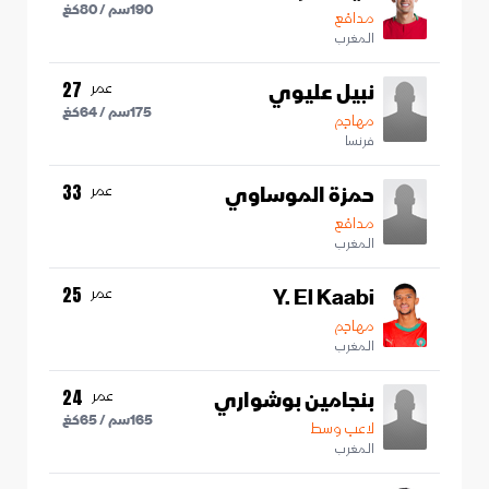
190
سم /
80
كغ
مدافع
المغرب
نبيل عليوي
عمر
27
175
سم /
64
كغ
مهاجم
فرنسا
حمزة الموساوي
عمر
33
مدافع
المغرب
Y. El Kaabi
عمر
25
مهاجم
المغرب
بنجامين بوشواري
عمر
24
165
سم /
65
كغ
لاعب وسط
المغرب