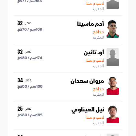
185
سم /
77
كغ
لاعب وسط
المغرب
آدم ماسينا
عمر
32
189
سم /
78
كغ
مدافع
المغرب
أو. تانين
عمر
32
174
سم /
80
كغ
لاعب وسط
المغرب
مروان سعدان
عمر
34
188
سم /
83
كغ
مدافع
المغرب
نيل العيناوي
عمر
25
185
سم /
80
كغ
لاعب وسط
المغرب