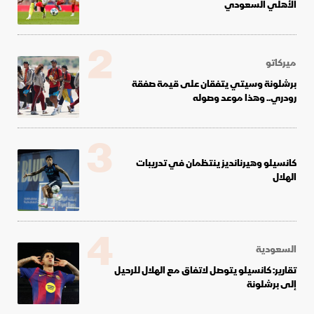
الأهلي السعودي
2
ميركاتو
برشلونة وسيتي يتفقان على قيمة صفقة
رودري.. وهذا موعد وصوله
3
كانسيلو وهيرنانديز ينتظمان في تدريبات
الهلال
4
السعودية
تقارير: كانسيلو يتوصل لاتفاق مع الهلال للرحيل
إلى برشلونة