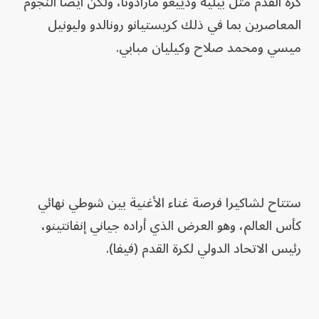
كرة القدم مثل بيليه ودييغو مارادونا، ولكن أيضاً النجوم
المعاصرين بما في ذلك كريستيانو رونالدو وليونيل
ميسي ومحمد صلاح وكيليان مبابي.
ستتاح لشاكيرا فرصة غناء الأغنية بين شوطي نهائي
كأس العالم، وهو العرض الذي أراده جياني إنفانتينو،
رئيس الاتحاد الدولي لكرة القدم (فيفا).