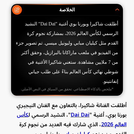
الخلاصة
أطلقت شاكيرا وبورنا بوي أغنية "Dai Dai" النشيد
الرسمي لكأس العالم 2026، بمشاركة نجوم كرة
القدم مثل كيليان مبابي وليونيل ميسي. تم تصوير جزء
من الفيديو في ملعب ماراكانا بالبرازيل، وحقق أكثر
من 7 ملايين مشاهدة. ستغني شاكيرا الأغنية في
شوطي نهائي كأس العالم بناءً على طلب جياني
إنفانتينو.
*ملخص بالذكاء الاصطناعي. تحقق من السياق في النص الأصلي.
أطلقت الفنانة شاكيرا، بالتعاون مع الفنان النيجيري
بورنا بوي، أغنية "
Dai Dai
"، النشيد الرسمي ل
كأس
العالم 2026
، الذي شارك فيه العديد من نجوم كرة
القدم، من بينهم
كيليان مبابي
وليونيل ميسي