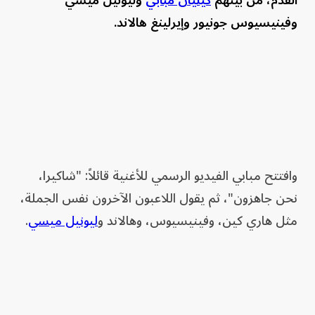
وفينيسيوس جونيور وإيرلينغ هالاند.
وافتتح مبابي الفيديو الرسمي للأغنية قائلاً: "شاكيرا،
نحن جاهزون"، ثم يقول اللاعبون الآخرون نفس الجملة،
مثل هاري كين، وفينيسيوس، وهالاند و
ليونيل ميسي
.