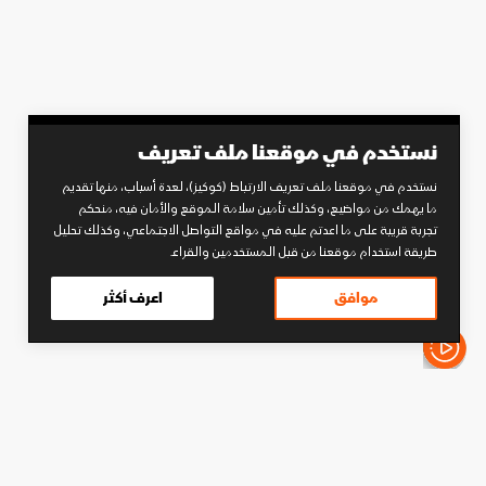
نستخدم في موقعنا ملف تعريف
نستخدم في موقعنا ملف تعريف الارتباط (كوكيز)، لعدة أسباب، منها تقديم
ما يهمك من مواضيع، وكذلك تأمين سلامة الموقع والأمان فيه، منحكم
تجربة قريبة على ما اعدتم عليه في مواقع التواصل الاجتماعي، وكذلك تحليل
طريقة استخدام موقعنا من قبل المستخدمين والقراء.
موافق
اعرف أكثر
الأخبار باختصار