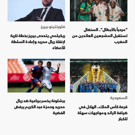
فلورنتينو بيريز
"مرحباً بالأبطال".. السنغال
تستقبل المشجعين العائدين من
ريكيلمي يتحدى بيريز بخطة نارية
المغرب
لإنقاذ ريال مدريد وإعادة السلطة
للأعضاء
السعودية
برشلونة يخسر برباعية ضد ريال
قرعة كأس الملك.. الهلال في
مدريد وحمزة عبد الكريم يرفض
ضيافة الرائد ومواجهات سهلة
الفضية
للكبار