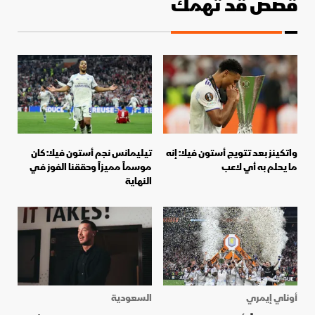
قصص قد تهمك
واتكينز بعد تتويج أستون فيلا: إنه
تيليمانس نجم أستون فيلا: كان
ما يحلم به أي لاعب
موسماً مميزاً وحققنا الفوز في
النهاية
أوناي إيمري
السعودية