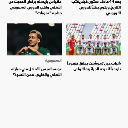
بعد 44 عاماً.. أستون فيلا يكتب
ماتياس يايسله يرفض الحديث عن
التاريخ ويتوج بطلاً للدوري
الأهلي ولقب الدوري السعودي
الأوروبي
خشية "عقوبات"
السعودية
شباب عين تموشنت يحقق صعوداً
تاريخياً للدرجة الجزائرية الأولى
غونسالفيس الأفضل في مباراة
الأهلي والخليج.. فمن الأسوأ؟