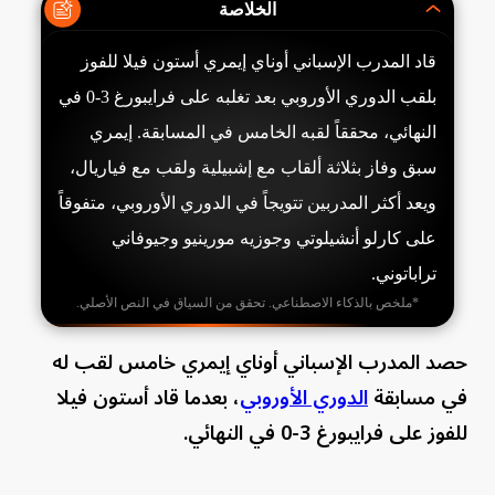
الخلاصة
قاد المدرب الإسباني أوناي إيمري أستون فيلا للفوز
بلقب الدوري الأوروبي بعد تغلبه على فرايبورغ 3-0 في
النهائي، محققاً لقبه الخامس في المسابقة. إيمري
سبق وفاز بثلاثة ألقاب مع إشبيلية ولقب مع فياريال،
ويعد أكثر المدربين تتويجاً في الدوري الأوروبي، متفوقاً
على كارلو أنشيلوتي وجوزيه مورينيو وجيوفاني
تراباتوني.
*ملخص بالذكاء الاصطناعي. تحقق من السياق في النص الأصلي.
حصد المدرب الإسباني أوناي إيمري خامس لقب له
في مسابقة
الدوري الأوروبي
، بعدما قاد أستون فيلا
للفوز على فرايبورغ 3-0 في النهائي.