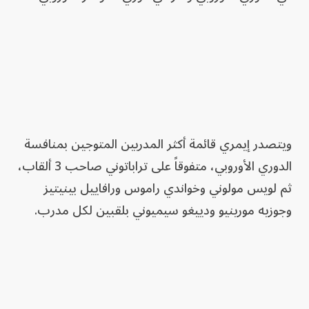
ويتصدر إيمري قائمة أكثر المدربين المتوجين بمنافسة
الدوري الأوروبي، متفوقاً على تراباتوني صاحب 3 ألقاب،
ثم لويس مولوني وخواندي راموس ورافاييل بينيتيز
وجوزيه مورينيو ودييغو سيميوني بلقبين لكل مدرب.