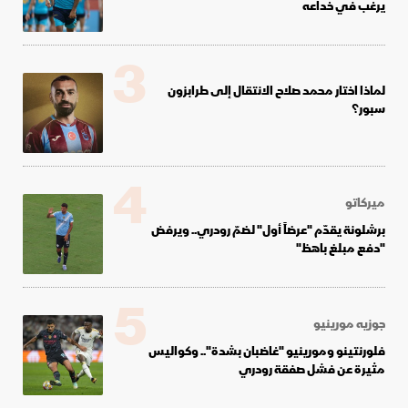
يرغب في خداعه
3
لماذا اختار محمد صلاح الانتقال إلى طرابزون
سبور؟
4
ميركاتو
برشلونة يقدّم "عرضاً أول" لضمّ رودري.. ويرفض
"دفع مبلغ باهظ"
5
جوزيه مورينيو
فلورنتينو ومورينيو "غاضبان بشدة".. وكواليس
مثيرة عن فشل صفقة رودري