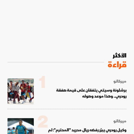
الأكثر
قراءة
1
ميركاتو
برشلونة وسيتي يتفقان على قيمة صفقة
رودري.. وهذا موعد وصوله
2
ميركاتو
وكيل رودري يبرّر رفضه ريال مدريد "المحترم": لم