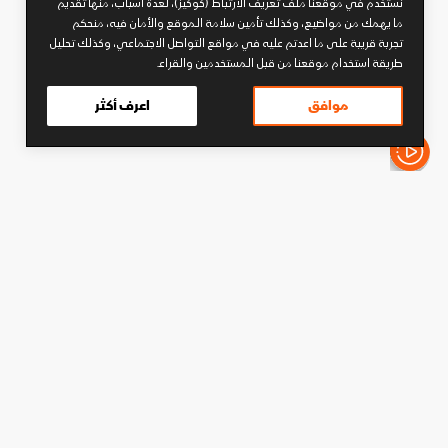
نستخدم في موقعنا ملف تعريف الارتباط (كوكيز)، لعدة أسباب، منها تقديم
ما يهمك من مواضيع، وكذلك تأمين سلامة الموقع والأمان فيه، منحكم
تجربة قريبة على ما اعدتم عليه في مواقع التواصل الاجتماعي، وكذلك تحليل
طريقة استخدام موقعنا من قبل المستخدمين والقراء.
موافق
اعرف أكثر
الأخبار باختصار
كرة قدم
واتكينز بعد تتويج أستون فيلا: إنه
ما يحلم به أي لاعب