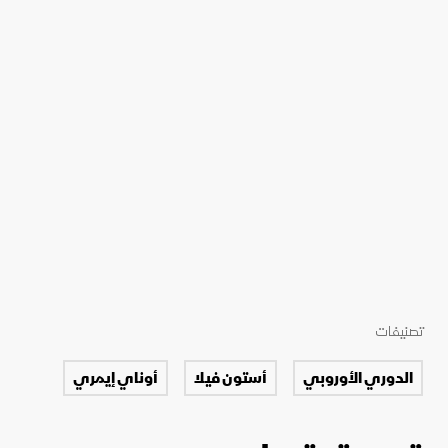
تصنيفات
الدوري الأوروبي
أستون فيلا
أوناي إيمري