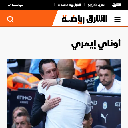
مواقعنا
أوناي إيمري