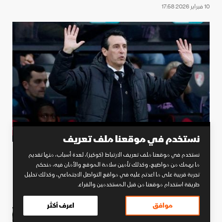
10 فبراير 2026 17:58
نستخدم في موقعنا ملف تعريف
نستخدم في موقعنا ملف تعريف الارتباط (كوكيز)، لعدة أسباب، منها تقديم
أوناي إيمري: بورنموث أفسد خطتنا.. وسانشو
ما يهمك من مواضيع، وكذلك تأمين سلامة الموقع والأمان فيه، منحكم
يتطور معنا
تجربة قريبة على ما اعدتم عليه في مواقع التواصل الاجتماعي، وكذلك تحليل
طريقة استخدام موقعنا من قبل المستخدمين والقراء.
07 فبراير 2026 19:04
موافق
اعرف أكثر