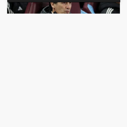
كيف علّق أوناي إيمري على تقارير ربطته بتدريب
ريال مدريد؟
30 يناير 2026 08:14