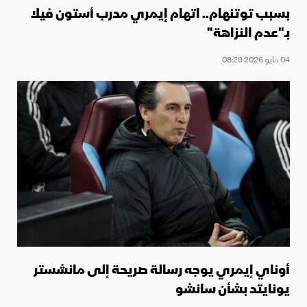
بسبب توتنهام.. اتهام إيمري مدرب أستون فيلا
بـ"عدم النزاهة"
04 مايو 2026 08:29
أوناي إيمري يوجه رسالة صريحة إلى مانشستر
يونايتد بشأن سانشو