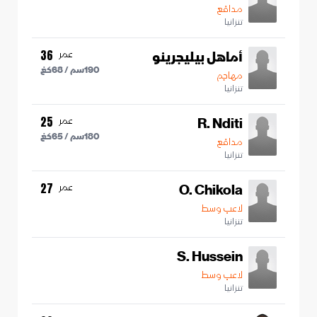
مدافع
تنزانيا
أماهل بيليجرينو
عمر
36
190
سم /
68
كغ
مهاجم
تنزانيا
R. Nditi
عمر
25
180
سم /
65
كغ
مدافع
تنزانيا
O. Chikola
عمر
27
لاعب وسط
تنزانيا
S. Hussein
لاعب وسط
تنزانيا