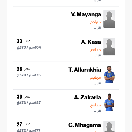
V. Mayanga
مهاجم
تنزانيا
A. Kasa
عمر
33
184
سم /
73
كغ
مدافع
تنزانيا
T. Allarakhia
عمر
28
175
سم /
70
كغ
مهاجم
تنزانيا
A. Zakaria
عمر
30
187
سم /
73
كغ
مدافع
تنزانيا
C. Mhagama
عمر
27
177
سم /
72
كغ