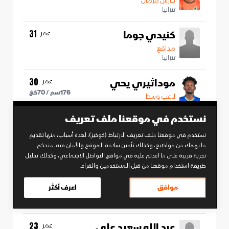
حارس مرمى
تنزانيا
كنيدي جوما
عمر
31
مدافع
تنزانيا
موداثيري يحي
عمر
30
176
سم /
70
كغ
لاعب وسط
تنزانيا
نستخدم في موقعنا ملف تعريف
A. Hamis
نستخدم في موقعنا ملف تعريف الارتباط (كوكيز)، لعدة أسباب، منها تقديم
مهاجم
ما يهمك من مواضيع، وكذلك تأمين سلامة الموقع والأمان فيه، منحكم
تنزانيا
تجربة قريبة على ما اعدتم عليه في مواقع التواصل الاجتماعي، وكذلك تحليل
طريقة استخدام موقعنا من قبل المستخدمين والقراء.
نيكسون كيباباجي
عمر
25
موافق
اعرف أكثر
مدافع
تنزانيا
عبد الله سعيد علي
عمر
23