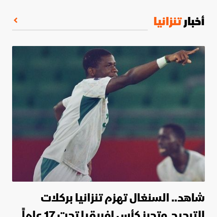
أخبار
تنزانيا
شاهد.. السنغال تهزم تنزانيا بركلات
الترجيح وتحرز كأس إفريقيا تحت 17 عاماً