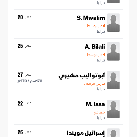
تنزانيا
S. Mwalim
عمر
20
لاعب وسط
تنزانيا
A. Bilali
عمر
25
لاعب وسط
تنزانيا
أبوتواليب مشيري
عمر
27
176
سم /
70
كغ
حارس مرمى
تنزانيا
M. Issa
عمر
22
مهاجم
تنزانيا
إسرائيل مويندا
عمر
26