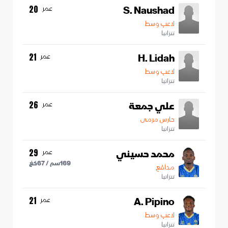
S. Naushad
عمر
20
لاعب وسط
تنزانيا
H. Lidah
عمر
21
لاعب وسط
تنزانيا
علي جمعة
عمر
26
حارس مرمى
تنزانيا
محمد حسيني
عمر
29
169
سم /
67
كغ
مدافع
تنزانيا
A. Pipino
عمر
21
لاعب وسط
تنزانيا