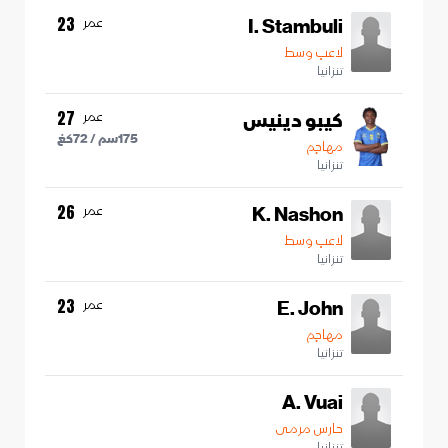
I. Stambuli
عمر
23
لاعب وسط
تنزانيا
كيبو دينيس
عمر
27
175
سم /
72
كغ
مهاجم
تنزانيا
K. Nashon
عمر
26
لاعب وسط
تنزانيا
E. John
عمر
23
مهاجم
تنزانيا
A. Vuai
حارس مرمى
تنزانيا