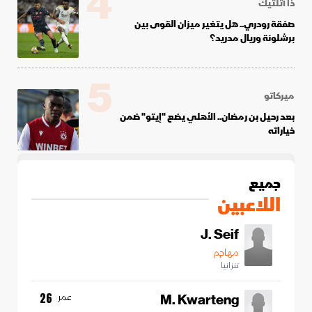
4
ذا أتلتيك
صفقة رودري.. هل يتغير ميزان القوى بين
برشلونة وريال مدريد؟
5
ميركاتو
بعد رحيل بن رمضان.. الأهلي يضع "إيتو" ضمن
خياراته
جميع
اللاعبين
J. Seif
مهاجم
تنزانيا
M. Kwarteng
عمر
26