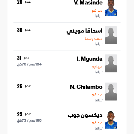
V. Masinde
عمر
20
مدافع
تنزانيا
اسحاقا مويني
عمر
30
لاعب وسط
تنزانيا
I. Mgunda
عمر
31
184
سم /
78
كغ
مهاجم
تنزانيا
N. Chilambo
عمر
26
مدافع
تنزانيا
ديكسون جوب
عمر
25
168
سم /
73
كغ
مدافع
تنزانيا