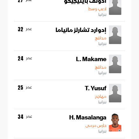
أدولف بايتيجيكو
لاعب وسط
تنزانيا
إدوارد تشارلز مانياما
عمر
32
مدافع
تنزانيا
L. Makame
عمر
24
مدافع
تنزانيا
T. Yusuf
عمر
25
مهاجم
تنزانيا
H. Masalanga
عمر
34
حارس مرمى
تنزانيا