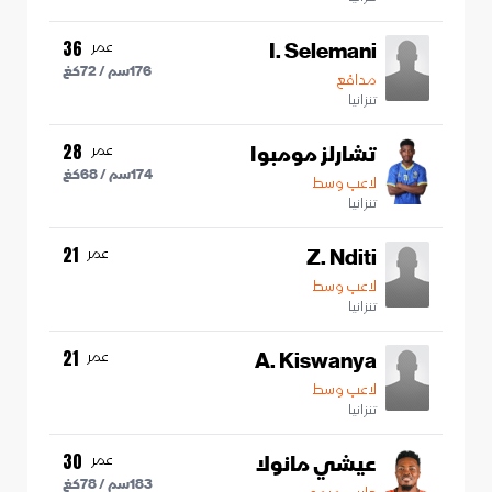
I. Selemani
عمر
36
176
سم /
72
كغ
مدافع
تنزانيا
تشارلز مومبوا
عمر
28
174
سم /
68
كغ
لاعب وسط
تنزانيا
Z. Nditi
عمر
21
لاعب وسط
تنزانيا
A. Kiswanya
عمر
21
لاعب وسط
تنزانيا
عيشي مانولا
عمر
30
183
سم /
78
كغ