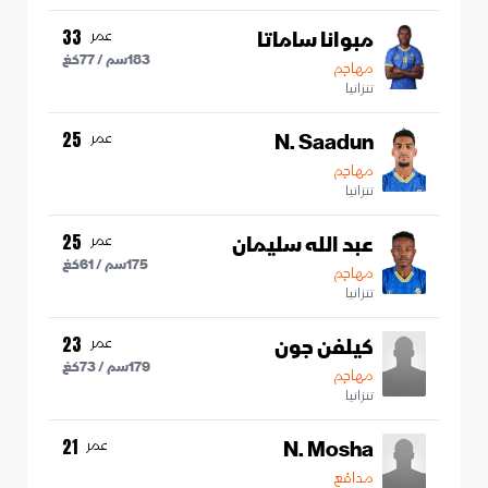
مبوانا ساماتا
عمر
33
183
سم /
77
كغ
مهاجم
تنزانيا
N. Saadun
عمر
25
مهاجم
تنزانيا
عبد الله سليمان
عمر
25
175
سم /
61
كغ
مهاجم
تنزانيا
كيلفن جون
عمر
23
179
سم /
73
كغ
مهاجم
تنزانيا
N. Mosha
عمر
21
مدافع