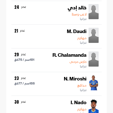
خالد إدي
عمر
24
لاعب وسط
تنزانيا
M. Daudi
عمر
21
مهاجم
تنزانيا
R. Chalamanda
عمر
29
181
سم /
75
كغ
حارس مرمى
تنزانيا
N. Miroshi
عمر
23
185
سم /
77
كغ
مدافع
تنزانيا
I. Nado
عمر
30
مهاجم