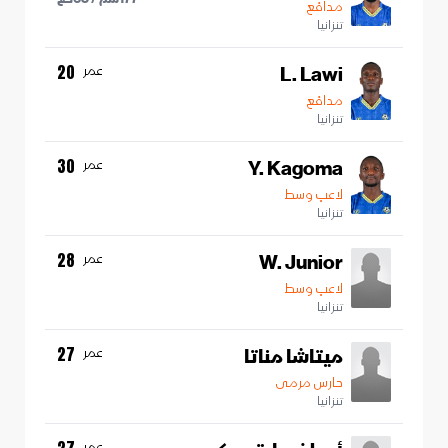
مدافع
تنزانيا
L. Lawi
عمر
20
مدافع
تنزانيا
Y. Kagoma
عمر
30
لاعب وسط
تنزانيا
W. Junior
عمر
28
لاعب وسط
تنزانيا
ميتاشا مناتا
عمر
27
حارس مرمى
تنزانيا
عمر
27