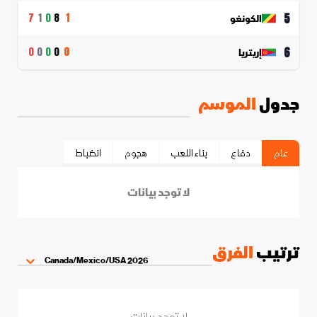
5
الكونغو
7
1
0
8
1
6
إريتريا
0
0
0
0
0
جدول
الموسم
عام
دفاع
بناء اللعب
هجوم
انضباط
لا توجد بيانات
ترتيب
الفرق
2026 Canada/Mexico/USA
لا توجد بيانات