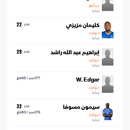
مدافع
تنزانيا
كليمان مزيزي
عمر
22
مهاجم
تنزانيا
إبراهيم عبد الله راشد
عمر
29
مهاجم
تنزانيا
W. Edgar
177
سم /
68
كغ
مهاجم
تنزانيا
سيمون مسوفا
عمر
32
175
سم /
60
كغ
مهاجم
تنزانيا