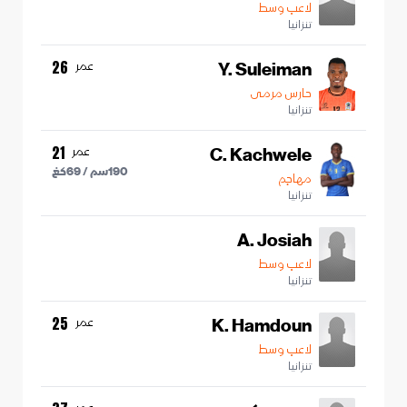
لاعب وسط
تنزانيا
Y. Suleiman
عمر
26
حارس مرمى
تنزانيا
C. Kachwele
عمر
21
190
سم /
69
كغ
مهاجم
تنزانيا
A. Josiah
لاعب وسط
تنزانيا
K. Hamdoun
عمر
25
لاعب وسط
تنزانيا