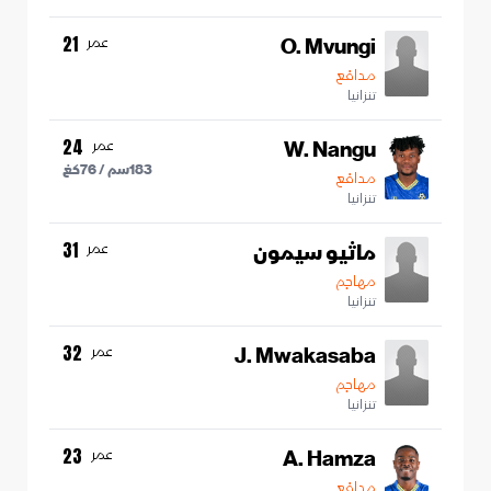
O. Mvungi
عمر
21
مدافع
تنزانيا
W. Nangu
عمر
24
183
سم /
76
كغ
مدافع
تنزانيا
ماثيو سيمون
عمر
31
مهاجم
تنزانيا
J. Mwakasaba
عمر
32
مهاجم
تنزانيا
A. Hamza
عمر
23
مدافع