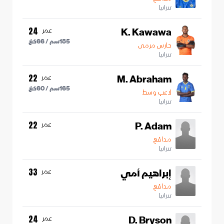
تنزانيا
K. Kawawa
عمر
24
185
سم /
66
كغ
حارس مرمى
تنزانيا
M. Abraham
عمر
22
165
سم /
60
كغ
لاعب وسط
تنزانيا
P. Adam
عمر
22
مدافع
تنزانيا
إبراهيم أمي
عمر
33
مدافع
تنزانيا
D. Bryson
عمر
24