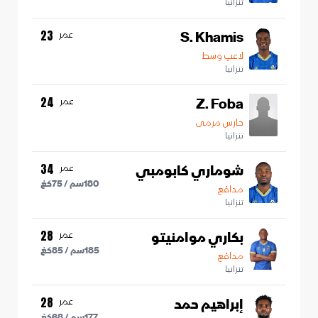
تنزانيا
S. Khamis
عمر
23
لاعب وسط
تنزانيا
Z. Foba
عمر
24
حارس مرمى
تنزانيا
شوماري كابومبي
عمر
34
180
سم /
75
كغ
مدافع
تنزانيا
بكاري موامنيتو
عمر
28
185
سم /
85
كغ
مدافع
تنزانيا
إبراهيم حمد
عمر
28
177
سم /
68
كغ