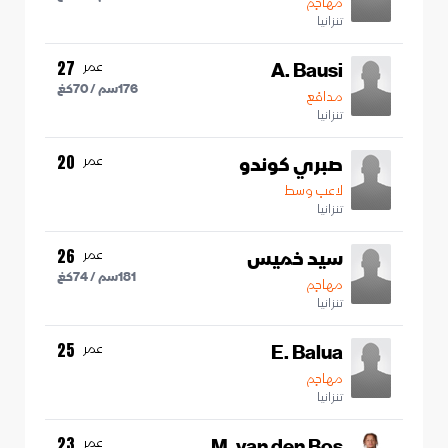
مهاجم
تنزانيا
A. Bausi
عمر
27
176
سم /
70
كغ
مدافع
تنزانيا
صبري كوندو
عمر
20
لاعب وسط
تنزانيا
سيد خميس
عمر
26
181
سم /
74
كغ
مهاجم
تنزانيا
E. Balua
عمر
25
مهاجم
تنزانيا
M. van den Bos
عمر
23