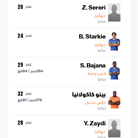
Z. Sereri
عمر
20
مهاجم
تنزانيا
B. Starkie
عمر
24
مهاجم
تنزانيا
S. Bajana
عمر
29
164
سم /
64
كغ
لاعب وسط
تنزانيا
بينو كاكولانيا
عمر
32
176
سم /
81
كغ
حارس مرمى
تنزانيا
Y. Zaydi
عمر
28
مهاجم
تنزانيا