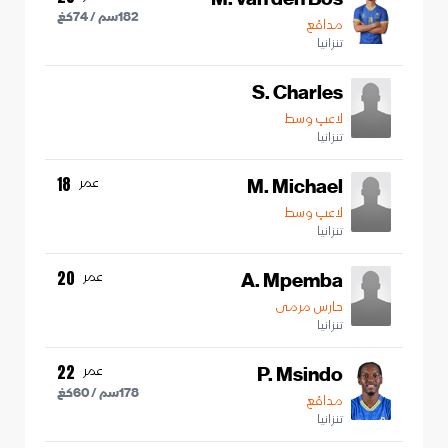
182
سم /
74
كغ
مدافع
تنزانيا
S. Charles
لاعب وسط
تنزانيا
M. Michael
عمر
18
لاعب وسط
تنزانيا
A. Mpemba
عمر
20
حارس مرمى
تنزانيا
P. Msindo
عمر
22
178
سم /
60
كغ
مدافع
تنزانيا