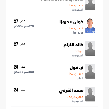
لاعب وسط
السعودية
خوان بيدروزا
عمر
27
176
سم /
65
كغ
لاعب وسط
كولومبيا
خالد اللزام
عمر
27
مهاجم
السعودية
غ. غول
عمر
28
180
سم /
78
كغ
لاعب وسط
ألمانيا
سعد القرني
عمر
24
حارس مرمى
السعودية