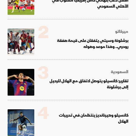
أفضل لاعب بنهائي كأس إفريقيا مطلوب في
الأهلي السعودي
2
ميركاتو
برشلونة وسيتي يتفقان على قيمة صفقة
رودري.. وهذا موعد وصوله
3
السعودية
تقارير: كانسيلو يتوصل لاتفاق مع الهلال للرحيل
إلى برشلونة
4
كانسيلو وهيرنانديز ينتظمان في تدريبات
الهلال