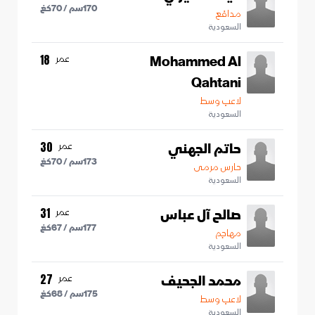
170
سم /
70
كغ
مدافع
السعودية
Mohammed Al
عمر
18
Qahtani
لاعب وسط
السعودية
حاتم الجهني
عمر
30
173
سم /
70
كغ
حارس مرمى
السعودية
صالح آل عباس
عمر
31
177
سم /
67
كغ
مهاجم
السعودية
محمد الجحيف
عمر
27
175
سم /
68
كغ
لاعب وسط
السعودية