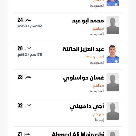
السعودية
محمد أبو عبد
عمر
24
163
سم /
63
كغ
مدافع
السعودية
عبد العزيز الحاتلة
عمر
28
175
سم /
62
كغ
لاعب وسط
السعودية
غسان حواساوي
عمر
23
مدافع
السعودية
أجي دامبيلي
عمر
32
مهاجم
إسبانيا
Ahmed Ali Majrashi
عمر
21