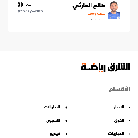
صالح الحارثي
عمر
30
165
سم /
57
كغ
لاعب وسط
السعودية
الأقسام
الأخبار
البطولات
الفرق
اللاعبون
المباريات
فيديو