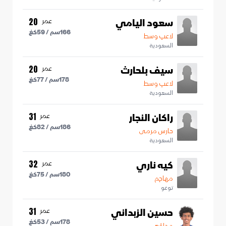
سعود اليامي
عمر
20
166
سم /
59
كغ
لاعب وسط
السعودية
سيف بلحارث
عمر
20
178
سم /
77
كغ
لاعب وسط
السعودية
راكان النجار
عمر
31
186
سم /
82
كغ
حارس مرمى
السعودية
كيه ناري
عمر
32
180
سم /
75
كغ
مهاجم
توغو
حسين الزبداني
عمر
31
178
سم /
53
كغ
مدافع