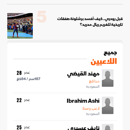
5
قبل رودري.. كيف أفسد برشلونة صفقات
تاريخية للغريم ريال مدريد؟
جميع
اللاعبين
مهند القيضي
عمر
28
187
سم /
84
كغ
مدافع
السعودية
Ibrahim Ashi
عمر
22
لاعب وسط
السعودية
نايف عسيري
عمر
25