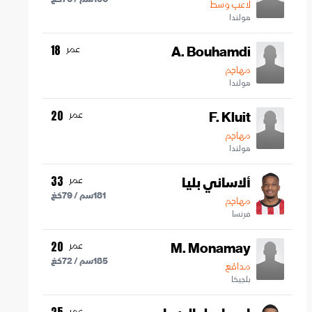
لاعب وسط
هولندا
A. Bouhamdi
عمر
18
مهاجم
هولندا
F. Kluit
عمر
20
مهاجم
هولندا
ألاساني بليا
عمر
33
181
سم /
79
كغ
مهاجم
فرنسا
M. Monamay
عمر
20
185
سم /
72
كغ
مدافع
بلجيكا
عمر