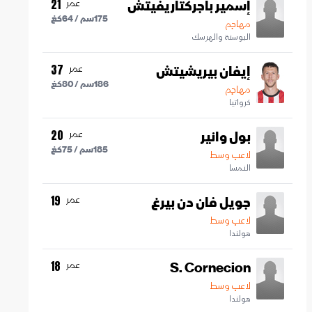
إسمير باجركتاريفيتش
عمر
21
175
سم /
64
كغ
مهاجم
البوسنة والهرسك
إيفان بيريشيتش
عمر
37
186
سم /
80
كغ
مهاجم
كرواتيا
بول وانير
عمر
20
185
سم /
75
كغ
لاعب وسط
النمسا
جويل فان دن بيرغ
عمر
19
لاعب وسط
هولندا
S. Cornecion
عمر
18
لاعب وسط
هولندا