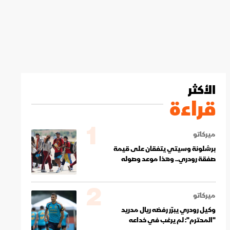
الأكثر
قراءة
1
ميركاتو
برشلونة وسيتي يتفقان على قيمة
صفقة رودري.. وهذا موعد وصوله
2
ميركاتو
وكيل رودري يبرّر رفضه ريال مدريد
"المحترم": لم يرغب في خداعه