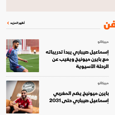
 لكأس العالم
الدوري الإنجليزي الممتاز
فن
أظهر المزيد
ميركاتو
إسماعيل صيباري يبدأ تدريباته
مع بايرن ميونيخ ويغيب عن
الرحلة الآسيوية
ميركاتو
بايرن ميونيخ يضم المغربي
إسماعيل صيباري حتى 2031