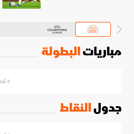
مباريات
البطولة
لا توج
جدول
النقاط