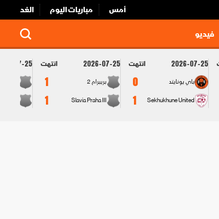
أمس
مباريات اليوم
الغد
فيديو
انتهت
انتهت
026-07-25
2026-07-25
2026-07-25
1
0
باي يونايتد
بريبرام 2
ملادا بو
1
1
Sekhukhune United
Slavia Praha III
لوكوموتي