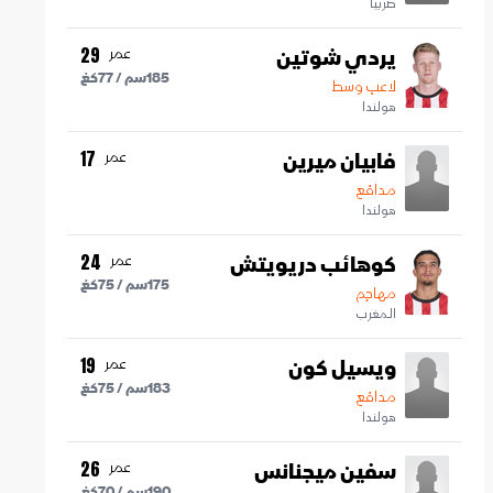
صربيا
يردي شوتين
عمر
29
185
سم /
77
كغ
لاعب وسط
هولندا
فابيان ميرين
عمر
17
مدافع
هولندا
كوهائب دريويتش
عمر
24
175
سم /
75
كغ
مهاجم
المغرب
ويسيل كون
عمر
19
183
سم /
75
كغ
مدافع
هولندا
سفين ميجنانس
عمر
26
190
سم /
70
كغ