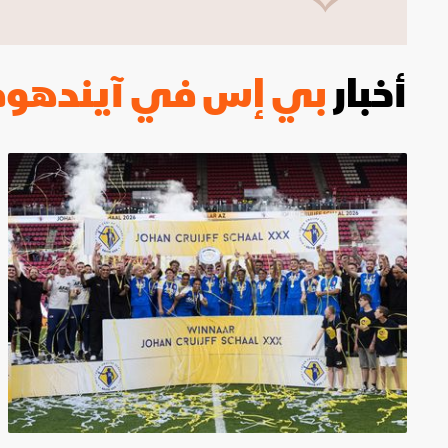
ليون
أمين غويري
تصفيات أفريقيا
أخبار
بي إس في آيندهو