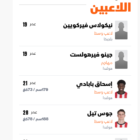
اللاعبين
نيكولاس فيركويين
عمر
19
لاعب وسط
بلجيكا
جينو فيرهولست
عمر
19
مهاجم
هولندا
إسحاق بابادي
عمر
21
179
سم /
73
كغ
لاعب وسط
هولندا
جوس تيل
عمر
28
188
سم /
78
كغ
لاعب وسط
هولندا