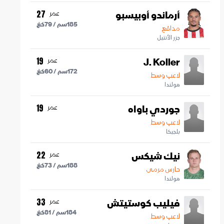
أرماندو أوبيسبو
عمر
27
185
سم /
79
كغ
مدافع
جزر الأنتيل
J. Koller
عمر
19
172
سم /
60
كغ
لاعب وسط
هولندا
جوردي باواه
عمر
19
لاعب وسط
بلجيكا
نيك شيكس
عمر
22
188
سم /
73
كغ
حارس مرمى
هولندا
فيليب كوستيتش
عمر
33
184
سم /
81
كغ
لاعب وسط