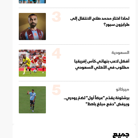
3
لماذا اختار محمد صلاح الانتقال إلى
طرابزون سبور؟
4
السعودية
أفضل لاعب بنهائي كأس إفريقيا
مطلوب في الأهلي السعودي
5
ميركاتو
برشلونة يقدّم "عرضاً أول" لضمّ رودري..
ويرفض "دفع مبلغ باهظ"
جميع