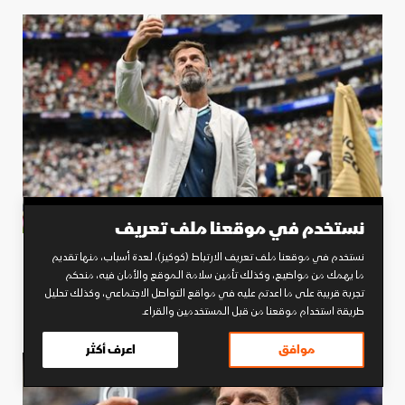
نستخدم في موقعنا ملف تعريف
نستخدم في موقعنا ملف تعريف الارتباط (كوكيز)، لعدة أسباب، منها تقديم
وفد الاتحاد الألماني يجتمع مع مسؤولي رد بول
ما يهمك من مواضيع، وكذلك تأمين سلامة الموقع والأمان فيه، منحكم
لحسم تعيين كلوب
تجربة قريبة على ما اعدتم عليه في مواقع التواصل الاجتماعي، وكذلك تحليل
طريقة استخدام موقعنا من قبل المستخدمين والقراء.
05 يوليو 2026 11:47
موافق
اعرف أكثر