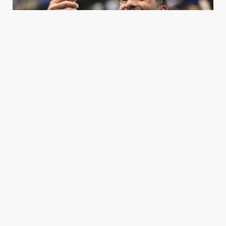
كلوب يؤكد رغبته بخلافة ناغلسمان ويريد "تغييراً
جذرياً" في منتخب ألمانيا
03 يوليو 2026 23:28