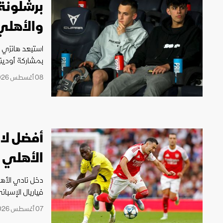
برشلونة 
والأهلي
استبعد هانزي 
بمشاركة أودين
08 أغسطس 2026 09:45
أفضل لا
الأهلي
دخل نادي الأه
فياريال الإسبان
07 أغسطس 2026 21:08