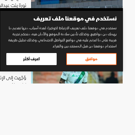
نورة بنت عبدال
07 أغسطس 2026 14:34
نستخدم في موقعنا ملف تعريف
نستخدم في موقعنا ملف تعريف الارتباط (كوكيز)، لعدة أسباب، منها تقديم ما
يهمك من مواضيع، وكذلك تأمين سلامة الموقع والأمان فيه، منحكم تجربة
قريبة على ما اعدتم عليه في مواقع التواصل الاجتماعي، وكذلك تحليل طريقة
استخدام موقعنا من قبل المستخدمين والقراء.
توجيه ت
موافق
اعرف أكثر
مهاجم ا
وُجّهت إلى ال
ليلي بلندن.
07 أغسطس 2026 10:33
تعثر الم