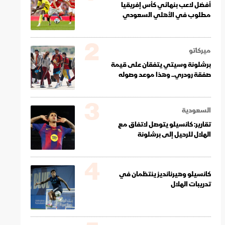
أفضل لاعب بنهائي كأس إفريقيا
مطلوب في الأهلي السعودي
2
ميركاتو
برشلونة وسيتي يتفقان على قيمة
صفقة رودري.. وهذا موعد وصوله
3
السعودية
تقارير: كانسيلو يتوصل لاتفاق مع
الهلال للرحيل إلى برشلونة
4
كانسيلو وهيرنانديز ينتظمان في
تدريبات الهلال