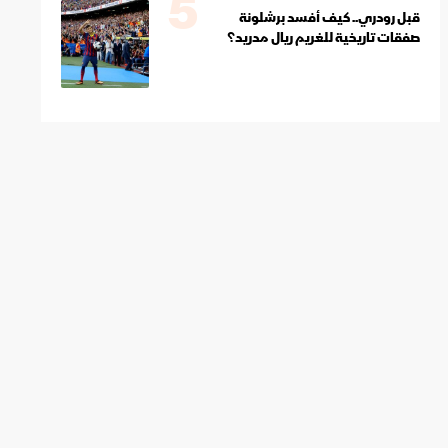
5
قبل رودري.. كيف أفسد برشلونة
صفقات تاريخية للغريم ريال مدريد؟