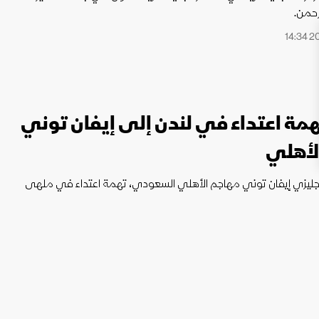
رحمن.
همة اعتداء في لندن إلى إيفان توني
لأهلي
إنجليزي إيفان توني مهاجم الأهلي السعودي، تهمة اعتداء في ملهى
فاوضات مع برشلونة يعرقل انتقال