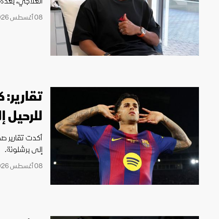
العلاجي، بعدم
الركبة.
08 أغسطس 2026 16:56
تقارير: 
للرحيل إ
أكدت تقارير صح
إلى برشلونة.
08 أغسطس 2026 16:41