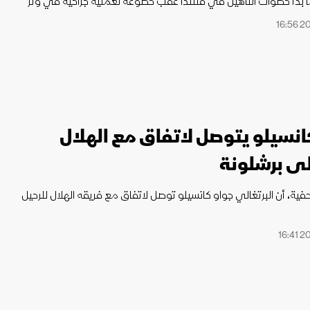
ا بدأ خطوات التأهيل في فنلندا عقب خضوعه لعملية جراحية في وتر
كانسيلو يتوصل لاتفاق مع الهلال
لى برشلونة
فية، أن البرتغالي جواو كانسيلو توصل لاتفاق مع فريقه الهلال للرحيل