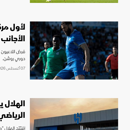
لأول مرة
الأجانب
فرض اللاعبون ا
دوري روشن.
07 أغسطس 2026 16:32
الهلال ي
الرياضي
افتتح الهلال "م