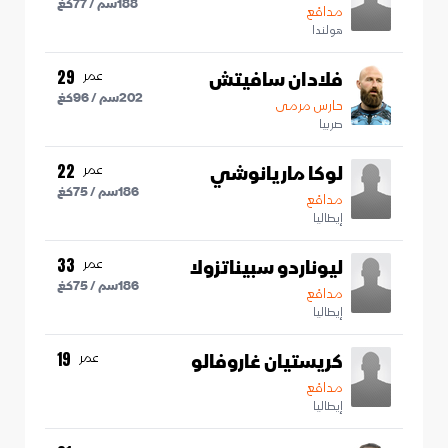
188
سم /
77
كغ
مدافع
هولندا
فلادان سافيتش
عمر
29
202
سم /
96
كغ
حارس مرمى
صربيا
لوكا ماريانوشي
عمر
22
186
سم /
75
كغ
مدافع
إيطاليا
ليوناردو سبيناتزولا
عمر
33
186
سم /
75
كغ
مدافع
إيطاليا
كريستيان غاروفالو
عمر
19
مدافع
إيطاليا