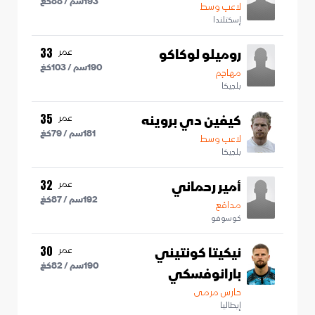
193
سم /
88
كغ
لاعب وسط
إسكتلندا
روميلو لوكاكو
عمر
33
190
سم /
103
كغ
مهاجم
بلجيكا
كيفين دي بروينه
عمر
35
181
سم /
79
كغ
لاعب وسط
بلجيكا
أمير رحماني
عمر
32
192
سم /
87
كغ
مدافع
كوسوفو
نيكيتا كونتيني
عمر
30
190
سم /
82
كغ
بارانوفسكي
حارس مرمى
إيطاليا