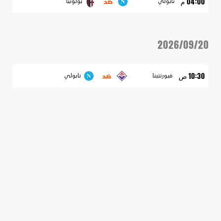
ضد
04:00 م
نابولي
بولونيا
2026/09/20
ضد
10:30 ص
فيورنتينا
نابولي