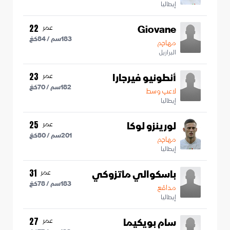
إيطاليا
Giovane
عمر
22
183
سم /
84
كغ
مهاجم
البرازيل
أنطونيو فيرجارا
عمر
23
182
سم /
70
كغ
لاعب وسط
إيطاليا
لورينزو لوكا
عمر
25
201
سم /
80
كغ
مهاجم
إيطاليا
باسكوالي ماتزوكي
عمر
31
183
سم /
78
كغ
مدافع
إيطاليا
سام بويكيما
عمر
27