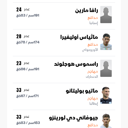
رافا مارين
عمر
24
191
سم /
83
كغ
مدافع
إسبانيا
ماثياس أوليفيرا
عمر
28
174
سم /
78
كغ
مدافع
الأوروجواي
راسموس هوجلوند
عمر
23
191
سم /
86
كغ
مهاجم
الدنمارك
ماتيو بوليتانو
عمر
33
171
سم /
67
كغ
مهاجم
إيطاليا
جيوفاني دي لورينزو
عمر
33
183
سم /
83
كغ
مدافع