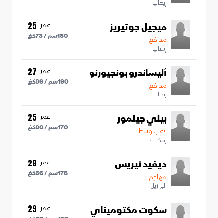
إيطاليا
ميجيل جوتيريز
عمر
25
180
سم /
73
كغ
مدافع
إسبانيا
أليساندرو بونجيورنو
عمر
27
190
سم /
86
كغ
مدافع
إيطاليا
بيلي جيلمور
عمر
25
170
سم /
60
كغ
لاعب وسط
إسكتلندا
ديفيد نيريس
عمر
29
176
سم /
66
كغ
مهاجم
البرازيل
سكوت مكتوميناي
عمر
29