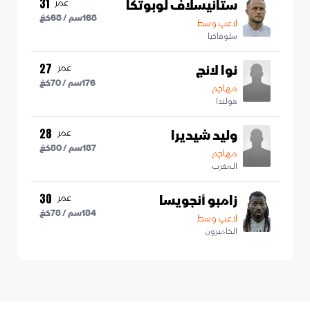
ستانيسلاف لوبوتكا
عمر
31
168
سم /
68
كغ
لاعب وسط
سلوفاكيا
نوا لانج
عمر
27
176
سم /
70
كغ
مهاجم
هولندا
وليد شيديرا
عمر
28
187
سم /
80
كغ
مهاجم
المغرب
زامبو أنجويسا
عمر
30
184
سم /
78
كغ
لاعب وسط
الكاميرون