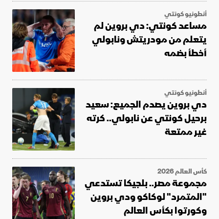
أنطونيو كونتي
مساعد كونتي: دي بروين لم
يتعلم من مودريتش ونابولي
أخطأ بضمه
أنطونيو كونتي
دي بروين يصدم الجميع: سعيد
برحيل كونتي عن نابولي.. كرته
غير ممتعة
كأس العالم 2026
مجموعة مصر.. بلجيكا تستدعي
"المتمرد" لوكاكو ودي بروين
وكورتوا بكأس العالم