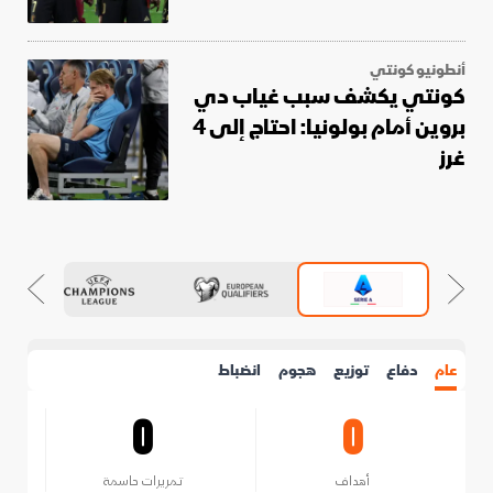
أنطونيو كونتي
كونتي يكشف سبب غياب دي
بروين أمام بولونيا: احتاج إلى 4
غرز
عام
دفاع
توزيع
هجوم
انضباط
0
0
أهداف
تمريرات حاسمة