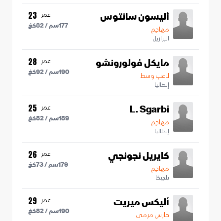
أليسون سانتوس
عمر
23
177
سم /
82
كغ
مهاجم
البرازيل
مايكل فولورونشو
عمر
28
190
سم /
92
كغ
لاعب وسط
إيطاليا
L. Sgarbi
عمر
25
189
سم /
82
كغ
مهاجم
إيطاليا
كايريل نجونجي
عمر
26
179
سم /
73
كغ
مهاجم
بلجيكا
أليكس ميريت
عمر
29
190
سم /
82
كغ
حارس مرمى