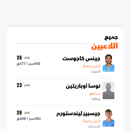
جميع
اللاعبين
جينس كاجوست
عمر
26
188
سم /
77
كغ
لاعب وسط
السويد
نوسا أوباريتين
عمر
23
مدافع
إيطاليا
جيسبير ليندستورم
عمر
26
182
سم /
66
كغ
لاعب وسط
الدنمارك