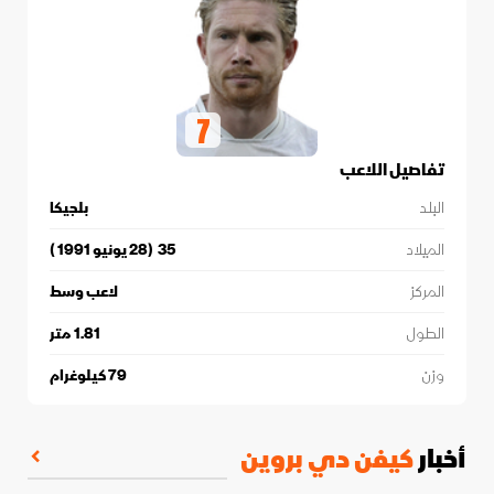
7
تفاصيل اللاعب
البلد
بلجيكا
الميلاد
35
(
28 يونيو 1991
)
المركز
لاعب وسط
الطول
1.81
متر
وزن
79
كيلوغرام
أخبار
كيفن دي بروين