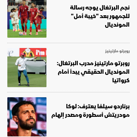
نجم البرتغال يوجه رسالة
للجمهور بعد "خيبة أمل"
المونديال
روبرتو مارتينيز
روبرتو مارتينيز مدرب البرتغال:
المونديال الحقيقي يبدأ أمام
كرواتيا
برناردو سيلفا يعترف: لوكا
مودريتش أسطورة ومصدر إلهام