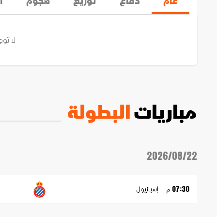
عام
دفاع
توزيع
هجوم
ا
لا توج
مباريات
البطولة
2026/08/22
إسبانيول
07:30 م