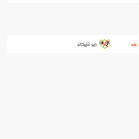
رايو فاييكانو
ضد