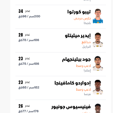
تيبو كورتوا
عمر
34
200
سم /
96
كغ
حارس مرمى
بلجيكا
إيدير ميليتاو
عمر
28
186
سم /
78
كغ
مدافع
البرازيل
جود بيلينجهام
عمر
23
186
سم /
75
كغ
لاعب وسط
إنجلترا
إدواردو كامافينجا
عمر
23
182
سم /
68
كغ
لاعب وسط
فرنسا
فينيسيوس جونيور
عمر
26
176
سم /
77
كغ