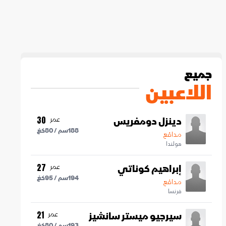
جميع
اللاعبين
دينزل دومفريس
عمر
30
188
سم /
80
كغ
مدافع
هولندا
إبراهيم كوناتي
عمر
27
194
سم /
95
كغ
مدافع
فرنسا
سيرجيو ميستر سانشيز
عمر
21
193
سم /
80
كغ