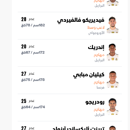
مهاجم
البرازيل
فيديريكو فالفيردي
عمر
28
182
سم /
78
كغ
لاعب وسط
الأوروجواي
إندريك
عمر
20
172
سم /
67
كغ
مهاجم
البرازيل
كيليان مبابي
عمر
27
178
سم /
75
كغ
مهاجم
فرنسا
رودريجو
عمر
25
174
سم /
64
كغ
مهاجم
البرازيل
ترينت أليكساندر آرنولد
عمر
27