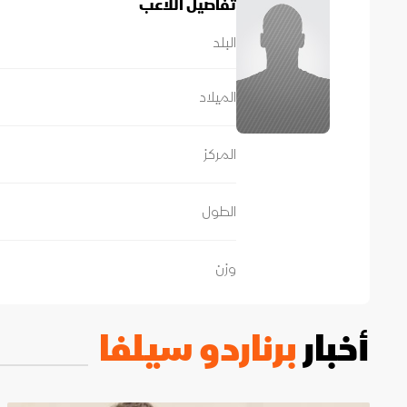
تفاصيل اللاعب
ليون
أمين غويري
تصفيات أفريقيا
البلد
الميلاد
المركز
الطول
وزن
أخبار
برناردو سيلفا