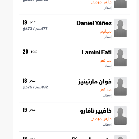
حارس مرمى
إسبانيا
Daniel Yáñez
عمر
19
177
سم /
73
كغ
مهاجم
إسبانيا
Lamini Fati
عمر
20
مدافع
إسبانيا
خوان مارتينيز
عمر
18
192
سم /
75
كغ
مدافع
إسبانيا
خافيير نافارو
عمر
19
حارس مرمى
إسبانيا
عمر