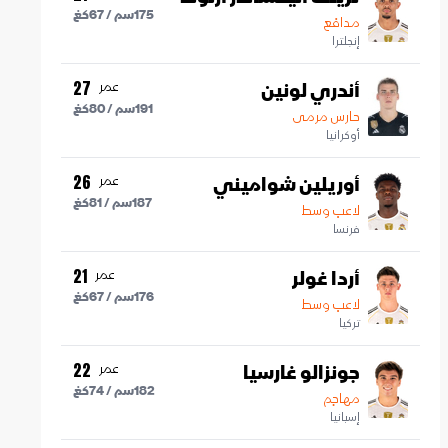
175
سم /
67
كغ
مدافع
إنجلترا
أندري لونين
عمر
27
191
سم /
80
كغ
حارس مرمى
أوكرانيا
أوريلين شواميني
عمر
26
187
سم /
81
كغ
لاعب وسط
فرنسا
أردا غولر
عمر
21
176
سم /
67
كغ
لاعب وسط
تركيا
جونزالو غارسيا
عمر
22
182
سم /
74
كغ
مهاجم
إسبانيا