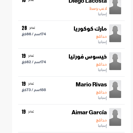
Diego Lacosta
18
لاعب وسط
إسبانيا
مارك كوكوريا
عمر
28
174
سم /
66
كغ
مدافع
إسبانيا
خيسوس فورتيا
عمر
19
174
سم /
62
كغ
مدافع
إسبانيا
Mario Rivas
عمر
19
188
سم /
73
كغ
مدافع
إسبانيا
Aimar García
عمر
19
مدافع
إسبانيا