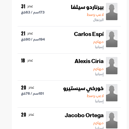
بيرناردو سيلفا
عمر
31
173
سم /
63
كغ
لاعب وسط
البرتغال
Carlos Espí
عمر
21
194
سم /
90
كغ
مهاجم
إسبانيا
Alexis Ciria
عمر
18
مهاجم
إسبانيا
خورخي سيستيرو
عمر
20
181
سم /
76
كغ
لاعب وسط
إسبانيا
Jacobo Ortega
عمر
20
مهاجم
إسبانيا