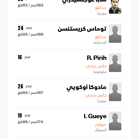
193
سم /
82
كغ
مدافع
جورجيا
توماس كريستنسن
عمر
24
198
سم /
85
كغ
مدافع
الدنمارك
R. Pirih
عمر
16
حارس مرمى
سلوفينيا
مادوكا أوكويي
عمر
26
197
سم /
94
كغ
حارس مرمى
نيجيريا
I. Gueye
عمر
19
174
سم /
66
كغ
مهاجم
السنغال