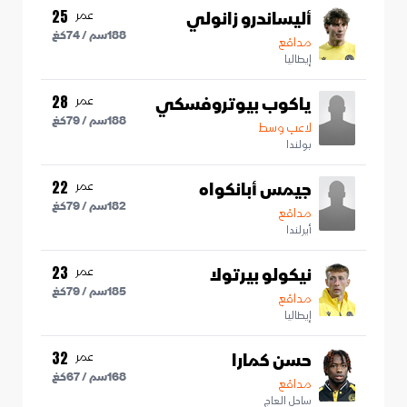
أليساندرو زانولي
عمر
25
188
سم /
74
كغ
مدافع
إيطاليا
ياكوب بيوتروفسكي
عمر
28
188
سم /
79
كغ
لاعب وسط
بولندا
جيمس أبانكواه
عمر
22
182
سم /
79
كغ
مدافع
أيرلندا
نيكولو بيرتولا
عمر
23
185
سم /
79
كغ
مدافع
إيطاليا
حسن كمارا
عمر
32
168
سم /
67
كغ
مدافع
ساحل العاج