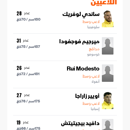
اللاعبين
ساندي لوفريك
عمر
28
180
سم /
70
كغ
لاعب وسط
سلوفينيا
ميرجيم فوجفودا
عمر
31
187
سم /
78
كغ
مدافع
كوسوفو
Rui Modesto
عمر
26
181
سم /
72
كغ
لاعب وسط
أنغولا
أويير زاراجا
عمر
27
175
سم /
76
كغ
لاعب وسط
إسبانيا
دافيد بيجيتيتش
عمر
19
175
سم /
66
كغ