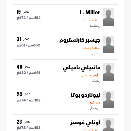
L. Miller
عمر
19
182
سم /
72
كغ
لاعب وسط
إسكتلندا
جيسبر كارلستروم
عمر
31
182
سم /
81
كغ
لاعب وسط
السويد
دانييلي باديلي
عمر
40
191
سم /
82
كغ
حارس مرمى
إيطاليا
ليوناردو بوتا
عمر
24
182
سم /
74
كغ
مدافع
البرتغال
أوناي غوميز
عمر
23
183
سم /
75
كغ
لاعب وسط