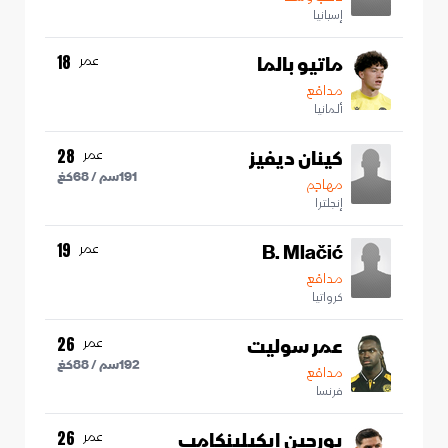
إسبانيا
ماتيو بالما
عمر
18
مدافع
ألمانيا
كينان ديفيز
عمر
28
191
سم /
68
كغ
مهاجم
إنجلترا
B. Mlačić
عمر
19
مدافع
كرواتيا
عمر سوليت
عمر
26
192
سم /
88
كغ
مدافع
فرنسا
يورجين إيكيلينكامب
عمر
26