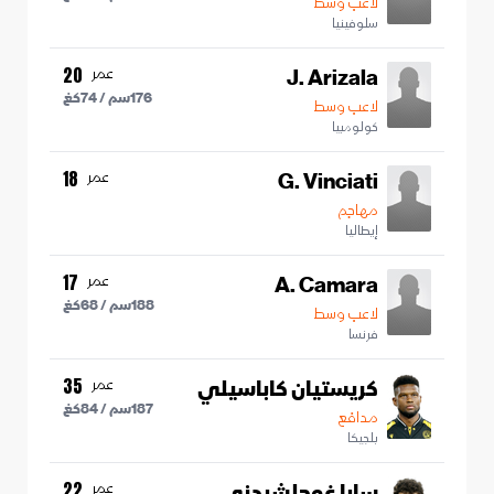
لاعب وسط
سلوفينيا
J. Arizala
عمر
20
176
سم /
74
كغ
لاعب وسط
كولومبيا
G. Vinciati
عمر
18
مهاجم
إيطاليا
A. Camara
عمر
17
188
سم /
68
كغ
لاعب وسط
فرنسا
كريستيان كاباسيلي
عمر
35
187
سم /
84
كغ
مدافع
بلجيكا
سابا غوجلشيدزي
عمر
22