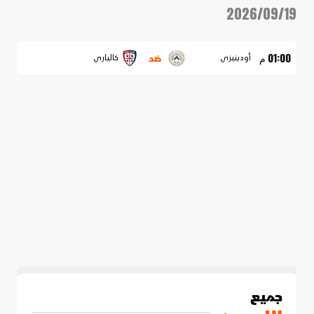
2026/09/19
ضد
01:00 م
أودينيزي
كالياري
جميع