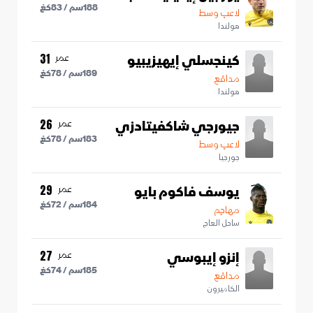
188
سم /
83
كغ
لاعب وسط
هولندا
كينجسلي إيهيزيبيو
عمر
31
189
سم /
78
كغ
مدافع
هولندا
جيورجي شاكفيتادزي
عمر
26
183
سم /
78
كغ
لاعب وسط
جورجيا
يوسف فاكوم بايو
عمر
29
184
سم /
72
كغ
مهاجم
ساحل العاج
إنزو إيبوسي
عمر
27
185
سم /
74
كغ
مدافع
الكاميرون