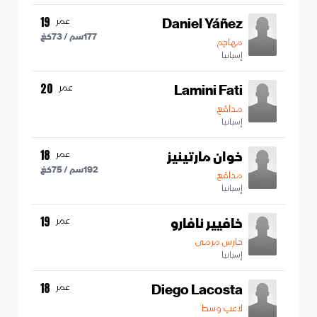
Daniel Yáñez
عمر
19
177
سم /
73
كغ
مهاجم
إسبانيا
Lamini Fati
عمر
20
مدافع
إسبانيا
خوان مارتينيز
عمر
18
192
سم /
75
كغ
مدافع
إسبانيا
خافيير نافارو
عمر
19
حارس مرمى
إسبانيا
Diego Lacosta
عمر
18
لاعب وسط