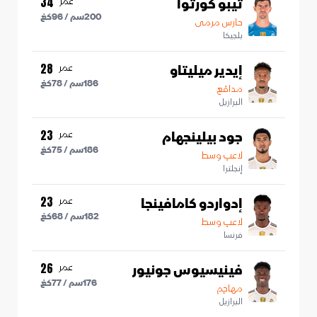
تيبو كورتوا
عمر
34
200
سم /
96
كغ
حارس مرمى
بلجيكا
إيدير ميليتاو
عمر
28
186
سم /
78
كغ
مدافع
البرازيل
جود بيلينجهام
عمر
23
186
سم /
75
كغ
لاعب وسط
إنجلترا
إدواردو كامافينجا
عمر
23
182
سم /
68
كغ
لاعب وسط
فرنسا
فينيسيوس جونيور
عمر
26
176
سم /
77
كغ
مهاجم
البرازيل