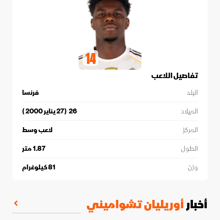
14
تفاصيل اللاعب
البلد
فرنسا
الميلاد
26
(
27 يناير 2000
)
المركز
لاعب وسط
الطول
1.87
متر
وزن
81
كيلوغرام
أخبار
أوريليان تشواميني