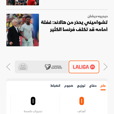
ديدييه ديشان
تشواميني يحذر من هالاند: غفلة
أمامه قد تكلف فرنسا الكثير
عام
دفاع
توزيع
هجوم
انضباط
0
0
أهداف
تمريرات حاسمة