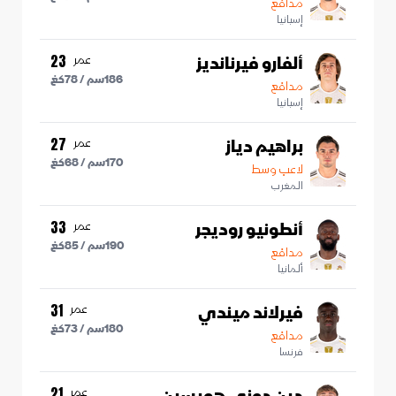
مدافع
إسبانيا
ألفارو فيرنانديز
عمر
23
186
سم /
78
كغ
مدافع
إسبانيا
براهيم دياز
عمر
27
170
سم /
68
كغ
لاعب وسط
المغرب
أنطونيو روديجر
عمر
33
190
سم /
85
كغ
مدافع
ألمانيا
فيرلاند ميندي
عمر
31
180
سم /
73
كغ
مدافع
فرنسا
عمر
21