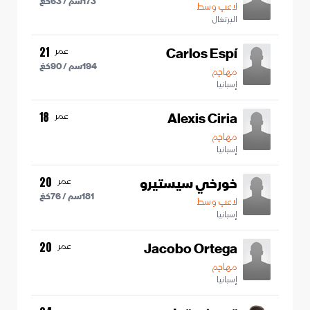
173
سم /
63
كغ
لاعب وسط
البرتغال
Carlos Espí
عمر
21
194
سم /
90
كغ
مهاجم
إسبانيا
Alexis Ciria
عمر
18
مهاجم
إسبانيا
خورخي سيستيرو
عمر
20
181
سم /
76
كغ
لاعب وسط
إسبانيا
Jacobo Ortega
عمر
20
مهاجم
إسبانيا