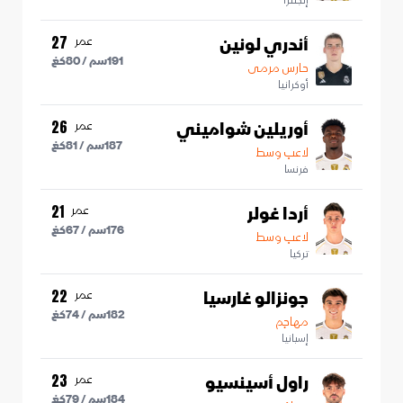
إنجلترا
أندري لونين
عمر
27
191
سم /
80
كغ
حارس مرمى
أوكرانيا
أوريلين شواميني
عمر
26
187
سم /
81
كغ
لاعب وسط
فرنسا
أردا غولر
عمر
21
176
سم /
67
كغ
لاعب وسط
تركيا
جونزالو غارسيا
عمر
22
182
سم /
74
كغ
مهاجم
إسبانيا
راول أسينسيو
عمر
23
184
سم /
79
كغ