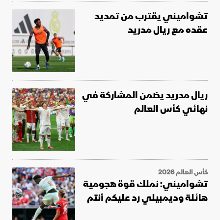
تشواميني يقترب من تمديد
عقده مع ريال مدريد
ريال مدريد يضمن المشاركة في
نهائي كأس العالم
كأس العالم 2026
تشواميني: نملك قوة هجومية
هائلة وديمبيلي رد عليكم أنتم