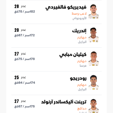
فيديريكو فالفيردي
عمر
28
182
سم /
78
كغ
لاعب وسط
الأوروجواي
إندريك
عمر
20
172
سم /
67
كغ
مهاجم
البرازيل
كيليان مبابي
عمر
27
178
سم /
75
كغ
مهاجم
فرنسا
رودريجو
عمر
25
174
سم /
64
كغ
مهاجم
البرازيل
ترينت أليكساندر آرنولد
عمر
27
175
سم /
67
كغ
مدافع