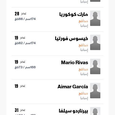
إسبانيا
مارك كوكوريا
عمر
28
174
سم /
66
كغ
مدافع
إسبانيا
خيسوس فورتيا
عمر
19
174
سم /
62
كغ
مدافع
إسبانيا
Mario Rivas
عمر
19
188
سم /
73
كغ
مدافع
إسبانيا
Aimar García
عمر
19
مدافع
إسبانيا
بيرناردو سيلفا
عمر
31