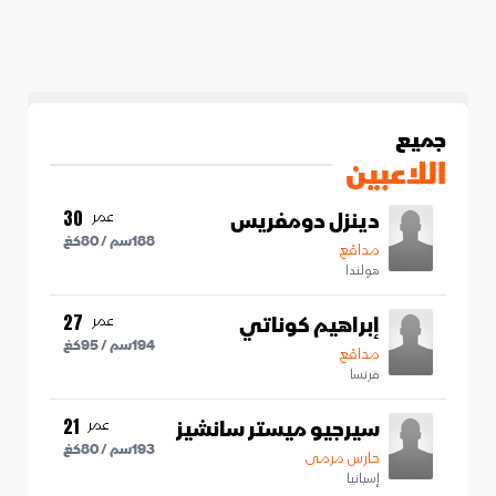
جميع
اللاعبين
دينزل دومفريس
عمر
30
188
سم /
80
كغ
مدافع
هولندا
إبراهيم كوناتي
عمر
27
194
سم /
95
كغ
مدافع
فرنسا
سيرجيو ميستر سانشيز
عمر
21
193
سم /
80
كغ
حارس مرمى
إسبانيا