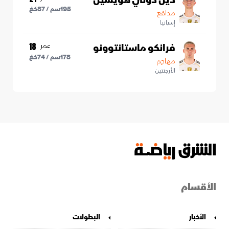
دين دوني هويسين
195
سم /
87
كغ
مدافع
إسبانيا
فرانكو ماستانتوونو
عمر
18
178
سم /
74
كغ
مهاجم
الأرجنتين
الأقسام
الأخبار
البطولات