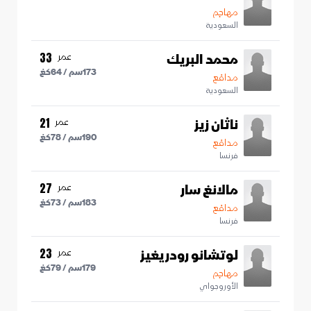
مهاجم
السعودية
محمد البريك
عمر
33
173
سم /
64
كغ
مدافع
السعودية
ناثان زيز
عمر
21
190
سم /
78
كغ
مدافع
فرنسا
مالانغ سار
عمر
27
183
سم /
73
كغ
مدافع
فرنسا
لوتشانو رودريغيز
عمر
23
179
سم /
79
كغ
مهاجم
الأوروجواي