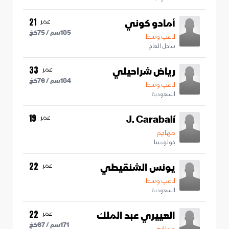
أمادو كوني
عمر
21
185
سم /
75
كغ
لاعب وسط
ساحل العاج
رياض شراحيلي
عمر
33
184
سم /
76
كغ
لاعب وسط
السعودية
J. Carabalí
عمر
19
مهاجم
كولومبيا
يونس الشنقيطي
عمر
22
لاعب وسط
السعودية
العييري عبد الملك
عمر
22
171
سم /
67
كغ
مدافع