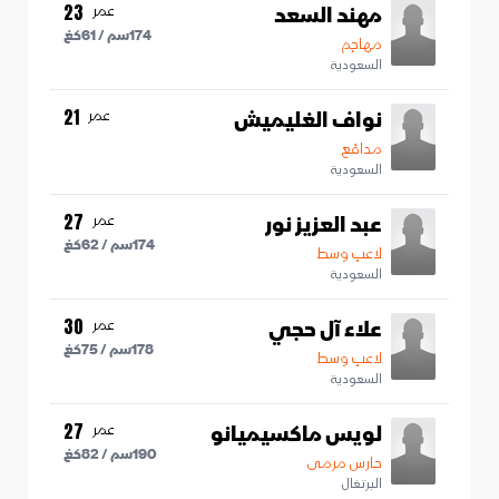
مهند السعد
عمر
23
174
سم /
61
كغ
مهاجم
السعودية
نواف الغليميش
عمر
21
مدافع
السعودية
عبد العزيز نور
عمر
27
174
سم /
62
كغ
لاعب وسط
السعودية
علاء آل حجي
عمر
30
178
سم /
75
كغ
لاعب وسط
السعودية
لويس ماكسيميانو
عمر
27
190
سم /
82
كغ
حارس مرمى
البرتغال