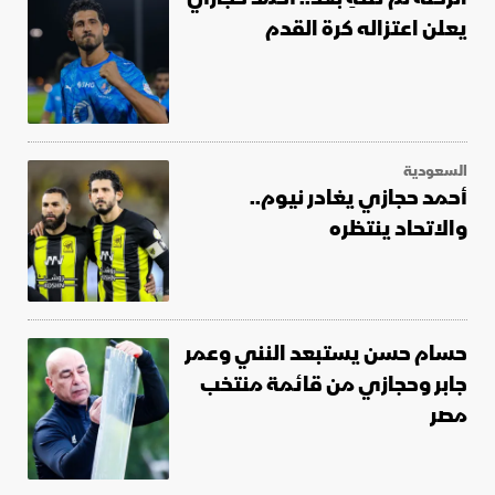
يعلن اعتزاله كرة القدم
السعودية
أحمد حجازي يغادر نيوم..
والاتحاد ينتظره
حسام حسن يستبعد النني وعمر
جابر وحجازي من قائمة منتخب
مصر