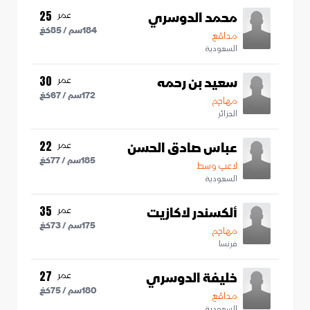
محمد الدوسري
عمر
25
184
سم /
85
كغ
مدافع
السعودية
سعيد بن رحمه
عمر
30
172
سم /
67
كغ
مهاجم
الجزائر
عباس صادق الحسن
عمر
22
185
سم /
77
كغ
لاعب وسط
السعودية
ألكسندر لاكازيت
عمر
35
175
سم /
73
كغ
مهاجم
فرنسا
خليفة الدوسري
عمر
27
180
سم /
75
كغ
مدافع
السعودية