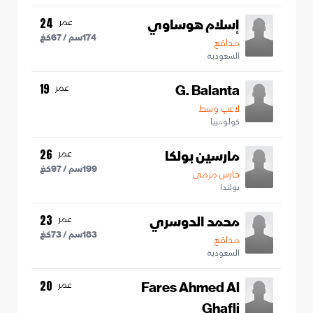
إسلام هوساوي
عمر
24
174
سم /
67
كغ
مدافع
السعودية
G. Balanta
عمر
19
لاعب وسط
كولومبيا
مارسين بولكا
عمر
26
199
سم /
97
كغ
حارس مرمى
بولندا
محمد الدوسري
عمر
23
183
سم /
73
كغ
مدافع
السعودية
Fares Ahmed Al
عمر
20
Ghafli