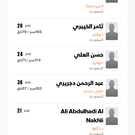
لاعب وسط
السعودية
ثامر الخيبري
عمر
20
185
سم /
79
كغ
مهاجم
السعودية
حسن العلي
عمر
24
174
سم /
71
كغ
مهاجم
السعودية
عبد الرحمن دجريري
عمر
36
182
سم /
87
كغ
حارس مرمى
السعودية
Ali Abdulhadi Al
عمر
21
Nakhli
مدافع
السعودية