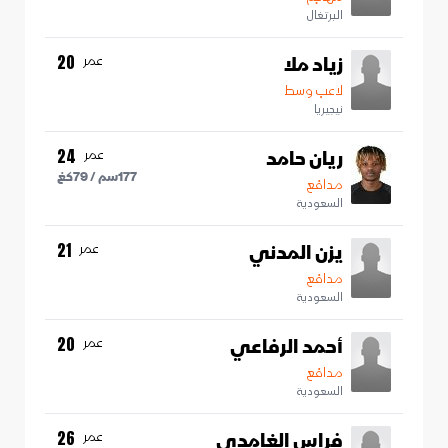
البرتغال
زياد ملا
عمر
20
لاعب وسط
نيجيريا
ريان حامد
عمر
24
177
سم /
79
كغ
مدافع
السعودية
يزن المدني
عمر
21
مدافع
السعودية
أحمد الرفاعي
عمر
20
مدافع
السعودية
فراس الغامدي
عمر
26