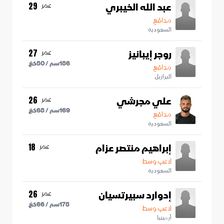
عبد الله الخيبري
عمر
29
مدافع
السعودية
روجر إيبانيز
عمر
27
186
سم /
80
كغ
مدافع
البرازيل
علي مجرشي
عمر
26
169
سم /
68
كغ
مدافع
السعودية
إبراهيم منتصر عزام
عمر
18
لاعب وسط
السعودية
إدوارد سبيرتسيان
عمر
26
178
سم /
66
كغ
لاعب وسط
أرمينيا