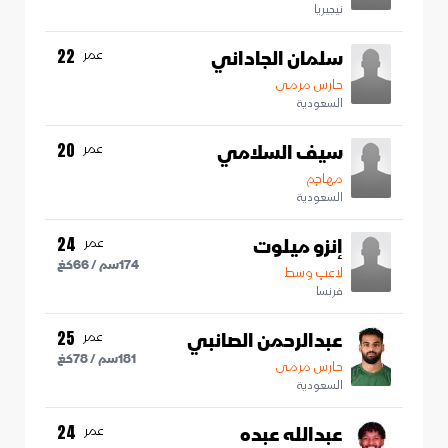
نيجيريا
سلمان الجاداني
عمر
22
حارس مرمى
السعودية
سيف السلامي
عمر
20
مهاجم
السعودية
إنزو ميلوت
عمر
24
174
سم /
66
كغ
لاعب وسط
فرنسا
عبدالرحمن الصانبي
عمر
25
181
سم /
78
كغ
حارس مرمى
السعودية
عبدالله عبده
عمر
24