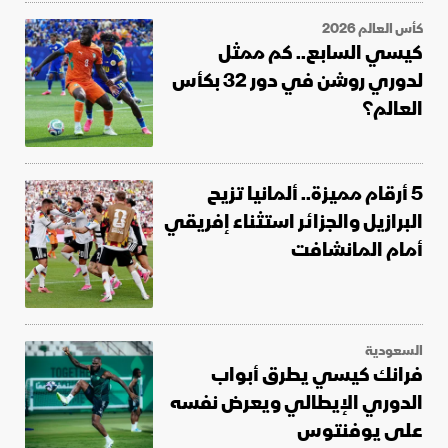
كأس العالم 2026
كيسي السابع.. كم ممثل
لدوري روشن في دور 32 بكأس
العالم؟
5 أرقام مميزة.. ألمانيا تزيح
البرازيل والجزائر استثناء إفريقي
أمام المانشافت
السعودية
فرانك كيسي يطرق أبواب
الدوري الإيطالي ويعرض نفسه
على يوفنتوس