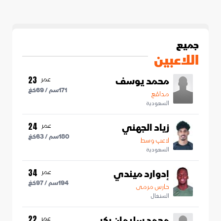
جميع
اللاعبين
محمد يوسف
عمر
23
171
سم /
69
كغ
مدافع
السعودية
زياد الجهني
عمر
24
180
سم /
63
كغ
لاعب وسط
السعودية
إدوارد ميندي
عمر
34
194
سم /
97
كغ
حارس مرمى
السنغال
محمد سليمان بكر
عمر
22