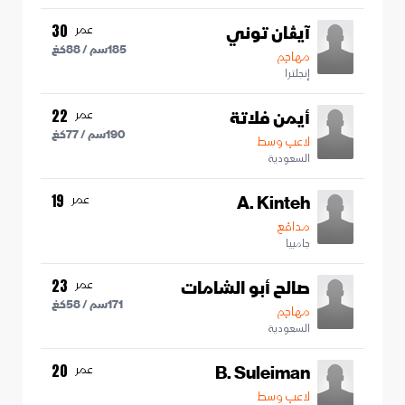
آيڤان توني
عمر
30
185
سم /
88
كغ
مهاجم
إنجلترا
أيمن فلاتة
عمر
22
190
سم /
77
كغ
لاعب وسط
السعودية
A. Kinteh
عمر
19
مدافع
جامبيا
صالح أبو الشامات
عمر
23
171
سم /
58
كغ
مهاجم
السعودية
B. Suleiman
عمر
20
لاعب وسط