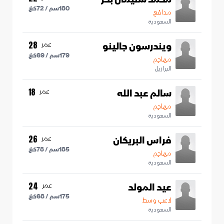
180
سم /
72
كغ
مدافع
السعودية
ويندرسون جالينو
عمر
28
179
سم /
69
كغ
مهاجم
البرازيل
سالم عبد الله
عمر
18
مهاجم
السعودية
فراس البريكان
عمر
26
185
سم /
78
كغ
مهاجم
السعودية
عيد المولد
عمر
24
175
سم /
68
كغ
لاعب وسط
السعودية