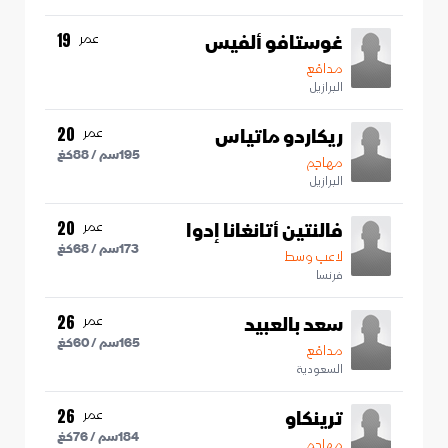
غوستافو ألفيس
عمر
19
مدافع
البرازيل
ريكاردو ماتياس
عمر
20
195
سم /
88
كغ
مهاجم
البرازيل
فالنتين أتانغانا إدوا
عمر
20
173
سم /
68
كغ
لاعب وسط
فرنسا
سعد بالعبيد
عمر
26
165
سم /
60
كغ
مدافع
السعودية
ترينكاو
عمر
26
184
سم /
76
كغ
مهاجم