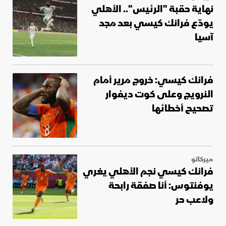
نهاية حقبة "الرئيس".. الأهلي
يودّع فرانك كيسي بعد مجد
آسيا
فرانك كيسي: خروج مرير أمام
النرويج وعلى كوت ديفوار
تصحيح أخطائها
ميركاتو
فرانك كيسي نجم الأهلي يغري
يوفنتوس: أنا صفقة رابحة
ولاعب حر