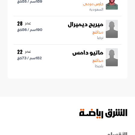
189
سم /
85
كغ
حارس مرمى
السعودية
ميريح ديميرال
عمر
28
190
سم /
86
كغ
مدافع
تركيا
ماتيو دامس
عمر
22
182
سم /
73
كغ
مدافع
بلجيكا
الأقسام