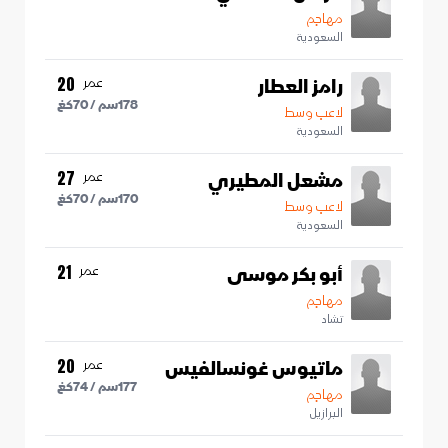
مهاجم
السعودية
رامز العطار
عمر
20
178
سم /
70
كغ
لاعب وسط
السعودية
مشعل المطيري
عمر
27
170
سم /
70
كغ
لاعب وسط
السعودية
أبو بكر موسى
عمر
21
مهاجم
تشاد
ماتيوس غونسالفيس
عمر
20
177
سم /
74
كغ
مهاجم
البرازيل