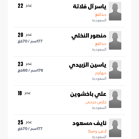
ياسر آل فلاتة
عمر
22
مدافع
السعودية
منصور النخلي
عمر
20
177
سم /
70
كغ
مدافع
السعودية
ياسين الزبيدي
عمر
23
176
سم /
68
كغ
مهاجم
السعودية
علي باخشوين
عمر
18
حارس مرمى
السعودية
نايف مسعود
عمر
25
177
سم /
70
كغ
لاعب وسط
السعودية