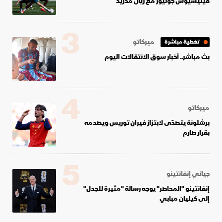
فينيسيوس جونيور مع ريال مدريد
3
ميركاتو
تغطية مباشرة
بث مباشر.. أخبار سوق الانتقالات اليوم
4
ميركاتو
برشلونة يتصدّى لابتزاز فيران توريس ويصدمه
بقرار صارم
5
جياني إنفانتينو
إنفانتينو "المحاصر" يوجه رسالة "مثيرة للجدل"
إلى كيليان مبابي