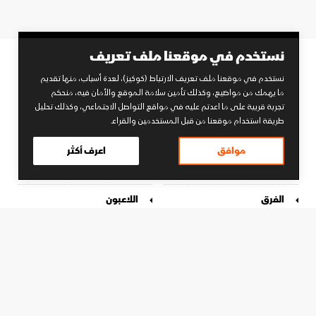
نستخدم في موقعنا ملف تعريف
نستخدم في موقعنا ملف تعريف الارتباط (كوكيز)، لعدة أسباب، منها تقديم
ما يهمك من مواضيع، وكذلك تأمين سلامة الموقع والأمان فيه، منحكم
تجربة قريبة على ما اعدتم عليه في مواقع التواصل الاجتماعي، وكذلك تحليل
طريقة استخدام موقعنا من قبل المستخدمين والقراء.
الأقسام
موافق
اعرف أكثر
الأخبار
البطولات
الفرق
اللاعبون
المباريات
فيديو
من نحن