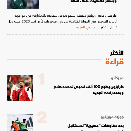
ويشكر مانشيني على الثقة
عبّر طلال حاجي مهاجم منتخب السعودية عن سعادته بالمشاركة في مواجهة
تايلاند الخميس في الجولة الختامية من دور مجموعات كأس آسيا 2023، حيث دخل
تاريخ الأخضر السعودي.
المزيد
الأكثر
قراءة
1
ميركاتو
طرابزون يطبع 100 ألف قميص لمحمد صلاح
ويحدد رقمه الجديد
2
جوزيه مورينيو
بدء مفاوضات "مصيرية" لمستقبل