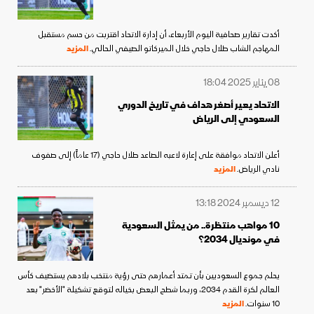
أكدت تقارير صحافية اليوم الأربعاء، أن إدارة الاتحاد اقتربت من حسم مستقبل
المهاجم الشاب طلال حاجي خلال الميركاتو الصيفي الحالي.
المزيد
08 يناير 2025 18:04
الاتحاد يعير أصغر هداف في تاريخ الدوري
السعودي إلى الرياض
أعلن الاتحاد موافقة على إعارة لاعبه الصاعد طلال حاجي (17 عاماً) إلى صفوف
نادي الرياض.
المزيد
12 ديسمبر 2024 13:18
10 مواهب منتظرة.. من يمثل السعودية
في مونديال 2034؟
يحلم جموع السعوديين بأن تمتد أعمارهم حتى رؤية منتخب بلادهم يستضيف كأس
العالم لكرة القدم 2034، وربما شطح البعض بخياله لتوقع تشكيلة "الأخضر" بعد
10 سنوات.
المزيد