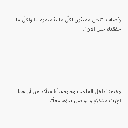
وأضاف: "نحن ممتنّون لكلّ ما قدّمتموه لنا ولكلّ ما
حققناه حتى الآن".
وختم: "داخل الملعب وخارجه، أنا متأكد من أن هذا
الإرث سيُكرّم ويتواصل بناؤه. معاً".