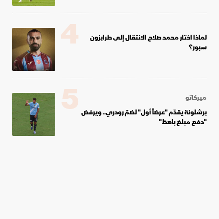
4
لماذا اختار محمد صلاح الانتقال إلى طرابزون
سبور؟
5
ميركاتو
برشلونة يقدّم "عرضاً أول" لضمّ رودري.. ويرفض
"دفع مبلغ باهظ"