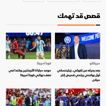
قصص قد تهمك
ميركاتو
كوبا أميركا
بعد رحيله عن نابولي.. زيلينسكي
موعد مباراة الأرجنتين وكندا في
أول بولندي يرتدي قميص إنتر
نصف نهائي كوبا أميركا
ميلان