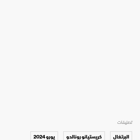
تصنيفات
البرتغال
كريستيانو رونالدو
يورو 2024