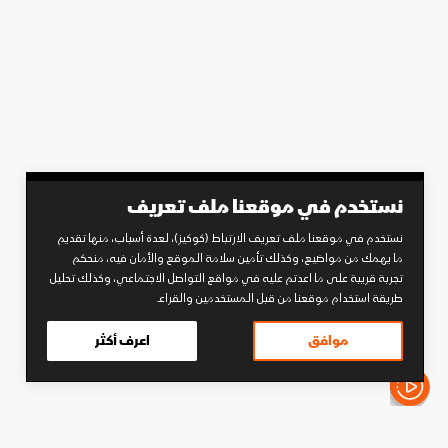
نستخدم في موقعنا ملف تعريف
نستخدم في موقعنا ملف تعريف الارتباط (كوكيز)، لعدة أسباب، منها تقديم
ما يهمك من مواضيع، وكذلك تأمين سلامة الموقع والأمان فيه، منحكم
تجربة قريبة على ما اعدتم عليه في مواقع التواصل الاجتماعي، وكذلك تحليل
طريقة استخدام موقعنا من قبل المستخدمين والقراء.
موافق
اعرف أكثر
الأخبار باختصار