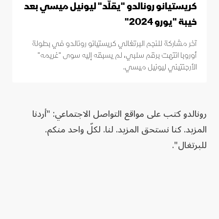
كريستيانو رونالدو "يقلّد" ليونيل ميسي بعد
خيبة "يورو 2024"
آخر مشاركة للنجم البرتغالي كريستيانو رونالدو في بطولة
أوروبا انتهت برقم سلبي، لم يسبقه إليه سوى "غريمه"
الأرجنتيني ليونيل ميسي.
رونالدو كتب على مواقع التواصل الاجتماعي: "أردنا
المزيد. كنا نستحق المزيد. لنا. لكلّ واحد منكم.
للبرتغال".