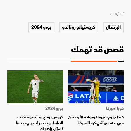
تصنيفات
البرتغال
كريستيانو رونالدو
يورو 2024
قصص قد تهمك
كوبا أميركا
يورو 2024
كندا تهزم فنزويلا وتواجه الأرجنتين
كروس يودّع محبّيه ومنتخب
في نصف نهائي كوبا أميركا
ألمانيا.. ويعتذر لبيدري بعدما
تسبّب بإصابته