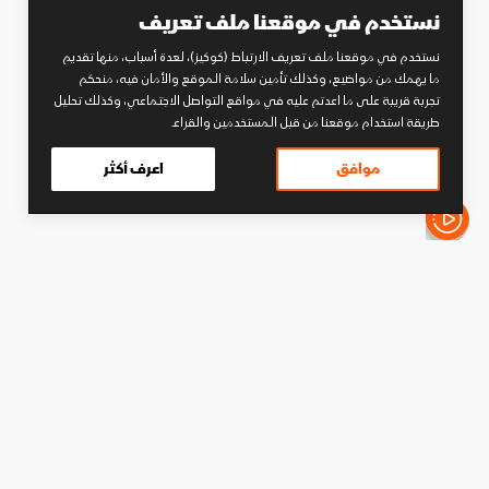
نستخدم في موقعنا ملف تعريف
نستخدم في موقعنا ملف تعريف الارتباط (كوكيز)، لعدة أسباب، منها تقديم
ما يهمك من مواضيع، وكذلك تأمين سلامة الموقع والأمان فيه، منحكم
تجربة قريبة على ما اعدتم عليه في مواقع التواصل الاجتماعي، وكذلك تحليل
طريقة استخدام موقعنا من قبل المستخدمين والقراء.
موافق
اعرف أكثر
الأخبار باختصار
كرة قدم