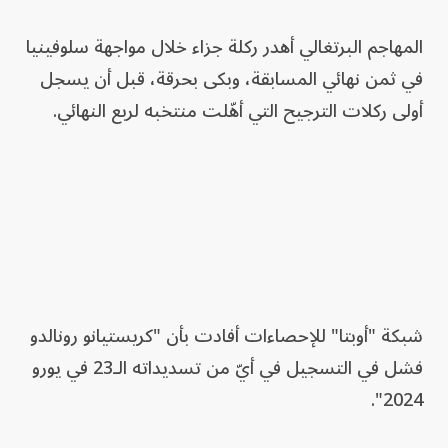
المهاجم البرتغالي أهدر ركلة جزاء خلال مواجهة سلوفينيا
في ثمن نهائي المسابقة، وبكى بحرقة، قبل أن يسجل
أولى ركلات الترجيح التي أهّلت منتخبه لربع النهائي.
شبكة "أوبتا" للإحصاءات أفادت بأن "كريستيانو رونالدو
فشل في التسجيل في أيّ من تسديداته الـ23 في يورو
2024".