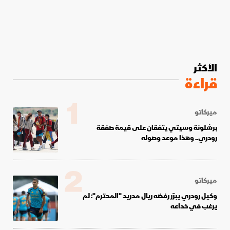
الأكثر
قراءة
1
ميركاتو
برشلونة وسيتي يتفقان على قيمة صفقة
رودري.. وهذا موعد وصوله
2
ميركاتو
وكيل رودري يبرّر رفضه ريال مدريد "المحترم": لم
يرغب في خداعه