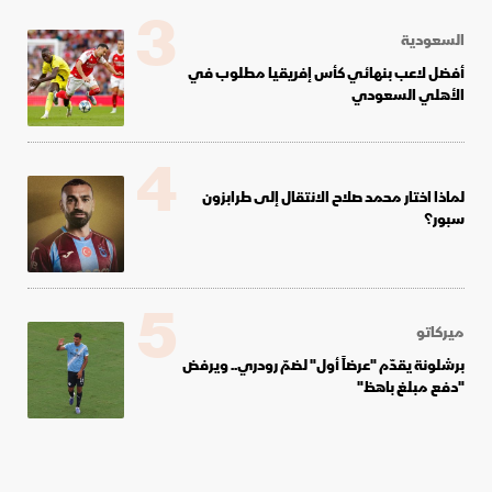
3
السعودية
أفضل لاعب بنهائي كأس إفريقيا مطلوب في
الأهلي السعودي
4
لماذا اختار محمد صلاح الانتقال إلى طرابزون
سبور؟
5
ميركاتو
برشلونة يقدّم "عرضاً أول" لضمّ رودري.. ويرفض
"دفع مبلغ باهظ"