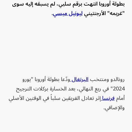
بطولة أوروبا انتهت برقم سلبي، لم يسبقه إليه سوى
"غريمه" الأرجنتيني
ليونيل ميسي
.
رونالدو ومنتخب
البرتغال
ودّعا بطولة أوروبا "يورو
2024" في ربع النهائي، بعد الخسارة بركلات الترجيح
أمام
فرنسا
إثر تعادل الفريقين سلباً في الوقتين الأصلي
والإضافي.