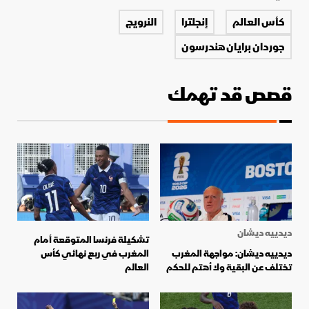
كأس العالم
إنجلترا
النرويج
جوردان برايان هندرسون
قصص قد تهمك
ديدييه ديشان
تشكيلة فرنسا المتوقعة أمام
ديدييه ديشان: مواجهة المغرب
المغرب في ربع نهائي كأس
تختلف عن البقية ولا أهتم للحكم
العالم