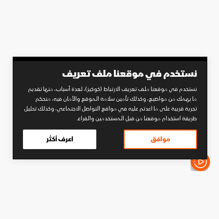
نستخدم في موقعنا ملف تعريف
نستخدم في موقعنا ملف تعريف الارتباط (كوكيز)، لعدة أسباب، منها تقديم
ما يهمك من مواضيع، وكذلك تأمين سلامة الموقع والأمان فيه، منحكم
تجربة قريبة على ما اعدتم عليه في مواقع التواصل الاجتماعي، وكذلك تحليل
طريقة استخدام موقعنا من قبل المستخدمين والقراء.
موافق
اعرف أكثر
الأخبار باختصار