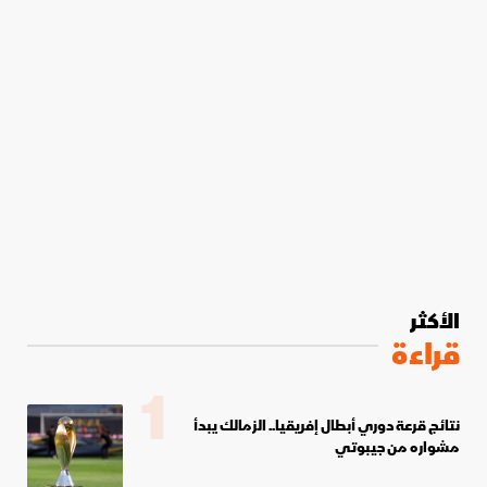
الأكثر
قراءة
1
نتائج قرعة دوري أبطال إفريقيا.. الزمالك يبدأ
مشواره من جيبوتي