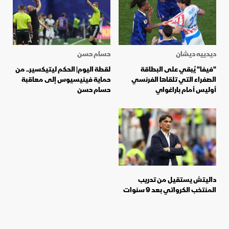
ديدييه ديشان
حسام حسن
"فيفا" يُبقي على البطاقة
لقطة اليوم| الحكم ليتيكسير.. من
الصفراء التي تلقاها الفرنسي
حماية فينيسيوس إلى معاقبة
أوليس أمام باراغواي
حسام حسن
داليتش يستقيل من تدريب
المنتخب الكرواتي بعد 9 سنوات