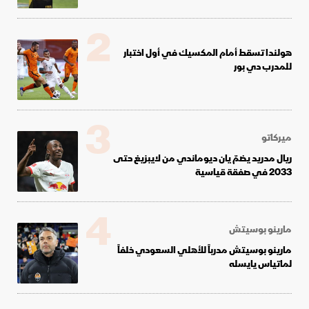
2
هولندا تسقط أمام المكسيك في أول اختبار
للمدرب دي بور
3
ميركاتو
ريال مدريد يضمّ يان ديوماندي من لايبزيغ حتى
2033 في صفقة قياسية
4
مارينو بوسيتش
مارينو بوسيتش مدرباً للأهلي السعودي خلفاً
لماتياس يايسله