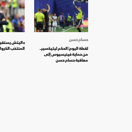
حسام حسن
داليتش يستقيل
لقطة اليوم| الحكم ليتيكسير..
المنتخب الكرواتي بع
من حماية فينيسيوس إلى
معاقبة حسام حسن