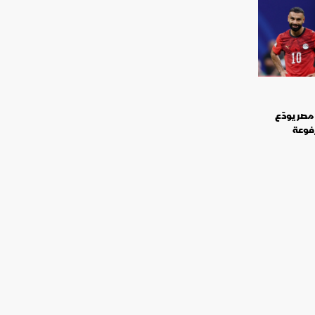
مصر يودّع
رفوعة