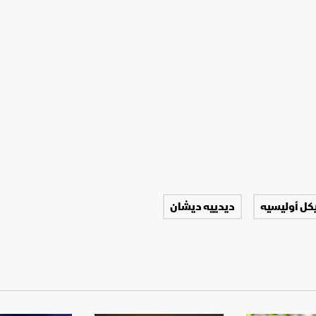
كل أوليسيه
ديدييه ديشان