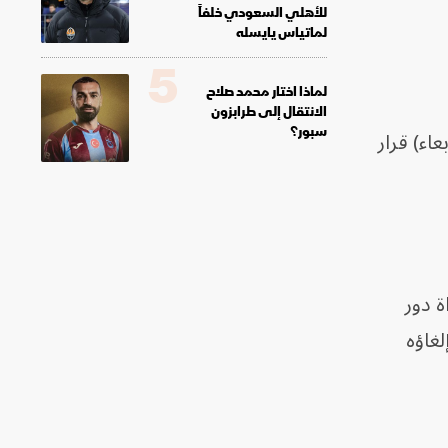
للأهلي السعودي خلفاً
لماتياس يايسله
5
لماذا اختار محمد صلاح
الانتقال إلى طرابزون
سبور؟
اء) قرار
ة دور