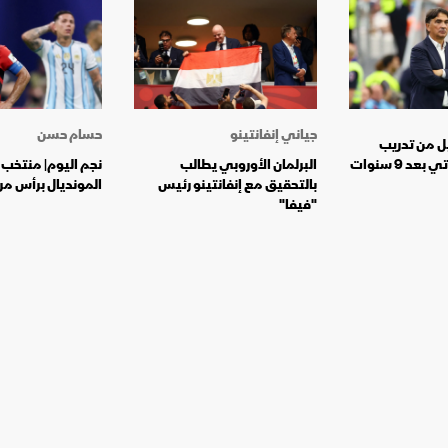
جياني إنفانتينو
حسام حسن
 من تدريب
د 9 سنوات
البرلمان الأوروبي يطالب
نجم اليوم| منتخب 
بالتحقيق مع إنفانتينو رئيس
المونديال برأس م
"فيفا"