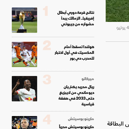
1
نتائج قرعة دوري أبطال
إفريقيا.. الزمالك يبدأ
مشواره من جيبوتي
مايكل أوليس لاعب المنتخب الفرنسي خلال مشادة مع ماتياس غالارزا لاعب باراغواي خلال مواجهة الفريقين في كأس العالم - 4 يوليو
2
هولندا تسقط أمام
المكسيك في أول اختبار
للمدرب دي بور
3
ميركاتو
ريال مدريد يضمّ يان
ديوماندي من لايبزيغ
حتى 2033 في صفقة
قياسية
4
مارينو بوسيتش
 قرر الإبقاء على البطاقة
مارينو بوسيتش مدرباً