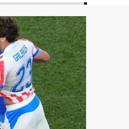
ليون
أمين غويري
تصفيات أفريقيا