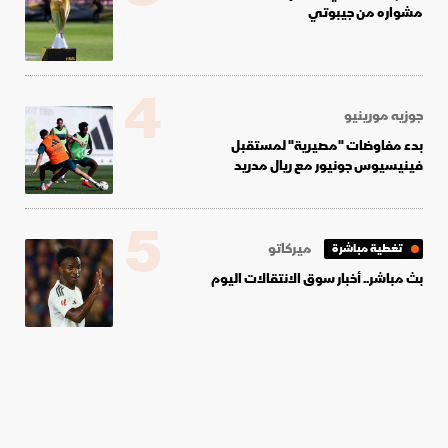
مشواره من جيبوتي
4
جوزيه مورينيو
بدء مفاوضات "مصيرية" لمستقبل
فينيسيوس جونيور مع ريال مدريد
5
ميركاتو
تغطية مباشرة
بث مباشر.. أخبار سوق الانتقالات اليوم