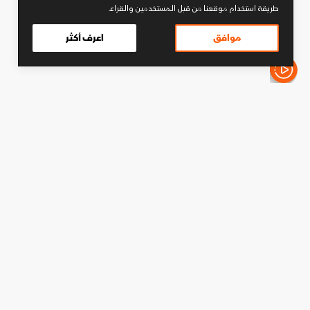
طريقة استخدام موقعنا من قبل المستخدمين والقراء.
موافق
اعرف أكثر
الأخبار باختصار
كرة قدم
ألفارو أربيلوا مدرباً لفولهام
ويواجه تشابي ألونسو في أول
مرحلة بالدوري الإنجليزي