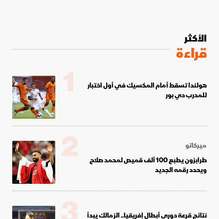
الأكثر
قراءة
1
هولندا تسقط أمام المكسيك في أول اختبار
للمدرب دي بور
2
ميركاتو
طرابزون يطبع 100 ألف قميص لمحمد صلاح
ويحدد رقمه الجديد
3
نتائج قرعة دوري أبطال إفريقيا.. الزمالك يبدأ