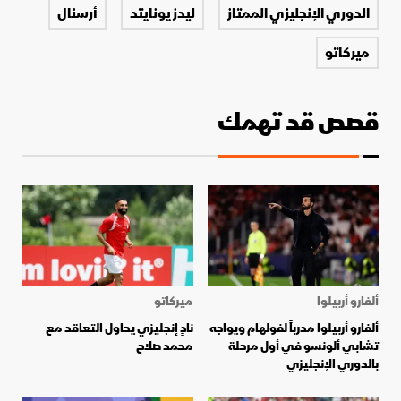
الدوري الإنجليزي الممتاز
ليدز يونايتد
أرسنال
ميركاتو
قصص قد تهمك
ألفارو أربيلوا
ميركاتو
ألفارو أربيلوا مدرباً لفولهام ويواجه
نادٍ إنجليزي يحاول التعاقد مع
تشابي ألونسو في أول مرحلة
محمد صلاح
بالدوري الإنجليزي