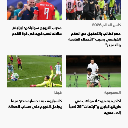
كأس العالم 2026
مدرب النرويج سولباكن: إيرلينغ
مصر تطالب بالتحقيق مع الحكم
هالاند لاعب فريد في كرة القدم
الفرنسي بسبب "الأخطاء الفادحة
والتمييز"
السعودية
فيفا
أكاديمية مهد: 4 مواهب في
كاسباروف بعد خسارة مصر: فيفا
طريقها لبايرن و"ابتعاث" 25 لاعباً
يجامل النجوم على حساب العدالة
إلى مدريد