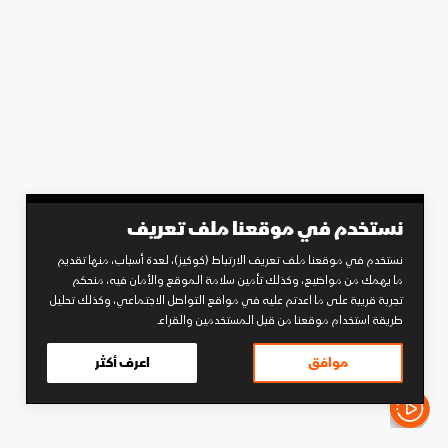
نستخدم في موقعنا ملف تعريف
نستخدم في موقعنا ملف تعريف الارتباط (كوكيز)، لعدة أسباب، منها تقديم
ما يهمك من مواضيع، وكذلك تأمين سلامة الموقع والأمان فيه، منحكم
تجربة قريبة على ما اعدتم عليه في مواقع التواصل الاجتماعي، وكذلك تحليل
طريقة استخدام موقعنا من قبل المستخدمين والقراء.
موافق
اعرف أكثر
الأخبار باختصار