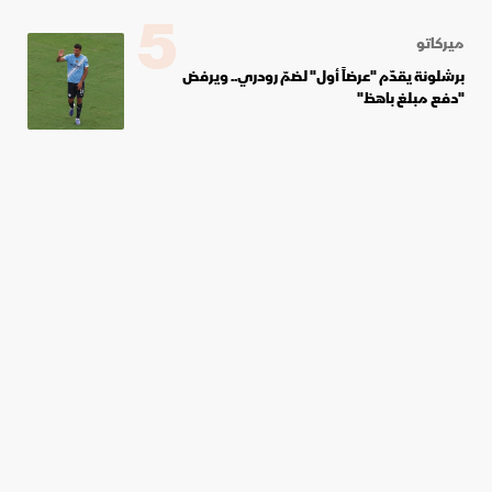
5
ميركاتو
برشلونة يقدّم "عرضاً أول" لضمّ رودري.. ويرفض
"دفع مبلغ باهظ"