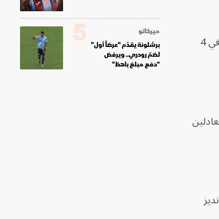
5
ميركاتو
، وفاز منتخب "الديوك" في 4
برشلونة يقدّم "عرضاً أول"
لضمّ رودري.. ويرفض
"دفع مبلغ باهظ"
هدت فوز فرنسا 3 مرات، مع تعادلين
نديز