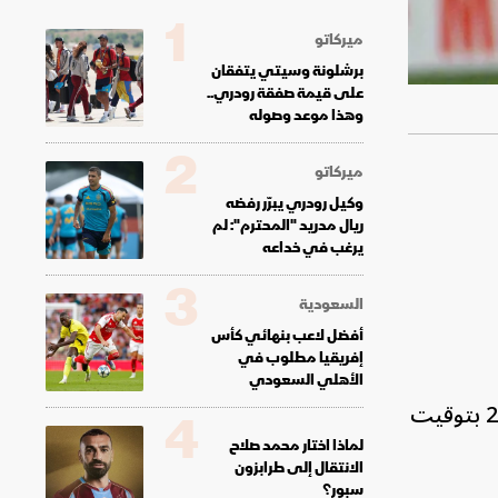
1
ميركاتو
برشلونة وسيتي يتفقان
على قيمة صفقة رودري..
وهذا موعد وصوله
2
ميركاتو
وكيل رودري يبرّر رفضه
ريال مدريد "المحترم": لم
يرغب في خداعه
3
السعودية
أفضل لاعب بنهائي كأس
إفريقيا مطلوب في
الأهلي السعودي
، الخميس الساعة 23:00 بتوقيت
4
لماذا اختار محمد صلاح
الانتقال إلى طرابزون
سبور؟