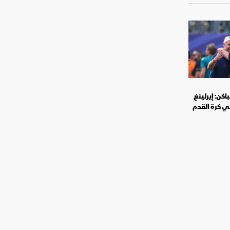
كن: إيرلينغ
في كرة القدم