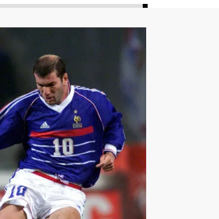
ليون
أمين غويري
تصفيات أفريقيا