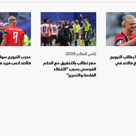
كأس العالم 2026
 يطالب النرويج
مدرب النرويج سولبا
غ هالاند في
مصر تطالب بالتحقيق مع الحكم
هالاند لاعب فريد 
الفرنسي بسبب "الأخطاء
الفادحة والتمييز"