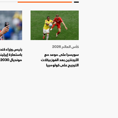
كأس العالم 2026
رئيس وزراء كندا
سويسرا على موعد مع
باستعارة إيرلين
الأرجنتين بعد الفوز بركلات
مونديال 2030
الترجيح على كولومبيا