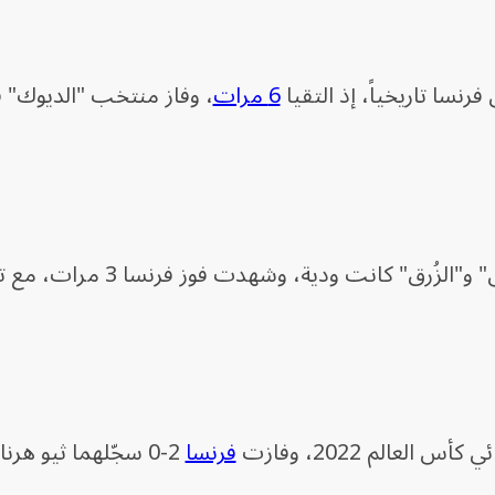
نسا تاريخياً، إذ التقيا
6 مرات
أول خمس مباريات بين "أسود الأطلس" و"الزُرق" كانت ودية، وش
لعالم 2022، وفازت
فرنسا
2-0 سجّلهما ثيو هرنا