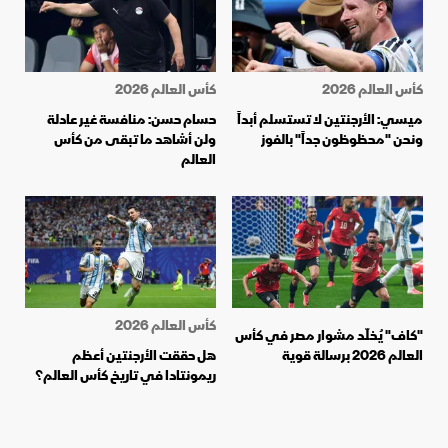
كأس العالم 2026
كأس العالم 2026
ميسي: الأرجنتين لا تستسلم أبداً
حسام حسن: منافسة غير عادلة
ونحن "محظوظون جداً" بالفوز
ولن أشاهد ما تبقى من كأس
العالم
كأس العالم 2026
"كاف" يُخلّد مشوار مصر في كأس
العالم 2026 برسالة قوية
هل حققت الأرجنتين أعظم
ريمونتادا في تاريخ كأس العالم؟