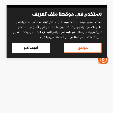
نستخدم في موقعنا ملف تعريف
نستخدم في موقعنا ملف تعريف الارتباط (كوكيز)، لعدة أسباب، منها تقديم
ما يهمك من مواضيع، وكذلك تأمين سلامة الموقع والأمان فيه، منحكم
تجربة قريبة على ما اعدتم عليه في مواقع التواصل الاجتماعي، وكذلك تحليل
طريقة استخدام موقعنا من قبل المستخدمين والقراء.
موافق
اعرف أكثر
الأخبار باختصار
كرة قدم