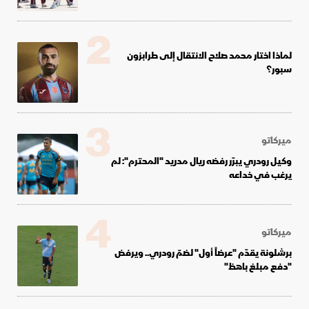
2
لماذا اختار محمد صلاح الانتقال إلى طرابزون
سبور؟
3
ميركاتو
وكيل رودري يبرّر رفضه ريال مدريد "المحترم": لم
يرغب في خداعه
4
ميركاتو
برشلونة يقدّم "عرضاً أول" لضمّ رودري.. ويرفض
"دفع مبلغ باهظ"