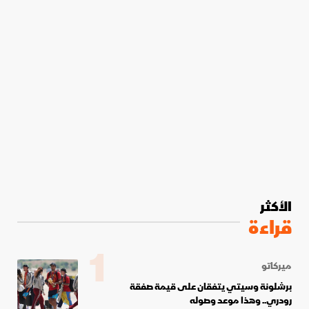
الأكثر
قراءة
1
ميركاتو
برشلونة وسيتي يتفقان على قيمة صفقة
رودري.. وهذا موعد وصوله