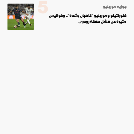
5
جوزيه مورينيو
فلورنتينو ومورينيو "غاضبان بشدة".. وكواليس
مثيرة عن فشل صفقة رودري