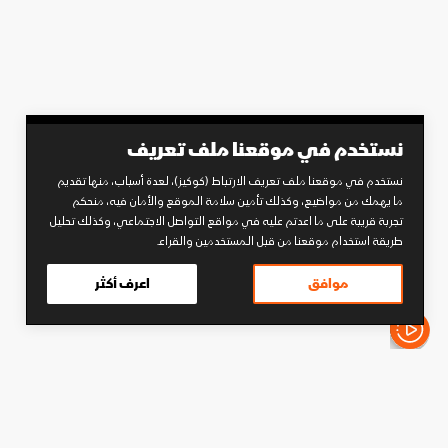
نستخدم في موقعنا ملف تعريف
نستخدم في موقعنا ملف تعريف الارتباط (كوكيز)، لعدة أسباب، منها تقديم
ما يهمك من مواضيع، وكذلك تأمين سلامة الموقع والأمان فيه، منحكم
تجربة قريبة على ما اعدتم عليه في مواقع التواصل الاجتماعي، وكذلك تحليل
طريقة استخدام موقعنا من قبل المستخدمين والقراء.
موافق
اعرف أكثر
الأخبار باختصار