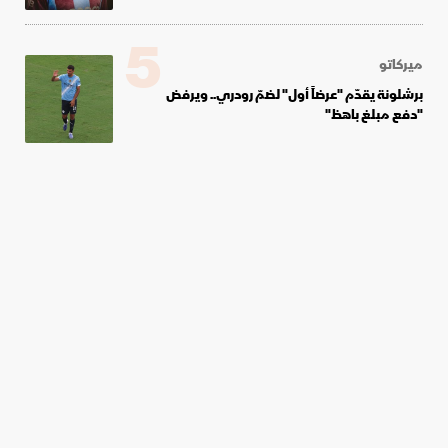
5
ميركاتو
برشلونة يقدّم "عرضاً أول" لضمّ رودري.. ويرفض
"دفع مبلغ باهظ"