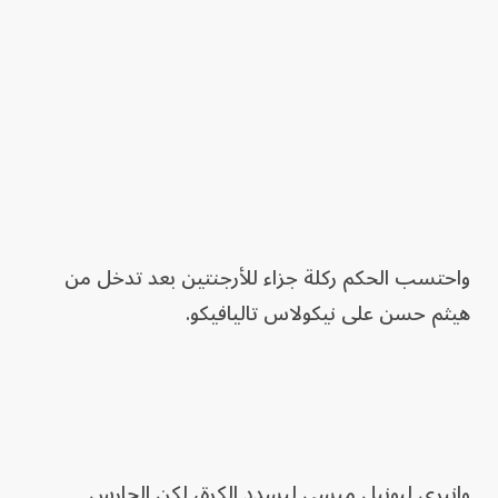
واحتسب الحكم ركلة جزاء للأرجنتين بعد تدخل من
هيثم حسن على نيكولاس تاليافيكو.
وانبرى ليونيل ميسي ليسدد الكرة، لكن الحارس