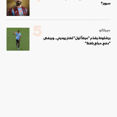
سبور؟
5
ميركاتو
برشلونة يقدّم "عرضاً أول" لضمّ رودري.. ويرفض
"دفع مبلغ باهظ"