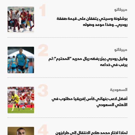
1
ميركاتو
برشلونة وسيتي يتفقان على قيمة صفقة
رودري.. وهذا موعد وصوله
2
ميركاتو
وكيل رودري يبرّر رفضه ريال مدريد "المحترم": لم
يرغب في خداعه
3
السعودية
أفضل لاعب بنهائي كأس إفريقيا مطلوب في
الأهلي السعودي
4
لماذا اختار محمد صلاح الانتقال إلى طرابزون