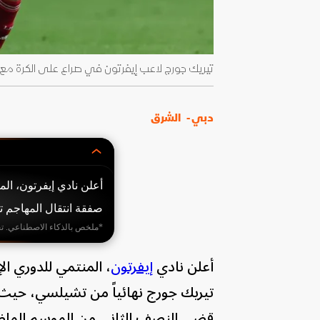
تيريك جورج لاعب إيفرتون في صراع على الكرة مع كورتيس جونز لاع
دبي -
الشرق
أعلن نادي إيفرتون، المن
صفقة انتقال المهاجم تير
*ملخص بالذكاء الاصطناعي. ت
أعلن نادي
إيفرتون
، المنتمي للدوري ال
قضى النصف الثاني من الموسم الماضي