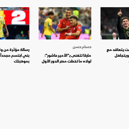
حسام حسن
ت يتعاقد مع
رسالة مؤثرة من والد
ويتجاهل
ماركا تتغنى بـ"الأمير عاشور":
بني ابتسم مجدداً
لولاه ما تخطت مصر الدور الأول
بموهبتك