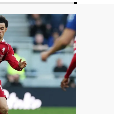
ليون
أمين غويري
تصفيات أفريقيا