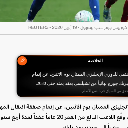
ب ليفربول - 19 أبريل 2026 - REUTERS
الخلاصة
تمي للدوري الإنجليزي الممتاز، يوم الاثنين، عن إتمام
يك جورج نهائياً من تشيلسي بعقد يمتد حتى 2030.
حقق من السياق في النص الأصلي.
إنجليزي الممتاز، يوم الاثنين، عن إتمام صفقة انتقال المه
تيريك جورج نهائياً من تشيلسي، حيث وقّع اللاعب البالغ من العمر 20 عاماً 
 معاراً إلى جوديسون بارك.