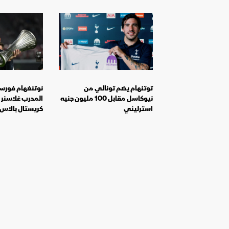
توتنهام يضم تونالي من
نوتنغهام فورس
نيوكاسل مقابل 100 مليون جنيه
المدرب غلاسنر 
استرليني
كريستال بالاس