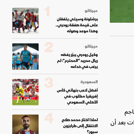
1
ميركاتو
برشلونة وسيتي يتفقان
على قيمة صفقة رودري..
وهذا موعد وصوله
2
ميركاتو
وكيل رودري يبرّر رفضه
ريال مدريد "المحترم": لم
يرغب في خداعه
3
السعودية
أفضل لاعب بنهائي كأس
إفريقيا مطلوب في
الأهلي السعودي
اجم
4
عقداً لمدة أربع سنوات بعد أن
لماذا اختار محمد صلاح
الانتقال إلى طرابزون
سبور؟