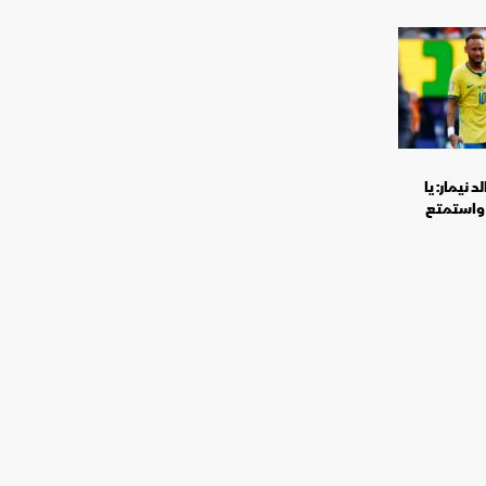
 نيمار: يا
 واستمتع