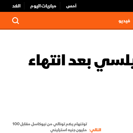
أمس
مباريات اليوم
الغد
فيديو
لسي بعد انتهاء
توتنهام يضم تونالي من نيوكاسل مقابل 100
التالي:
مليون جنيه استرليني