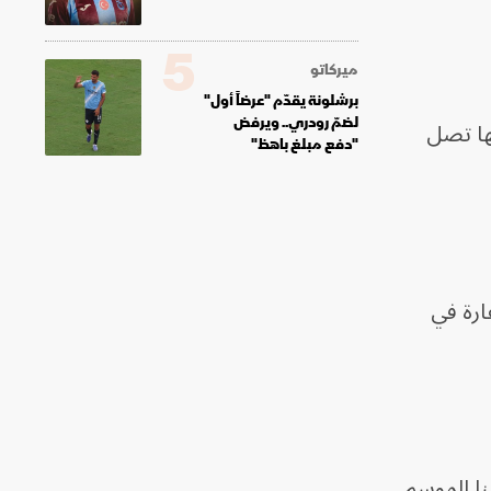
5
ميركاتو
برشلونة يقدّم "عرضاً أول"
لضمّ رودري.. ويرفض
ها تصل
"دفع مبلغ باهظ"
عارة في
نا الموسم