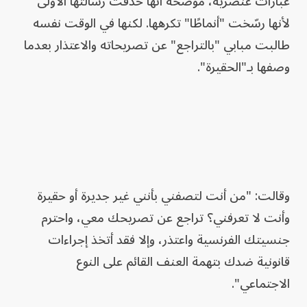
عبارات عنصرية، موضحةً أنها حذفت رسالتها الأولى
لأنها رسّخت "أنماطًا" تكرهها. لكنها في الوقت نفسه
طالبت مبابي "بالتراجع" عن تصريحاته والاعتذار بعدما
وصفها بـ"الحقيرة".
وقالت: "من أنت لتصفني بأنني غير جديرة أو حقيرة
وأنت لا تعرفني؟ تراجع عن تصريحك معي، واحترم
جنسيتك الفرنسية واعتذر، وإلا فقد أتخذ إجراءات
قانونية ضدك بتهمة العنف القائم على النوع
الاجتماعي".