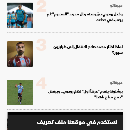
2
ميركاتو
وكيل رودري يبرّر رفضه ريال مدريد "المحترم": لم
يرغب في خداعه
3
لماذا اختار محمد صلاح الانتقال إلى طرابزون
سبور؟
4
ميركاتو
برشلونة يقدّم "عرضاً أول" لضمّ رودري.. ويرفض
"دفع مبلغ باهظ"
5
نستخدم في موقعنا ملف تعريف
جوزيه مورينيو
فلورنتينو ومورينيو "غاضبان بشدة".. وكواليس