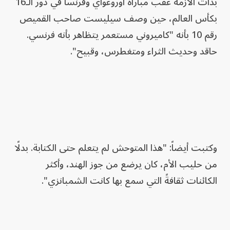
بدأت الأزمة عقب مباراة أوروغواي وفرنسا في دور الـ16
بكأس العالم، حين وصف سيليست صاحب القميص
رقم 10 بأنه "كاميروني مستعمر يتظاهر بأنه فرنسي.
حاقد وحديث الثراء ومتغطرس، وقبيح".
وكتبت أيضاً: "هذا المتوحش لم يتعلم حتى الكتابة. بدلًا
من حليب الأم، كان يرضع من جوز الهند، وأكثر
الكائنات ثقافةً التي سمع بها كانت الشمبانزي".