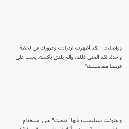
وواصلت: "لقد أظهرت ازدراءك وغرورك في لحظة
واحدة. لقد آلمني ذلك، وآلم بلدي بأكمله. يجب على
فرنسا محاسبتك".
واعترفت سيليست بأنها "ندمت" على استخدام