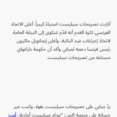
أثارت تصريحات سيليست استياءً كبيراً. أعلن الاتحاد
الفرنسي لكرة القدم أنه قدّم شكوى إلى النيابة العامة
لاتخاذ إجراءات ضد النائبة، وأعلن إيمانويل ماكرون
رئيس فرنسا دعمه لمبابي وأكد أن حكومة باراغواي
مستاءة من تصريحات سيليست.
ردّ مبابي على تصريحات سيليست بقوة، وكتب عبر
حسابه على منصة إكس: "مدام سيليست أماريلا،
أنتِ