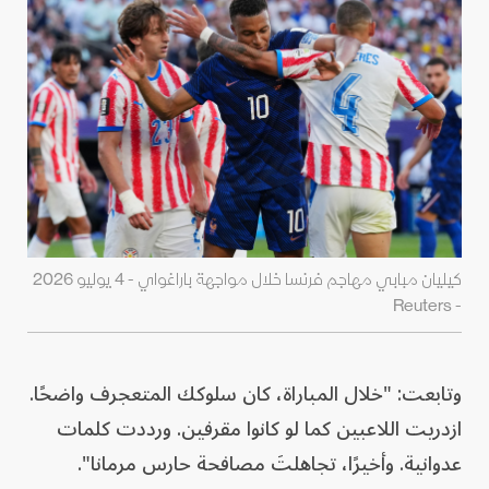
كيليان مبابي مهاجم فرنسا خلال مواجهة باراغواي - 4 يوليو 2026
- Reuters
وتابعت: "خلال المباراة، كان سلوكك المتعجرف واضحًا.
ازدريت اللاعبين كما لو كانوا مقرفين. ورددت كلمات
عدوانية. وأخيرًا، تجاهلتَ مصافحة حارس مرمانا".