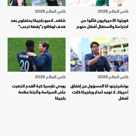
كأس العالم 2026
كأس العالم 2026
كورتوا: الأميركيون قلّلوا من
شاهد.. لاعبو بلجيكا يحتفلون بعد
احترامنا والسنغال أفضل منهم
هدف لوكاكو بـ"رقصة ترمب"
كأس العالم 2026
كأس العالم 2026
بوتشيتينو: أنا المسؤول عن إخفاق
رودي غارسيا: كرة القدم انتصرت
أميركا.. لا توجد أعذار وبلجيكا كانت
على السياسة وأثبتنا عظمة
أفضل
بلجيكا