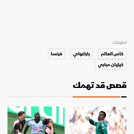
تصنيفات
كأس العالم
باراغواي
فرنسا
كيليان مبابي
قصص قد تهمك