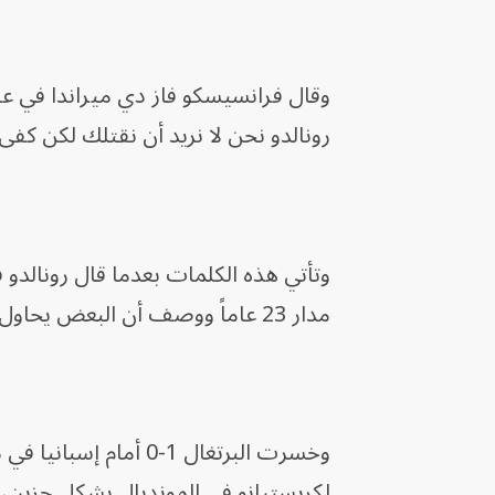
وقال فرانسيسكو فاز دي ميراندا في ع
رونالدو نحن لا نريد أن نقتلك لكن كفى
وتأتي هذه الكلمات بعدما قال رونالدو في
مدار 23 عاماً ووصف أن البعض يحاول قتله بهذه الانتقادات.
وخسرت البرتغال 1-0 أ
لكريستيانو في المونديال بشكل حزين، 