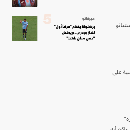
5
ميركاتو
ستيانو
برشلونة يقدّم "عرضاً أول"
لضمّ رودري.. ويرفض
"دفع مبلغ باهظ"
سية على
رة"
اقع أنه