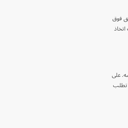
يق فوق
اتخاذ
ه. على
ن تطلب