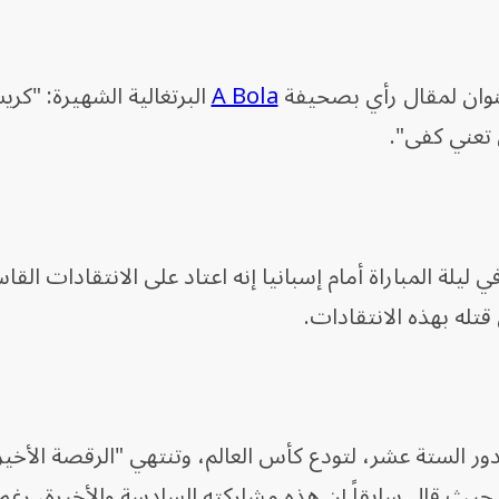
نوان لمقال رأي بصحيفة
A Bola
البرتغالية الشهيرة: "كري
 تعني كفى".
 ليلة المباراة أمام إسبانيا إنه اعتاد على الانتقادات القا
مام إسبانيا في دور الستة عشر، لتودع كأس العالم، وتنتهي "الرقصة الأخي
حيث قال سابقاً إن هذه مشاركته السادسة والأخيرة، رغم و