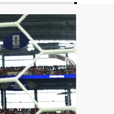
ليون
أمين غويري
تصفيات أفريقيا