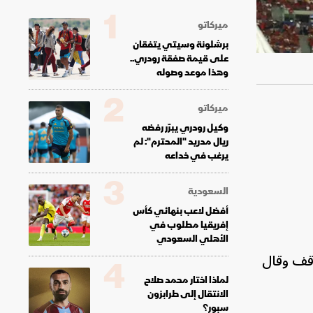
1
ميركاتو
برشلونة وسيتي يتفقان
على قيمة صفقة رودري..
وهذا موعد وصوله
2
ميركاتو
وكيل رودري يبرّر رفضه
ريال مدريد "المحترم": لم
يرغب في خداعه
3
السعودية
أفضل لاعب بنهائي كأس
إفريقيا مطلوب في
الأهلي السعودي
وقف وقال
4
لماذا اختار محمد صلاح
الانتقال إلى طرابزون
سبور؟