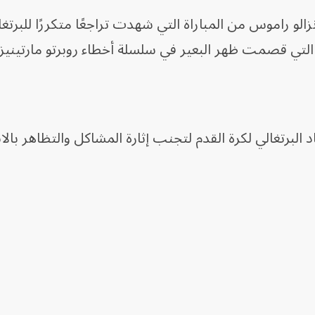
الو راموس من المباراة التي شهدت تراجعًا متكررًا للبرتغا
 التي قصمت ظهر البعير في سلسلة أخطاء روبرتو مارتينيز ا
اد البرتغالي لكرة القدم لتجنب إثارة المشاكل والتظاهر بالا