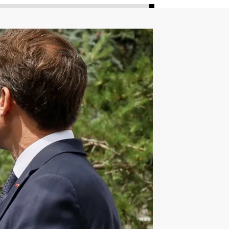
ليون
أمين غويري
تصفيات أفريقيا