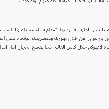
لمات، ترد قيمنا: الكرامة، والاحترام، والأخوّة".
 سيليستي أماريا، قال فيها: "مدام سيليست أماريا، أنتِ ام
 باراغواي. من خلال تهورك وعنصريتك الوقحة، نسي العال
جزه لاعبوكم خلال كأس العالم، مما يفسح المجال أمام امرأ