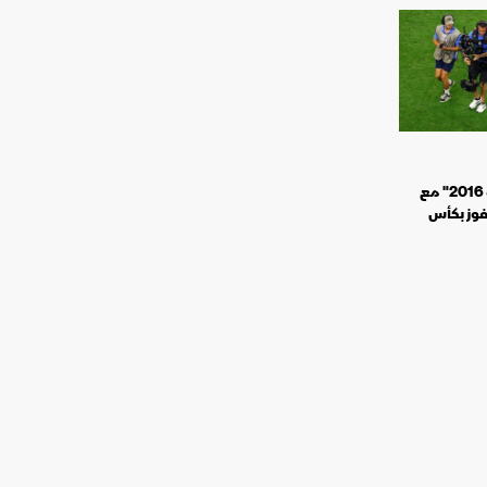
رونالدو: لقب "يورو 2016" مع
فوز بكأس