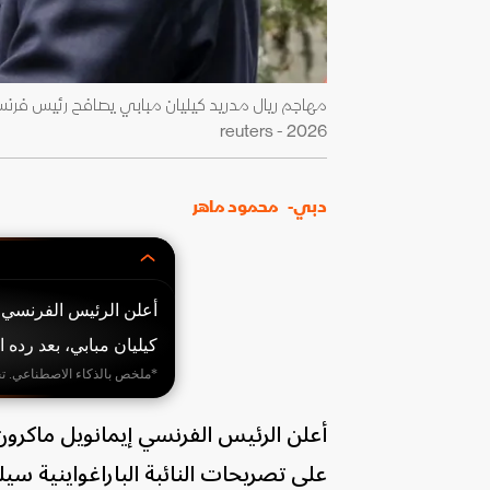
2026 - reuters
دبي-
محمود ماهر
أعلن الرئيس الفرنسي 
كيليان مبابي، بعد رده ا
*ملخص بالذكاء الاصطناعي. ت
أعلن الرئيس الفرنسي إيمانويل ماكرو
على تصريحات النائبة الباراغواينية سيل