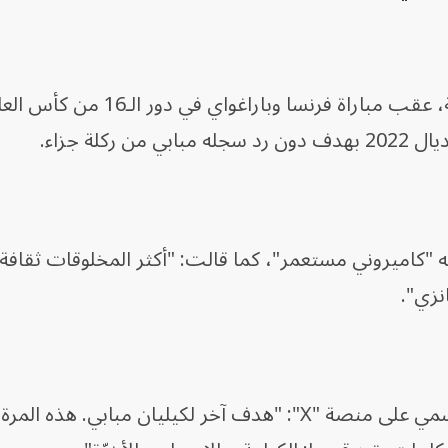
لة جزاء.
 "كاميروني مستعمر"، كما قالت: "أكثر المخلوقات ثقافة 
نزي".
من جانبه كتب ماكرون عبر حسابه الرسمي على منصة "X": "هدف آخر لكيليان مبابي