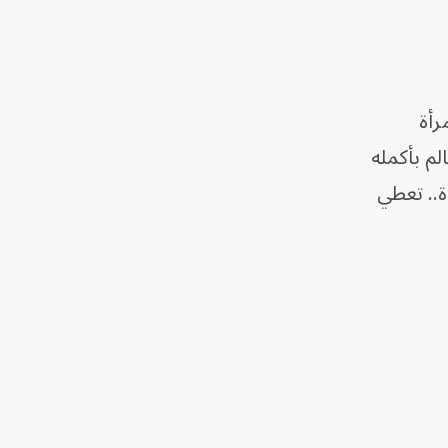
رأة
م بأكمله
ة.. تعطي