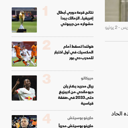
1
نتائج قرعة دوري أبطال
إفريقيا.. الزمالك يبدأ
مشواره من جيبوتي
مهاجم ريال مدريد كيليان مبابي يصافح رئيس فرنسا إيمانويل ماكرون خلال معسكر منتخب فرنسا في مركز كليرفونتين غرب باريس - 2 يونيو
2
هولندا تسقط أمام
المكسيك في أول اختبار
للمدرب دي بور
3
ميركاتو
ريال مدريد يضمّ يان
ديوماندي من لايبزيغ
حتى 2033 في صفقة
قياسية
ه الحاد
4
مارينو بوسيتش
مارينو بوسيتش مدرباً