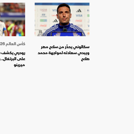
كأس العالم 2026
سكالوني يحذّر من سلاح مصر
ويبدي سعادته لمواجهة محمد
رودري يكشف سر
صلاح
على البرتغال.. 
ميرينو