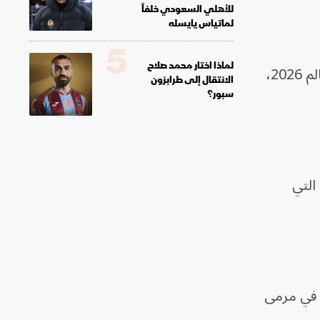
للأهلي السعودي خلفاً
لماتياس يايسله
5
لماذا اختار محمد صلاح
تعرض مبابي لهجوم عنصري من النائبة، عقب مباراة فرنسا وباراغواي في دور الـ16 من كأس العالم 2026،
الانتقال إلى طرابزون
سبور؟
التي
. هذه المرة في مرمى