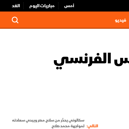
أمس
مباريات اليوم
الغد
فيديو
يس الفرنسي
سكالوني يحذّر من سلاح مصر ويبدي سعادته
التالي:
لمواجهة محمد صلاح