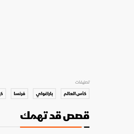
تصنيفات
كأس العالم
باراغواي
فرنسا
كي
قصص قد تهمك