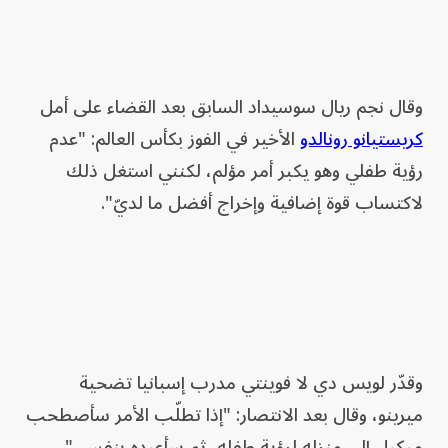
وقال نجم ريال سوسيداد السابق بعد القضاء على أمل
كريستيانو رونالدو
الأخير في الفوز بكأس العالم: "عدم
رؤية طفلي وهو يكبر أمر مؤلم، لكنني استغل ذلك
لاكتساب قوة إضافية وإخراج أفضل ما لديّ".
وقدّر لويس دي لا فوينتي مدرب إسبانيا تضحية
ميرينو، وقال بعد الانتصار: "إذا تطلّب الأمر سأصطحب
ميكيل إلى منزله لرؤية طفله، ثم سأعيده بنفسي".