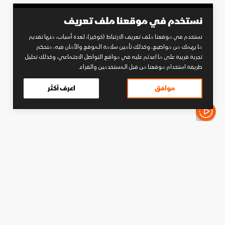
نستخدم في موقعنا ملف تعريف
نستخدم في موقعنا ملف تعريف الارتباط (كوكيز)، لعدة أسباب، منها تقديم
ما يهمك من مواضيع، وكذلك تأمين سلامة الموقع والأمان فيه، منحكم
تجربة قريبة على ما اعدتم عليه في مواقع التواصل الاجتماعي، وكذلك تحليل
طريقة استخدام موقعنا من قبل المستخدمين والقراء.
موافق
اعرف أكثر
الأخبار باختصار
كرة قدم