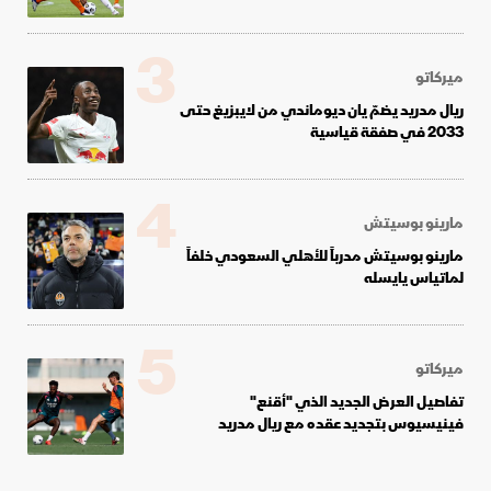
3
ميركاتو
ريال مدريد يضمّ يان ديوماندي من لايبزيغ حتى
2033 في صفقة قياسية
4
مارينو بوسيتش
مارينو بوسيتش مدرباً للأهلي السعودي خلفاً
لماتياس يايسله
5
ميركاتو
تفاصيل العرض الجديد الذي "أقنع"
فينيسيوس بتجديد عقده مع ريال مدريد