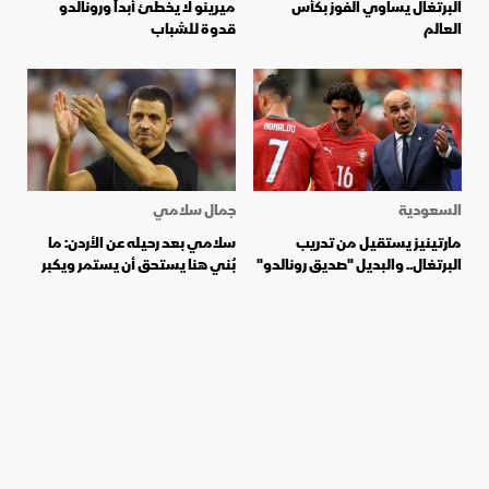
البرتغال يساوي الفوز بكأس
ميرينو لا يخطئ أبداً ورونالدو
العالم
قدوة للشباب
السعودية
جمال سلامي
مارتينيز يستقيل من تدريب
سلامي بعد رحيله عن الأردن: ما
البرتغال.. والبديل "صديق رونالدو"
بُني هنا يستحق أن يستمر ويكبر