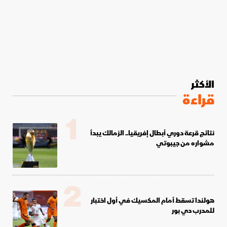
الأكثر
قراءة
1
نتائج قرعة دوري أبطال إفريقيا.. الزمالك يبدأ
مشواره من جيبوتي
2
هولندا تسقط أمام المكسيك في أول اختبار
للمدرب دي بور