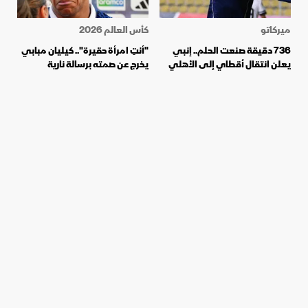
ميركاتو
كأس العالم 2026
736 دقيقة صنعت الحلم.. إنبي
"أنتِ امرأة حقيرة".. كيليان مبابي
يعلن انتقال أقطاي إلى الأهلي
يخرج عن صمته برسالة نارية