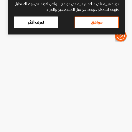
تجربة قريبة على ما اعدتم عليه في مواقع التواصل الاجتماعي، وكذلك تحليل
طريقة استخدام موقعنا من قبل المستخدمين والقراء.
موافق
اعرف أكثر
الأخبار باختصار
كرة قدم
حسام حسن: لن نلعب بأسلوب
مختلف ضد الأرجنتين.. وميسي