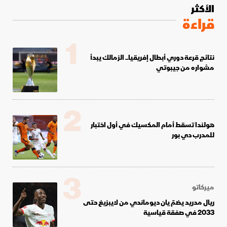
الأكثر
قراءة
1
نتائج قرعة دوري أبطال إفريقيا.. الزمالك يبدأ
مشواره من جيبوتي
2
هولندا تسقط أمام المكسيك في أول اختبار
للمدرب دي بور
3
ميركاتو
ريال مدريد يضمّ يان ديوماندي من لايبزيغ حتى
2033 في صفقة قياسية