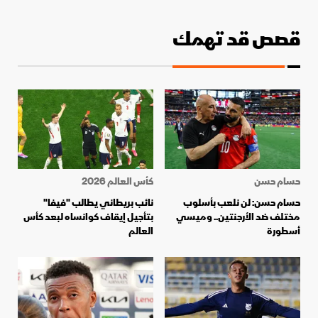
قصص قد تهمك
حسام حسن
كأس العالم 2026
حسام حسن: لن نلعب بأسلوب
نائب بريطاني يطالب "فيفا"
مختلف ضد الأرجنتين.. وميسي
بتأجيل إيقاف كوانساه لبعد كأس
أسطورة
العالم