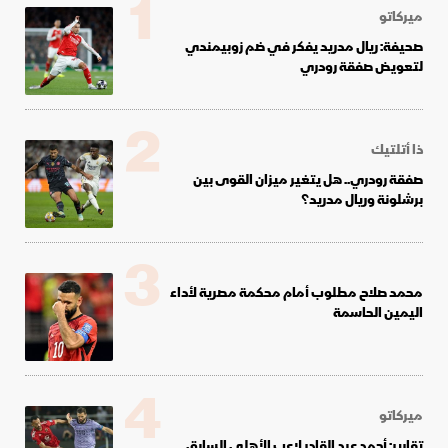
1
ميركاتو
صحيفة: ريال مدريد يفكر في ضم زوبيمندي
لتعويض صفقة رودري
2
ذا أتلتيك
صفقة رودري.. هل يتغير ميزان القوى بين
برشلونة وريال مدريد؟
3
محمد صلاح مطلوب أمام محكمة مصرية لأداء
اليمين الحاسمة
4
ميركاتو
تقارير: أحمد عبد القادر لاعب الأهلي السابق