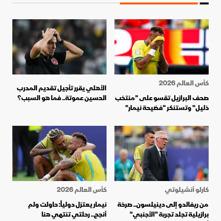
كأس العالم 2026
الأهلي يقرر تأجيل تقديم المدرب
صحف البرازيل تقسو على "منتخب
الحسين عموتة.. فما هو السبب؟
ذليل" وتستنكر "فضيحة نيمار"
كارلو أنشيلوتي
كأس العالم 2026
من ريفالدو إلى دينيلسون.. صرخة
نيمار يعتزل دولياً: حاولت ولم
برازيلية تجلد تجربة "الأجنبي"
أنجح.. رحلتي تنتهي هنا