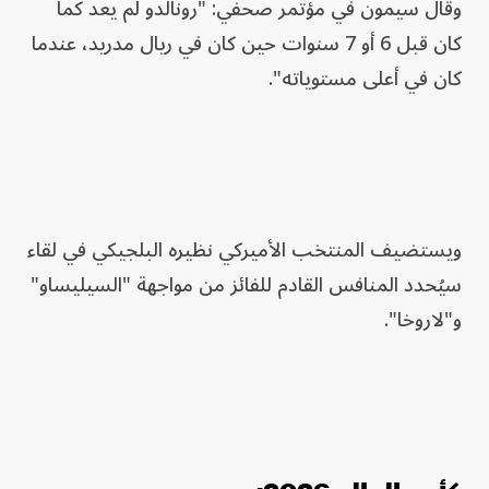
وقال سيمون في مؤتمر صحفي: "رونالدو لم يعد كما
كان قبل 6 أو 7 سنوات حين كان في ريال مدريد، عندما
كان في أعلى مستوياته".
ويستضيف المنتخب الأميركي نظيره البلجيكي في لقاء
سيُحدد المنافس القادم للفائز من مواجهة "السيليساو"
و"لاروخا".