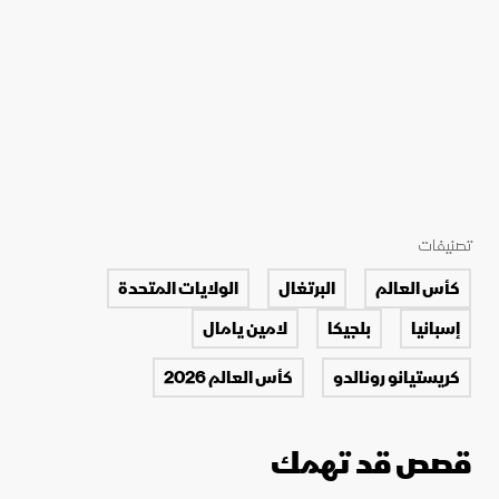
تصنيفات
كأس العالم
البرتغال
الولايات المتحدة
إسبانيا
بلجيكا
لامين يامال
كريستيانو رونالدو
كأس العالم 2026
قصص قد تهمك