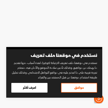
نستخدم في موقعنا ملف تعريف
نستخدم في موقعنا ملف تعريف الارتباط (كوكيز)، لعدة أسباب، منها تقديم
ما يهمك من مواضيع، وكذلك تأمين سلامة الموقع والأمان فيه، منحكم
تجربة قريبة على ما اعدتم عليه في مواقع التواصل الاجتماعي، وكذلك تحليل
طريقة استخدام موقعنا من قبل المستخدمين والقراء.
موافق
اعرف أكثر
الأخبار باختصار