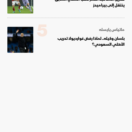
ينتقل إلى بيراميدز
5
ماتياس يايسله
بلسان وكيله.. لماذا رفض غوارديولا تدريب
الأهلي السعودي؟