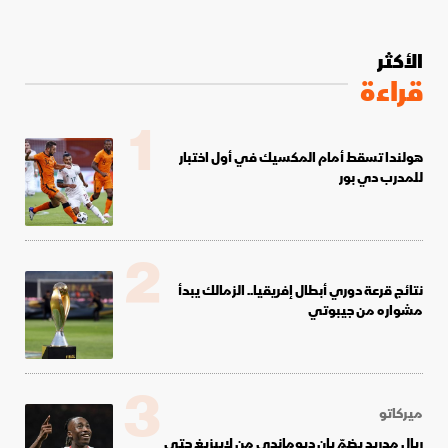
الأكثر
قراءة
1
هولندا تسقط أمام المكسيك في أول اختبار
للمدرب دي بور
2
نتائج قرعة دوري أبطال إفريقيا.. الزمالك يبدأ
مشواره من جيبوتي
3
ميركاتو
ريال مدريد يضمّ يان ديوماندي من لايبزيغ حتى