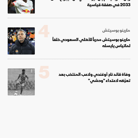
2033 في صفقة قياسية
4
مارينو بوسيتش
مارينو بوسيتش مدرباً للأهلي السعودي خلفاً
لماتياس يايسله
5
وفاة قائد نادٍ أوغندي ولاعب المنتخب بعد
تعرّضه لاعتداء "وحشي"