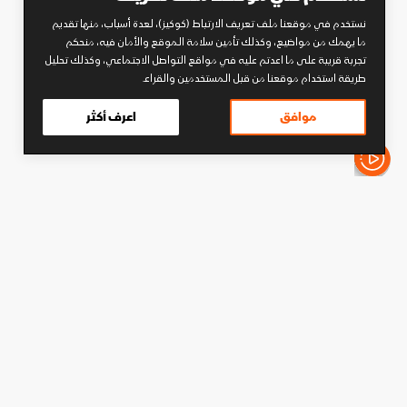
نستخدم في موقعنا ملف تعريف الارتباط (كوكيز)، لعدة أسباب، منها تقديم
ما يهمك من مواضيع، وكذلك تأمين سلامة الموقع والأمان فيه، منحكم
تجربة قريبة على ما اعدتم عليه في مواقع التواصل الاجتماعي، وكذلك تحليل
طريقة استخدام موقعنا من قبل المستخدمين والقراء.
موافق
اعرف أكثر
الأخبار باختصار
كرة قدم
الهلال يعلن التعاقد مع صفقتين