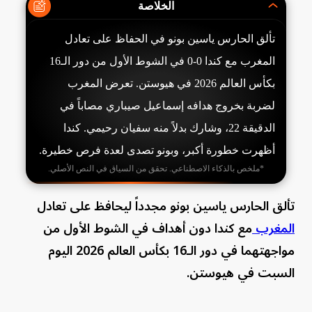
الخلاصة
تألق الحارس ياسين بونو في الحفاظ على تعادل
المغرب مع كندا 0-0 في الشوط الأول من دور الـ16
بكأس العالم 2026 في هيوستن. تعرض المغرب
لضربة بخروج هدافه إسماعيل صيباري مصاباً في
الدقيقة 22، وشارك بدلاً منه سفيان رحيمي. كندا
أظهرت خطورة أكبر، وبونو تصدى لعدة فرص خطيرة.
*ملخص بالذكاء الاصطناعي. تحقق من السياق في النص الأصلي.
تألق الحارس ياسين بونو مجدداً ليحافظ على تعادل
المغرب
مع كندا دون أهداف في الشوط الأول من
مواجهتهما في دور الـ16 بكأس العالم 2026 اليوم
السبت في هيوستن.