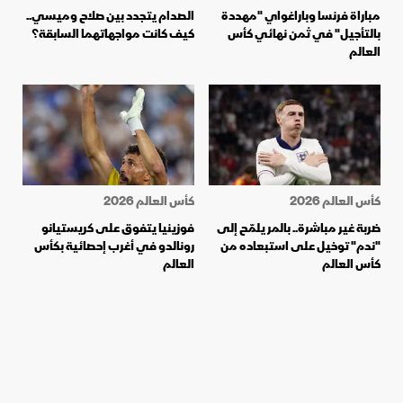
مباراة فرنسا وباراغواي "مهددة
الصدام يتجدد بين صلاح وميسي..
بالتأجيل" في ثمن نهائي كأس
كيف كانت مواجهاتهما السابقة؟
العالم
كأس العالم 2026
كأس العالم 2026
ضربة غير مباشرة.. بالمر يلمّح إلى
فوزينيا يتفوق على كريستيانو
"ندم" توخيل على استبعاده من
رونالدو في أغرب إحصائية بكأس
كأس العالم
العالم