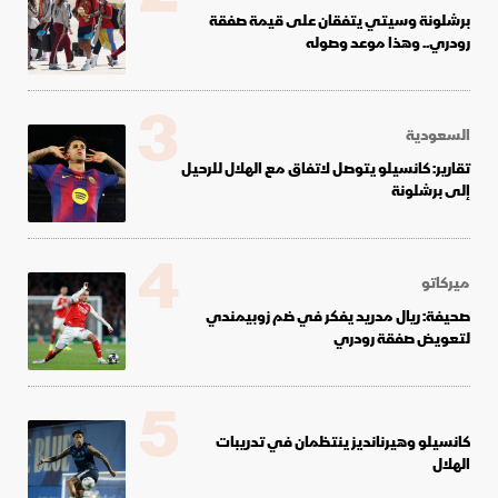
برشلونة وسيتي يتفقان على قيمة صفقة
رودري.. وهذا موعد وصوله
3
السعودية
تقارير: كانسيلو يتوصل لاتفاق مع الهلال للرحيل
إلى برشلونة
4
ميركاتو
صحيفة: ريال مدريد يفكر في ضم زوبيمندي
لتعويض صفقة رودري
5
كانسيلو وهيرنانديز ينتظمان في تدريبات
الهلال