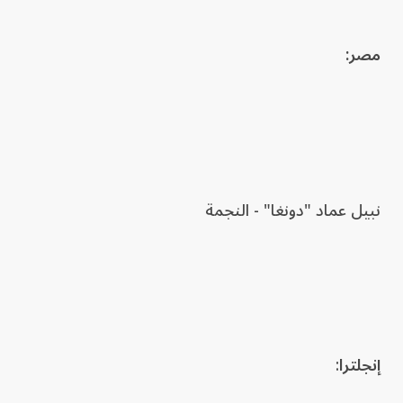
مصر:
نبيل عماد "دونغا" - النجمة
إنجلترا
: