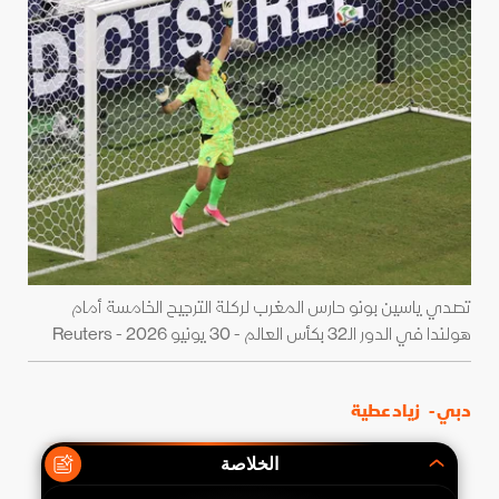
تصدي ياسين بونو حارس المغرب لركلة الترجيح الخامسة أمام
هولندا في الدور الـ32 بكأس العالم - 30 يونيو 2026 - Reuters
دبي -
زياد عطية
الخلاصة