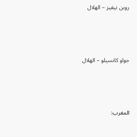
روبن نيفيز – الهلال
جواو كانسيلو – الهلال
المغرب: