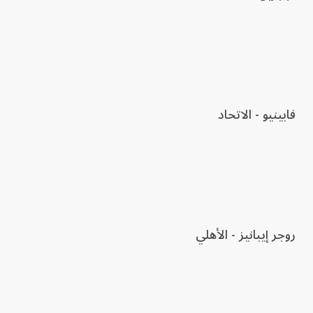
فابينيو - الاتحاد
روجر إيبانيز - الأهلي