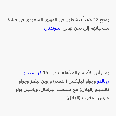
ونجح 12 لاعباً ينشطون في الدوري السعودي في قيادة
منتخباتهم إلى ثمن نهائي
المونديال
ومن أبرز الأسماء المتأهلة لدور الـ16
كريستيانو
رونالدو
وجواو فيليكس (النصر) وروبن نيفيز وجواو
كانسيلو (الهلال) مع منتخب البرتغال، وياسين بونو
حارس المغرب (الهلال).