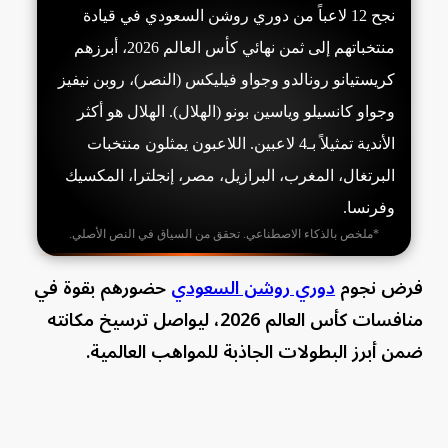
نجح 12 لاعباً من دوري روشن السعودي في قيادة
منتخباتهم إلى ثمن نهائي كأس العالم 2026، أبرزهم
كريستيانو رونالدو وجواو فيليكس (النصر)، روبن نيفيز
وجواو كانسيلو وياسين بونو (الهلال). الهلال هو أكثر
الأندية تمثيلاً بـ4 لاعبين. اللاعبون يمثلون منتخبات
البرتغال، المغرب، البرازيل، مصر، إنجلترا، المكسيك
وفرنسا.
*ملخص بالذكاء الاصطناعي. تحقق من السياق في النص الأصلي.
فرض نجوم
دوري روشن السعودي
حضورهم بقوة في
منافسات كأس العالم 2026، ليواصل ترسيخ مكانته
ضمن أبرز البطولات الجاذبة للمواهب العالمية.