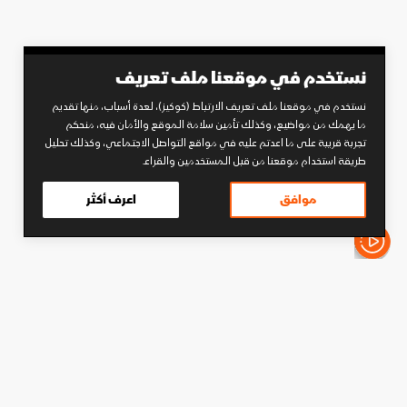
نستخدم في موقعنا ملف تعريف
نستخدم في موقعنا ملف تعريف الارتباط (كوكيز)، لعدة أسباب، منها تقديم
ما يهمك من مواضيع، وكذلك تأمين سلامة الموقع والأمان فيه، منحكم
تجربة قريبة على ما اعدتم عليه في مواقع التواصل الاجتماعي، وكذلك تحليل
طريقة استخدام موقعنا من قبل المستخدمين والقراء.
موافق
اعرف أكثر
الأخبار باختصار