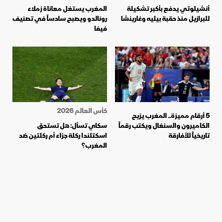
أنشيلوتي يدفع بأكبر تشكيلة
المغرب يستغل معاناة زملاء
للبرازيل منذ حقبة بيليه وغارينشا
رونالدو ويصبح سادساً في تصنيف
فيفا
كأس العالم 2026
5 أرقام مميزة.. المغرب يزيح
الكاميرون والسنغال ويكتب رقماً
سكاي تسأل: هل تستحق
تاريخياً للأفارقة
اسكتلندا ركلة جزاء أم ركلتين ضد
المغرب؟