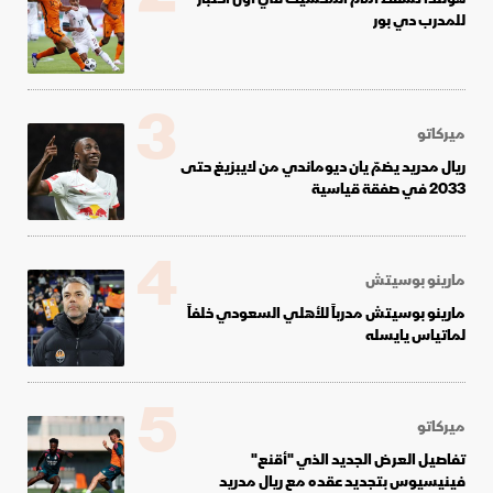
للمدرب دي بور
3
ميركاتو
ريال مدريد يضمّ يان ديوماندي من لايبزيغ حتى
2033 في صفقة قياسية
4
مارينو بوسيتش
مارينو بوسيتش مدرباً للأهلي السعودي خلفاً
لماتياس يايسله
5
ميركاتو
تفاصيل العرض الجديد الذي "أقنع"
فينيسيوس بتجديد عقده مع ريال مدريد