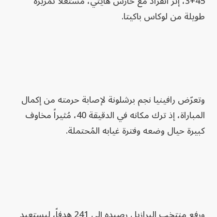
45+3، إثر انفراد مع حارس هايتي، مستغلاً تمريرة
طويلة من لوكاس باكيتا.
وتعرّض رافينيا نجم برشلونة لإصابة حرمته من إكمال
المباراة، إذ ترك مكانه في الدقيقة 40، مُثيراً مخاوف
كبيرة حيال وضعه وفترة غيابه المُحتملة.
ورفع منتخب البرازيل رصيده إلى 241 هدفاً، ليستعيد