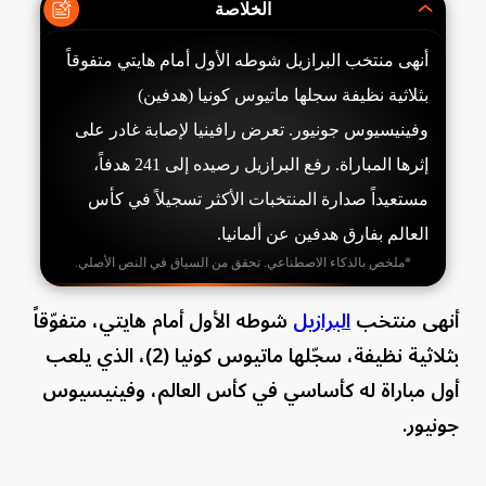
الخلاصة
أنهى منتخب البرازيل شوطه الأول أمام هايتي متفوقاً
بثلاثية نظيفة سجلها ماتيوس كونيا (هدفين)
وفينيسيوس جونيور. تعرض رافينيا لإصابة غادر على
إثرها المباراة. رفع البرازيل رصيده إلى 241 هدفاً،
مستعيداً صدارة المنتخبات الأكثر تسجيلاً في كأس
العالم بفارق هدفين عن ألمانيا.
*ملخص بالذكاء الاصطناعي. تحقق من السياق في النص الأصلي.
أنهى منتخب
البرازيل
شوطه الأول أمام هايتي، متفوّقاً
بثلاثية نظيفة، سجّلها ماتيوس كونيا (2)، الذي يلعب
أول مباراة له كأساسي في كأس العالم، وفينيسيوس
جونيور.