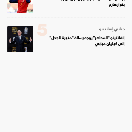
بقرار صارم
5
جياني إنفانتينو
إنفانتينو "المحاصر" يوجه رسالة "مثيرة للجدل"
إلى كيليان مبابي