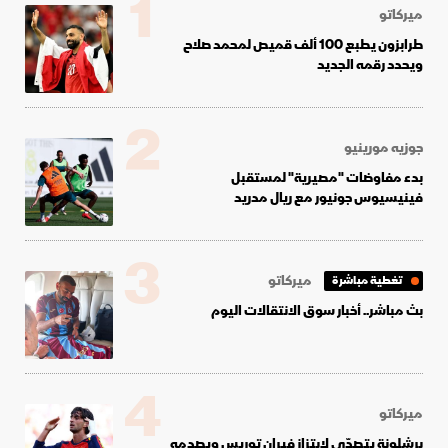
1
ميركاتو
طرابزون يطبع 100 ألف قميص لمحمد صلاح
ويحدد رقمه الجديد
2
جوزيه مورينيو
بدء مفاوضات "مصيرية" لمستقبل
فينيسيوس جونيور مع ريال مدريد
3
ميركاتو
تغطية مباشرة
بث مباشر.. أخبار سوق الانتقالات اليوم
4
ميركاتو
برشلونة يتصدّى لابتزاز فيران توريس ويصدمه