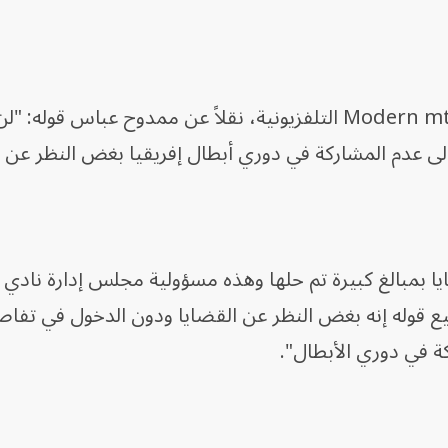
وقال الإعلامي هاني حتحوت في قناة Modern mti التلفزيونية، نقلاً عن ممدوح عباس 
إلى عدم المشاركة في دوري أبطال إفريقيا بغض النظر عن ا
 "بالنسبة للقضايا هناك 6 قضايا بمبالغ كبيرة تم حلها وهذه مسؤولية مجلس إدارة نا
يع قوله إنه بغض النظر عن القضايا ودون الدخول في تفا
ة في دوري الأبطال".