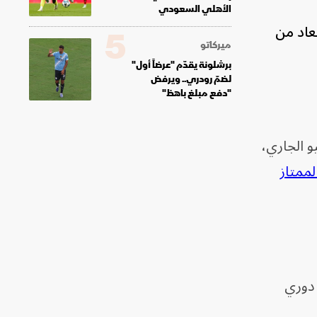
الأهلي السعودي
عاد من
5
ميركاتو
برشلونة يقدّم "عرضاً أول"
لضمّ رودري.. ويرفض
"دفع مبلغ باهظ"
10 قضايا قبل نهاية يونيو الجاري،
لممتاز
 دوري