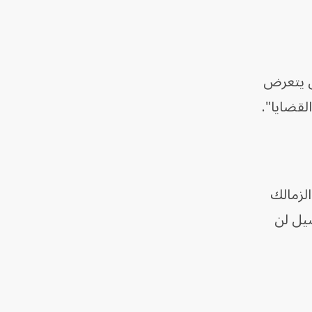
قوله: "لن يتعرض
لقضايا".
دي الزمالك
صيل لن