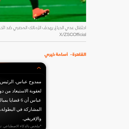
X/ZSCOfficial
القاهرة -
أسامة خيري
ممدوح عباس، الرئيس ا
عباس أن 6 قضا
المشاركة في البطولة،
والإفريقي.
*ملخص بالذكاء الاصطناعي. ت