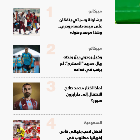
1
ميركاتو
برشلونة وسيتي يتفقان
على قيمة صفقة رودري..
عدي الدباغ بهدف الزمالك المصري ضد اتحاد العاصمة الجزائري في نهائي كأس الكونفدرالية الإفريقية - 16 مايو 2026 -
وهذا موعد وصوله
2
ميركاتو
وكيل رودري يبرّر رفضه
ريال مدريد "المحترم": لم
يرغب في خداعه
3
لماذا اختار محمد صلاح
الانتقال إلى طرابزون
سبور؟
4
السعودية
أفضل لاعب بنهائي كأس
إفريقيا مطلوب في