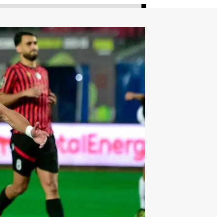
ليون
أمين غويري
تصفيات أفريقيا