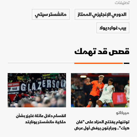
تصنيفات
الدوري الإنجليزي الممتاز
مانشستر سيتي
بيب غوارديولا
قصص قد تهمك
ميركاتو
انقسام داخل عائلة غليزر بشأن
توتنهام يفتتح المزاد على "فان
ملكية مانشستر يونايتد
هيك".. وبرايتون يرفض أول عرض