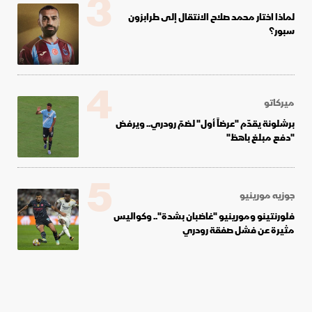
3
لماذا اختار محمد صلاح الانتقال إلى طرابزون
سبور؟
4
ميركاتو
برشلونة يقدّم "عرضاً أول" لضمّ رودري.. ويرفض
"دفع مبلغ باهظ"
5
جوزيه مورينيو
فلورنتينو ومورينيو "غاضبان بشدة".. وكواليس
مثيرة عن فشل صفقة رودري