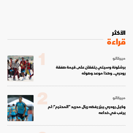
الأكثر
قراءة
1
ميركاتو
برشلونة وسيتي يتفقان على قيمة صفقة
رودري.. وهذا موعد وصوله
2
ميركاتو
وكيل رودري يبرّر رفضه ريال مدريد "المحترم": لم
يرغب في خداعه