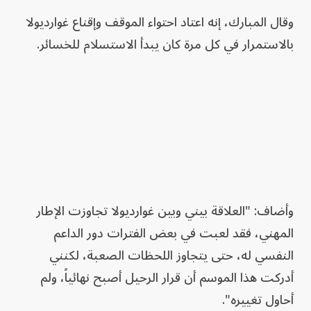
وقال المبارك، إنه اعتاد احتواء الموقف وإقناع غوارديولا
بالاستمرار في كل مرة كان يبدأ الاستسلام للخسائر.
وأضاف: "العلاقة بيني وبين غوارديولا تجاوزت الإطار
المهني، فقد لعبت في بعض الفترات دور الداعم
النفسي له، حتى يتجاوز اللحظات الصعبة، لكنني
أدركت هذا الموسم أن قرار الرحيل أصبح نهائياً، ولم
أحاول تغييره".