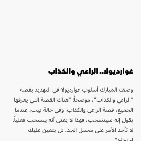
غوارديولا.. الراعي والكذاب
وصف المبارك أسلوب غوارديولا في التهديد بقصة
"الراعي والكذاب"، موضحاً: "هناك القصة التي يعرفها
الجميع، قصة الراعي والكذاب. وفي حالة بيب، عندما
يقول إنه سينسحب، فهذا لا يعني أنه ينسحب فعلياً.
لا تأخذ الأمر على محمل الجد، بل يتعين عليك
احتواؤه".