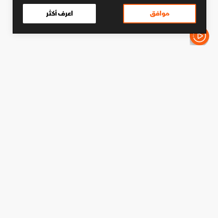
موافق
اعرف أكثر
الأخبار باختصار
كرة قدم
توتنهام يفتتح المزاد على "فان
هيك".. وبرايتون يرفض أول عرض
دقائق القراءة - 2
شارك
تابع آخر الأخبار على واتساب